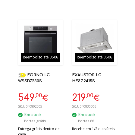
Reembolso até 350€
Reembolso até 350€
FORNO LG
EXAUSTOR LG
WS5D7230S
HE3Z2415S
PIROLITICO INOX A
ENCASTRE INOX 600
M3/H C
,00
,00
549
219
€
€
SKU:
040802005
SKU:
040830006
Em stock
Em stock
Portes grátis
Portes 6€
Entrega grátis dentro de
Recebe em 1/2 dias úteis.
casa.