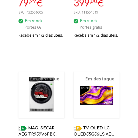
,99
,00
79
399
€
€
2025/2026 - 226587-01
SKU:
432556005
SKU:
111551019
Em stock
Em stock
Portes 6€
Portes grátis
Recebe em 1/2 dias úteis.
Recebe em 1/2 dias úteis.
Em destaque
Em destaque
MAQ. SECAR
TV OLED LG
AEG TR959V6PBC
OLED55G56LS.AEU