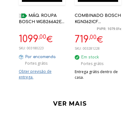
MÁQ. ROUPA
COMBINADO BOSCH
BOSCH WGB266A2ES
KGN362ICF
11KG BRANCO
186X60X66,5CM 321L
PVPR: 1079.01
€
1600RPM A-20%
NO FROST INOX C
,00
1099
,00
719
€
€
SKU:
003180223
SKU:
003281228
Por encomenda
Em stock
Portes grátis
Portes grátis
Obter previsão de
Entrega grátis dentro de
entrega.
casa.
VER MAIS