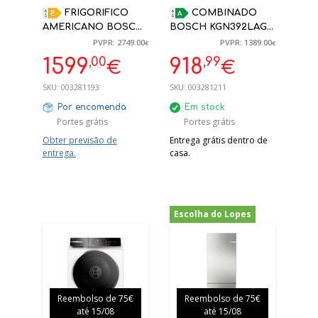
FRIGORIFICO
COMBINADO
AMERICANO BOSCH
BOSCH KGN392LAG
KFD96APEA 574L
NOFROST 363 L
PVPR: 2749.00
PVPR: 1389.00
€
€
INOX NO FROST
203X60X66,5CM A
,00
,99
1599
918
€
€
HOME CONNECT
INOX
183X91X73.1CM
SKU:
003281193
SKU:
003281211
Por encomenda
Em stock
Portes grátis
Portes grátis
Obter previsão de
Entrega grátis dentro de
entrega.
casa.
Escolha do Lopes
-33%
Reembolso de 75€
Reembolso de 75€
até 15/08
até 15/08