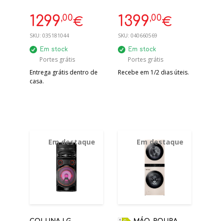
9KG CLASSE A HP
55'' SMART TV 4K -
INVERTER WIFI | 5
2025
,00
,00
1299
1399
€
€
ANOS GARANTIA
ABSOLUTECARE
SKU:
035181044
SKU:
040660569
9000
Em stock
Em stock
Portes grátis
Portes grátis
Entrega grátis dentro de
Recebe em 1/2 dias úteis.
casa.
Em destaque
Em destaque