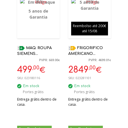
-25%
-39%
Em destaque
5 anos de
Garantia
5 anos de
Garantia
Reembolso até 200€
até 15/08
MAQ. ROUPA
FRIGORIFICO
SIEMENS
AMERICANO
WG44G2Z1EP 9KG
SIEMENS KF96RSBEA
PVPR: 669.00
PVPR: 4699.01
€
€
1400RPM A BRANCA
PRETO
,00
,00
499
2849
€
€
C/VAPOR | 5 ANOS
183X90.6X73.6CM C/
GARANTIA
GARRAFEIRA | 5
SKU:
023180116
SKU:
023281101
ANOS GARANTIA
Em stock
Em stock
Portes grátis
Portes grátis
Entrega grátis dentro de
Entrega grátis dentro de
casa.
casa.