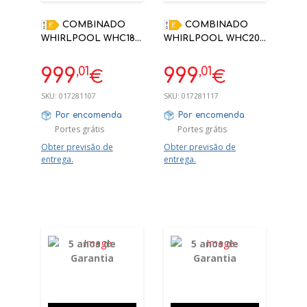
COMBINADO
COMBINADO
WHIRLPOOL WHC18
WHIRLPOOL WHC20
T322 NO FROST E
T352 ENCASTRE
ENCASTRE 177 XL54
193.5X54X54.5 NO
,01
,01
999
999
€
€
X54,5
FROST
SKU:
017281107
SKU:
017281117
Por encomenda
Por encomenda
Portes grátis
Portes grátis
Obter previsão de
Obter previsão de
entrega.
entrega.
5 anos de
5 anos de
Garantia
Garantia