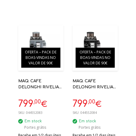
OFERTA – PACK DE
OFERTA – PACK DE
BOAS-VINDAS NO
BOAS-VINDAS NO
VALOR DE 90€
VALOR DE 90€
MAQ. CAFE
MAQ. CAFE
DELONGHI RIVELIA
DELONGHI RIVELIA
EXAM440.55.G 19BAR
EXAM440.55.B 19BAR
CINZENTO
PRETO AUTOMÁTICA
,00
,00
799
799
€
€
AUTOMÁTICA
SKU:
044552083
SKU:
044552084
Em stock
Em stock
Portes grátis
Portes grátis
Recebe em 1/2 dias úteis.
Recebe em 1/2 dias úteis.