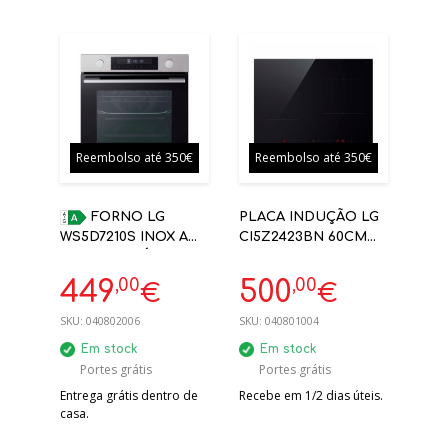
Reembolso até 350€
Reembolso até 350€
FORNO LG
PLACA INDUÇÃO LG
WS5D7210S INOX A
CI5Z2423BN 60CM
72L HIDROLÍTICO C/
WIFI (NICHO:56X48)
CALHAS
,00
,00
449
500
€
€
TELESCÓPICAS
SKU:
040802006
SKU:
040801004
Em stock
Em stock
Portes grátis
Portes grátis
Entrega grátis dentro de
Recebe em 1/2 dias úteis.
casa.