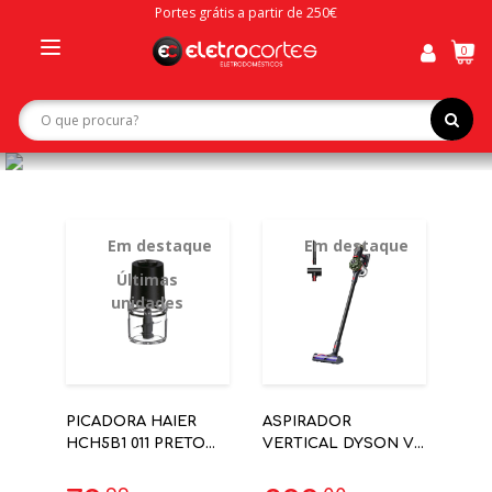
Portes grátis a partir de 250€
0
Toggle
navigation
Em destaque
Em destaque
Últimas
unidades
PICADORA HAIER
ASPIRADOR
HCH5B1 011 PRETO
VERTICAL DYSON V8
0.5L 4 LAMINAS
CYCLONE 60 MIN
150AW - NEW MODEL