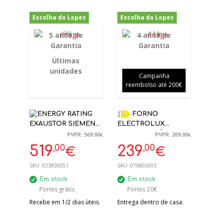
Escolha do Lopes
Escolha do Lopes
-9%
-11%
5 anos de
4 anos de
Garantia
Garantia
Últimas
unidades
Campanha
reembolso até 200€
FORNO
EXAUSTOR SIEMENS
ELECTROLUX
LJ67BAM60
MULTIFUNÇÕES
PVPR: 569.00
PVPR: 269.00
€
€
INTEGRÁVEL 60CM
EOH3H00BX 65L
,00
,00
519
239
€
€
749M³/H PRETO C/
AQUA CLEAN COM
PAINEL VIDRO | 5
ESMALTE
SKU:
023830051
SKU:
079802003
ANOS GARANTIA
Em stock
Em stock
Portes grátis
Portes 20€
Recebe em 1/2 dias úteis.
Entrega dentro de casa.