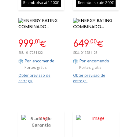
Reembolso até 200€
Reembolso até 200€
COMBINADO
COMBINADO
WHIRLPOOL
WHIRLPOOL
WHK26493X5E INOX
WHK26404XP5E
,01
,00
999
649
€
€
192X70X74.5 D NO
2035X595X663
FROST
CLASSE D INOX | 5
SKU:
017281122
SKU:
017281125
ANOS GARANTIA
Por encomenda
Por encomenda
Portes grátis
Portes grátis
Obter previsão de
Obter previsão de
entrega.
entrega.
5 anos de
Garantia