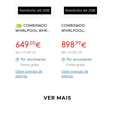
Reembolso até 200€
Reembolso até 200€
COMBINADO
COMBINADO
WHIRLPOOL WHK
WHIRLPOOL
26362 XP4E INOX
WHK26413 XBR6EA1
1865X595X663
LIVRE 204CM 415L
,00
,99
649
898
€
€
CLASSE C
NO FROST
SKU:
017281123
SKU:
017281129
Por encomenda
Por encomenda
Portes grátis
Portes grátis
Obter previsão de
Obter previsão de
entrega.
entrega.
VER MAIS