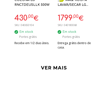
COLUNA LG
MÁQ. ROUPA
RNC7.DEUSLLK 500W
LAVAR/SECAR LG
WT1210EEF
WASHTOWER BEGE 12
,00
,00
430
1799
€
€
/10KG 1400RPM
DUPLA BOMBA
SKU:
040650104
SKU:
040180068
CALOR
Em stock
Em stock
Portes grátis
Portes grátis
Recebe em 1/2 dias úteis.
Entrega grátis dentro de
casa.
VER MAIS