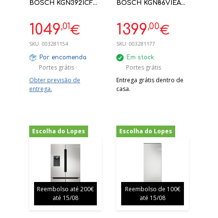
BOSCH KGN392ICF
BOSCH KGN86VIEA
2003X600X665 INOX
631L NO FROST INOX
C
E 186X86X81CM
,01
,00
1049
1399
€
€
SKU:
003281154
SKU:
003281177
Por encomenda
Em stock
Portes grátis
Portes grátis
Obter previsão de
Entrega grátis dentro de
entrega.
casa.
Escolha do Lopes
Escolha do Lopes
-42%
-34%
Reembolso até 200€
Reembolso de 100€
até 15/08
até 15/08