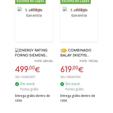
Escolha do Lopes
Escolha do Lopes
-28%
-23%
5 anos de
5 anos de
Garantia
Garantia
COMBINADO
FORNO SIEMENS
BALAY 3KIE711S
HB578GES3 VIDRO
ENCASTRE LOW
PVPR: 689.00
PVPR: 799.00
€
€
PRETO PIROLITICO +
FROST
,00
,00
499
619
€
€
HIDROLITICO A+ | 5
177,2X54,1X54,8CM | 5
ANOS GARANTIA
ANOS GARANTIA
SKU:
023802007
SKU:
008281096
Em stock
Em stock
Portes grátis
Portes grátis
Entrega grátis dentro de
Entrega grátis dentro de
casa.
casa.