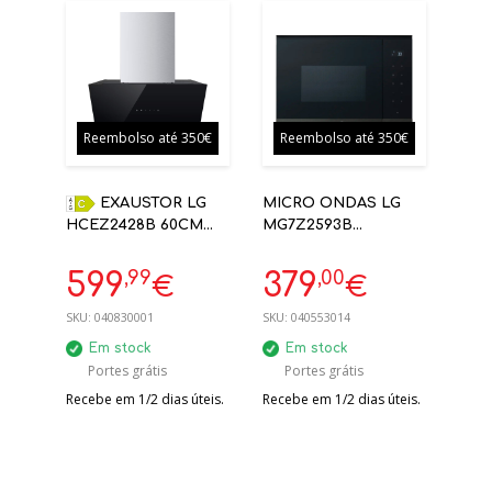
Reembolso até 350€
Reembolso até 350€
EXAUSTOR LG
MICRO ONDAS LG
HCEZ2428B 60CM
MG7Z2593B
PAREDE 600M3/H
ENCASTRE 25L C/
VIDRO PRETO WIFI -
GRILL PRETO
,99
,00
599
379
€
€
INCLINADO
SKU:
040830001
SKU:
040553014
Em stock
Em stock
Portes grátis
Portes grátis
Recebe em 1/2 dias úteis.
Recebe em 1/2 dias úteis.