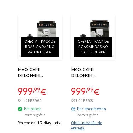
OFERTA – PACK DE
OFERTA – PACK DE
BOAS-VINDAS NO
BOAS-VINDAS NO
VALOR DE 90€
VALOR DE 90€
MAQ. CAFE
MAQ. CAFE
DELONGHI
DELONGHI
ECAM450.65.S
ECAM450.65.G
ELETTA EXPLORE - 19
ELETTA EXPLORE - 19
,99
,99
999
999
€
€
BAR - 13 NÍVEIS DE
BAR - 13 NÍVEIS DE
MOAGEM - RECEITAS
MOAGEM - RECEITAS
SKU:
044552080
SKU:
044552081
FRIAS
FRIAS COLD BREW
Em stock
Por encomenda
Portes grátis
Portes grátis
Recebe em 1/2 dias úteis.
Obter previsão de
entrega.