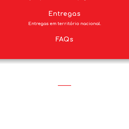
Entregas
Entregas em território nacional.
FAQs
TESTEMUNHOS
"Comprei através do kuantokusta.pt uma
e
máquina de secar AEG TR939M4OBC. Ligaram-me
de uma forma afável passados 2 dias para
combinar o dia e o melhor horário para realizar