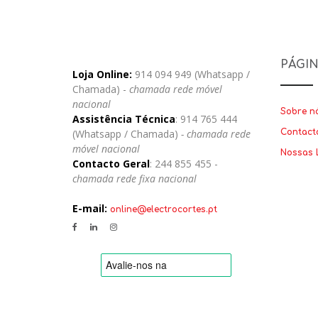
PÁGI
Loja Online:
914 094 949 (Whatsapp /
Chamada) -
chamada rede móvel
nacional
Sobre n
Assistência Técnica
: 914 765 444
(Whatsapp / Chamada)
- chamada rede
Contact
móvel nacional
Nossas 
Contacto Geral
: 244 855 455 -
chamada rede fixa nacional
E-mail:
online@electrocortes.pt