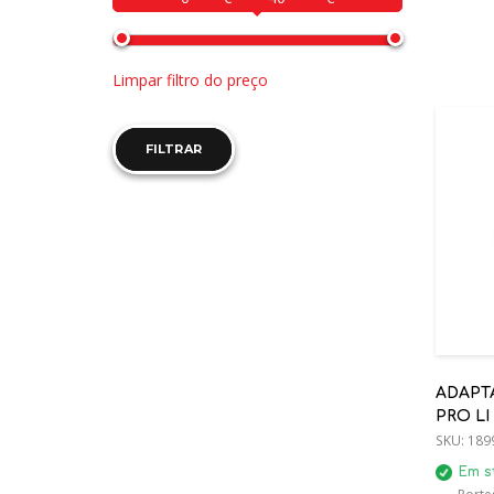
Limpar filtro do preço
FILTRAR
ADAPT
PRO L
0013738
SKU:
189
Em s