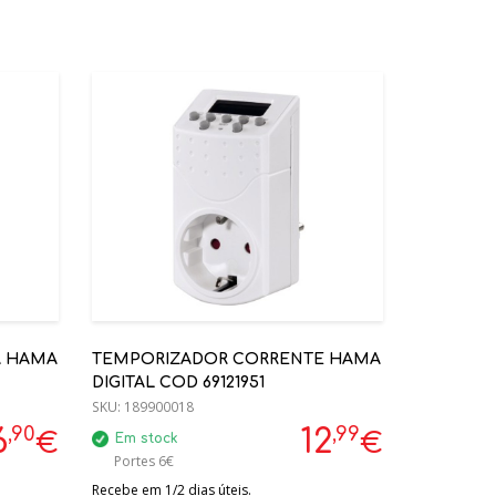
A HAMA
TEMPORIZADOR CORRENTE HAMA
DIGITAL COD 69121951
SKU:
189900018
,90
,99
6
12
€
€
Em stock
Portes 6€
Recebe em 1/2 dias úteis.