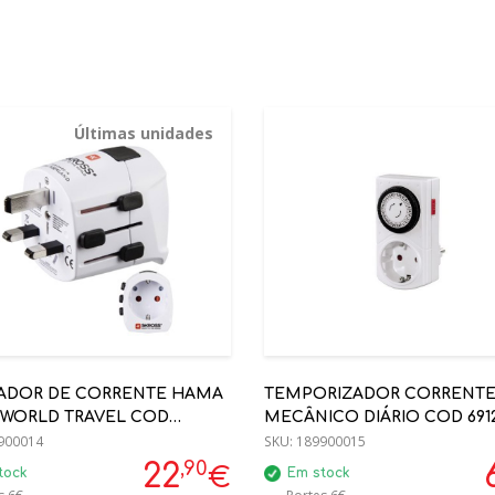
Últimas unidades
ADOR DE CORRENTE HAMA
TEMPORIZADOR CORRENT
I WORLD TRAVEL COD
MECÂNICO DIÁRIO COD 6912
2
900014
SKU:
189900015
,90
22
€
tock
Em stock