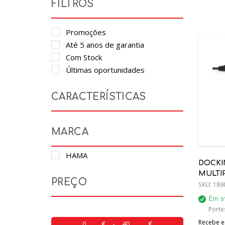
FILTROS
Promoções
Até 5 anos de garantia
Com Stock
Últimas oportunidades
CARACTERÍSTICAS
MARCA
HAMA
DOCKIN
MULTI
PREÇO
SKU:
189
Em s
Porte
Recebe em
-