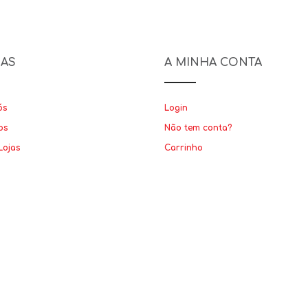
NAS
A MINHA CONTA
ós
Login
os
Não tem conta?
Lojas
Carrinho