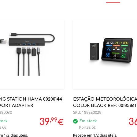
G STATION HAMA 00200144
ESTAÇÃO METEOROLÓGIC
PORT ADAPTER
COLOR BLACK REF: 00185861
880030
SKU:
189880029
,99
39
3
€
tock
Em stock
s 6€
Portes 6€
 1/2 dias úteis.
Recebe em 1/2 dias úteis.