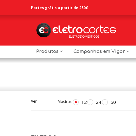
Portes grátis a partir de 250€
Produtos
Campanhas em Vigor
Ver:
12
24
50
Mostrar: