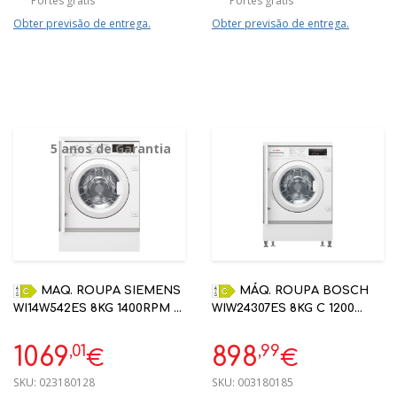
Portes grátis
Portes grátis
Obter previsão de entrega.
Obter previsão de entrega.
5 anos de Garantia
MAQ. ROUPA SIEMENS
MÁQ. ROUPA BOSCH
WI14W542ES 8KG 1400RPM C
WIW24307ES 8KG C 1200
ENCASTRE | 5 ANOS
RPM ENCASTRE SER6
GARANTIA
,01
,99
1069
898
€
€
SKU:
023180128
SKU:
003180185