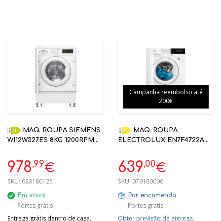
Campanha reembolso até
200€
MAQ. ROUPA SIEMENS
MAQ. ROUPA
WI12W327ES 8KG 1200RPM
ELECTROLUX EN7F4722AN
BRANCO C ENCASTRE
7KG D 1200RPM ENCASTRE
,99
,00
978
639
€
€
SKU:
023180125
SKU:
079180006
Em stock
Por encomenda
Portes grátis
Portes grátis
Entrega grátis dentro de casa.
Obter previsão de entrega.