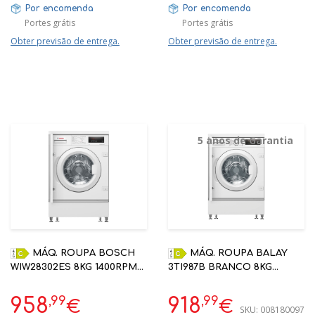
Por encomenda
Por encomenda
Portes grátis
Portes grátis
Obter previsão de entrega.
Obter previsão de entrega.
5 anos de Garantia
MÁQ. ROUPA BOSCH
MÁQ. ROUPA BALAY
WIW28302ES 8KG 1400RPM
3TI987B BRANCO 8KG
BRANCO C ENCASTRE
1400RPM | 5 ANOS
GARANTIA
,99
,99
958
918
€
€
SKU:
008180097