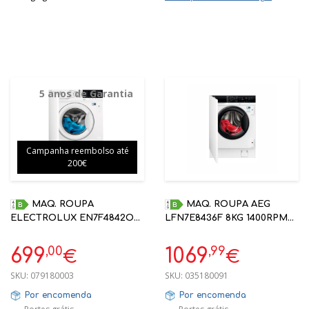
5 anos de Garantia
Campanha reembolso até
200€
MAQ. ROUPA
MAQ. ROUPA AEG
ELECTROLUX EN7F4842OF
LFN7E8436F 8KG 1400RPM
8KG B 1400RPM ENCASTRE
ENCASTRE B
,00
,99
699
1069
€
€
SKU:
079180003
SKU:
035180091
Por encomenda
Por encomenda