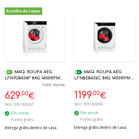
Escolha do Lopes
-34%
MAQ. ROUPA AEG
MAQ. ROUPA AEG
LFN7G8434F 8KG 1400RPM
LFN8E8436C 8KG 1400RPM A
ENCASTRE B
ENCASTRE
PVPR: 958.99
€
,00
,00
1199
629
€
€
SKU:
035180038
SKU:
035180092
Em stock
Em stock
Portes grátis
Portes grátis
Entrega grátis dentro de casa.
Entrega grátis dentro de casa.