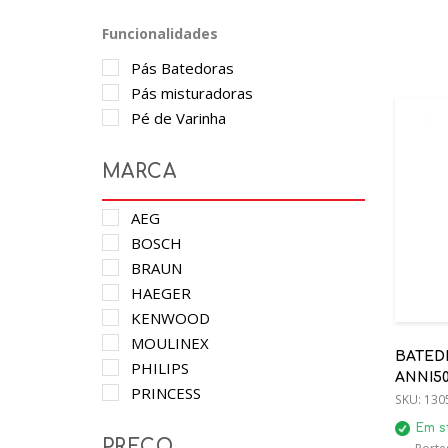
Funcionalidades
Pás Batedoras
Pás misturadoras
Pé de Varinha
MARCA
AEG
BOSCH
BRAUN
HAEGER
KENWOOD
MOULINEX
BATED
PHILIPS
ANNI5
PRINCESS
SKU:
130
SMEG
Em s
TRISTAR
PREÇO