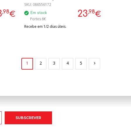
SKU:
086556172
,98
,98
3
23
€
€
Em stock
Portes 6€
Recebe em 1/2 dias úteis.
1
2
3
4
5