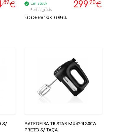
,89
,90
4
299
€
€
Em stock
Portes grátis
Recebe em 1/2 dias úteis.
 S/
BATEDEIRA TRISTAR MX4201 300W
PRETO S/ TAÇA