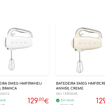
EIRA SMEG HMF01WHEU
BATEDEIRA SMEG HMF01CR
0, BRANCA
ANNI50, CREME
556210
SKU:
130556205
,00
129
12
€
tock
Em stock