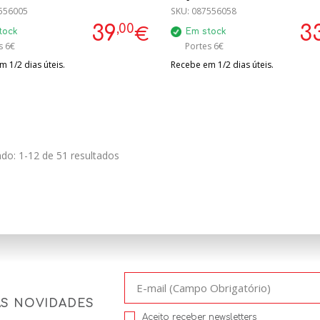
CIOSO
556005
SKU:
087556058
,00
39
3
€
tock
Em stock
s 6€
Portes 6€
 1/2 dias úteis.
Recebe em 1/2 dias úteis.
do: 1-12 de 51 resultados
AS NOVIDADES
Aceito receber newsletters