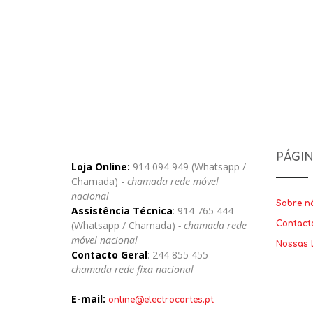
PÁGI
Loja Online:
914 094 949 (Whatsapp /
Chamada) -
chamada rede móvel
nacional
Sobre n
Assistência Técnica
: 914 765 444
(Whatsapp / Chamada)
- chamada rede
Contact
móvel nacional
Nossas 
Contacto Geral
: 244 855 455 -
chamada rede fixa nacional
E-mail:
online@electrocortes.pt