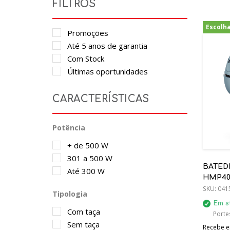
FILTROS
Escolh
Promoções
Até 5 anos de garantia
Com Stock
Últimas oportunidades
CARACTERÍSTICAS
Potência
+ de 500 W
301 a 500 W
BATED
Até 300 W
HMP40
SKU:
041
Tipologia
Em s
Com taça
Porte
Sem taça
Recebe em