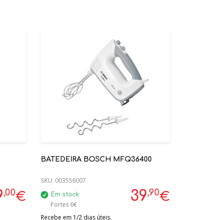
BATEDEIRA BOSCH MFQ36400
SKU:
003556007
,00
,90
9
39
€
€
Em stock
Portes 6€
Recebe em 1/2 dias úteis.