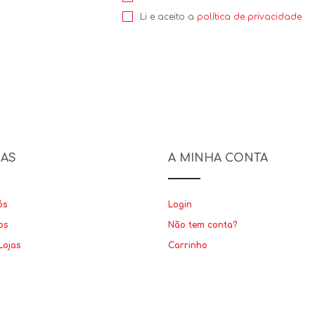
Li e aceito a
política de privacidade
NAS
A MINHA CONTA
ós
Login
os
Não tem conta?
Lojas
Carrinho