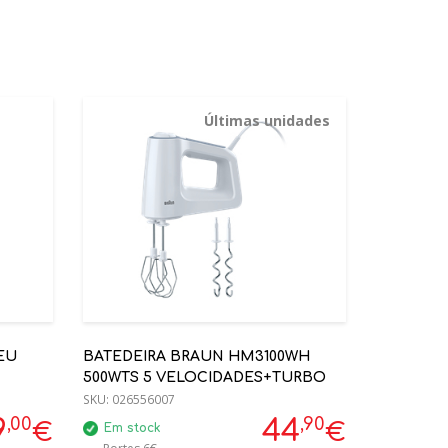
Últimas unidades
EU
BATEDEIRA BRAUN HM3100WH
500WTS 5 VELOCIDADES+TURBO
SKU:
026556007
,00
,90
9
44
€
€
Em stock