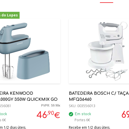
a do Lopes
-22%
EIRA KENWOOD
BATEDEIRA BOSCH C/ TAÇA
.000GY 350W QUICKMIX GO
MFQ36460
PVPR: 59.90
556081
SKU:
003556013
€
,90
6
46
€
tock
Em stock
s 6€
Portes 6€
 1/2 dias úteis.
Recebe em 1/2 dias úteis.