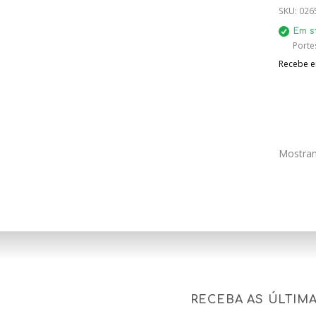
SILEN
SKU:
026
Em s
Porte
Recebe em
Mostran
RECEBA AS ÚLTIM