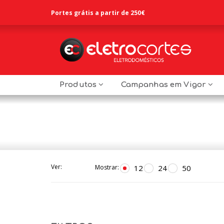
Portes grátis a partir de 250€
Produtos
Campanhas em Vigor
Ver:
12
24
50
Mostrar: