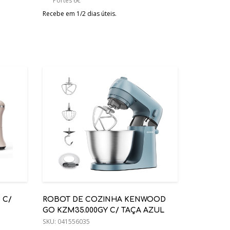
Portes 6€
Recebe em 1/2 dias úteis.
 C/
ROBOT DE COZINHA KENWOOD
GO KZM35.000GY C/ TAÇA AZUL
SKU:
041556035