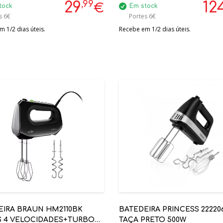
,99
29
12
€
tock
Em stock
s 6€
Portes 6€
 1/2 dias úteis.
Recebe em 1/2 dias úteis.
EIRA BRAUN HM2110BK
BATEDEIRA PRINCESS 222206
S 4 VELOCIDADES+TURBO
TAÇA PRETO 500W