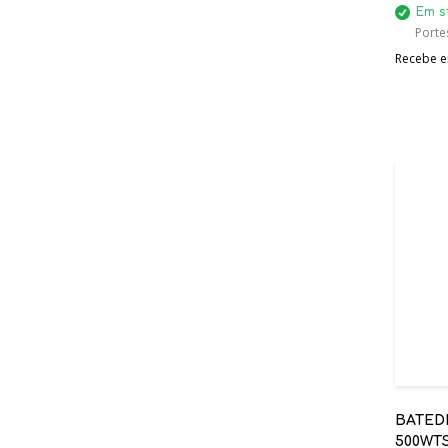
Em s
Porte
Recebe em
BATED
500WT