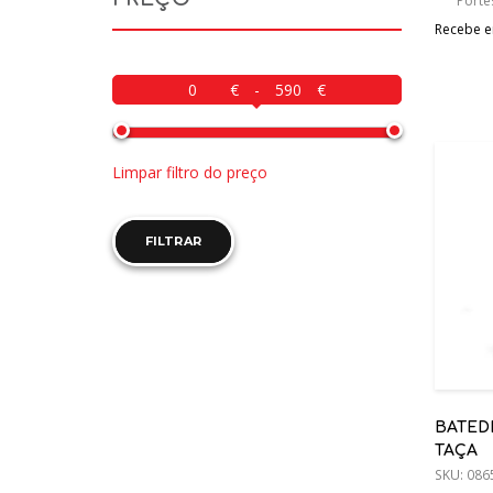
Porte
Recebe em
-
Limpar filtro do preço
FILTRAR
BATEDE
TAÇA
SKU:
086