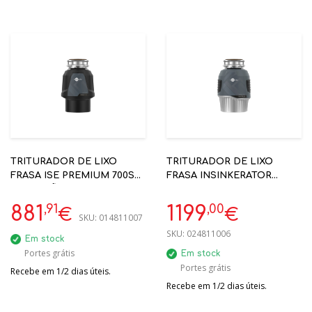
TRITURADOR DE LIXO
TRITURADOR DE LIXO
FRASA ISE PREMIUM 700SR
FRASA INSINKERATOR
- C/ BOTÃO AR EM 3 CORES
EVOLUTION PLUS 1000SR
- INSINKERATOR
1CV 4 FASES
,91
,00
881
1199
€
€
SKU:
014811007
SKU:
024811006
Em stock
Portes grátis
Em stock
Portes grátis
Recebe em 1/2 dias úteis.
Recebe em 1/2 dias úteis.