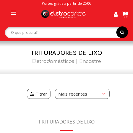
Portes grátis a partir de 250€
0
Toggle
navigation
TRITURADORES DE LIXO
Eletrodomésticos
Encastre
Filtrar
TRITURADORES DE LIXO