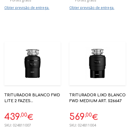
Portes grátis
Portes grátis
Obter previsão de entrega.
Obter previsão de entrega.
TRITURADOR BLANCO FWD
TRITURADOR LIXO BLANCO
LITE 2 FAZES
FWD MEDIUM ART. 526647
CODIGO.526646
,00
,00
439
569
€
€
SKU:
024811007
SKU:
024811004