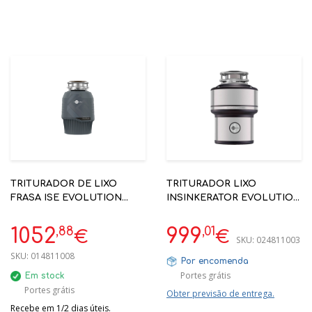
TRITURADOR DE LIXO
TRITURADOR LIXO
FRASA ISE EVOLUTION
INSINKERATOR EVOLUTION
PLUS 750SR
250 0.75CV 3 FASES
,88
,01
1052
999
€
€
SKU:
024811003
SKU:
014811008
Por encomenda
Portes grátis
Em stock
Portes grátis
Obter previsão de entrega.
Recebe em 1/2 dias úteis.