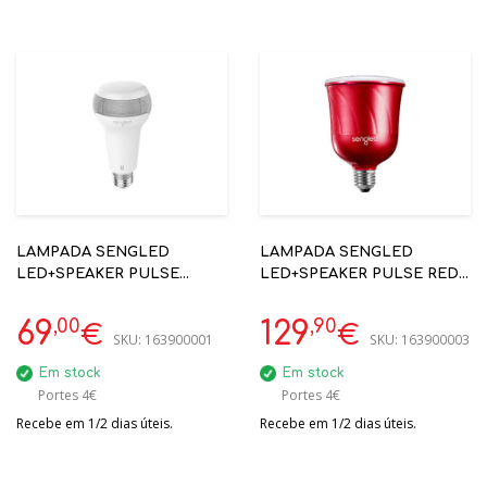
LAMPADA SENGLED
LAMPADA SENGLED
LED+SPEAKER PULSE
LED+SPEAKER PULSE RED
SOLO C01-A66EAE27 JBL
C01-BR30EUMSC JBL
,00
,90
69
129
€
€
SKU:
163900001
SKU:
163900003
Em stock
Em stock
Portes 4€
Portes 4€
Recebe em 1/2 dias úteis.
Recebe em 1/2 dias úteis.