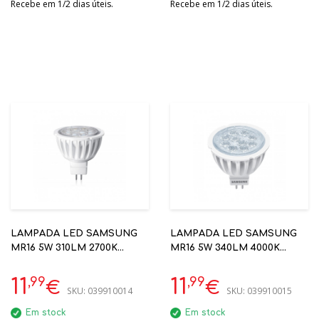
Recebe em 1/2 dias úteis.
Recebe em 1/2 dias úteis.
LAMPADA LED SAMSUNG
LAMPADA LED SAMSUNG
MR16 5W 310LM 2700K
MR16 5W 340LM 4000K
GU53SI-M8W06SAD0EU
GU5.3 SI-M8T06SAD0EU
,99
,99
11
11
€
€
SKU:
039910014
SKU:
039910015
Em stock
Em stock