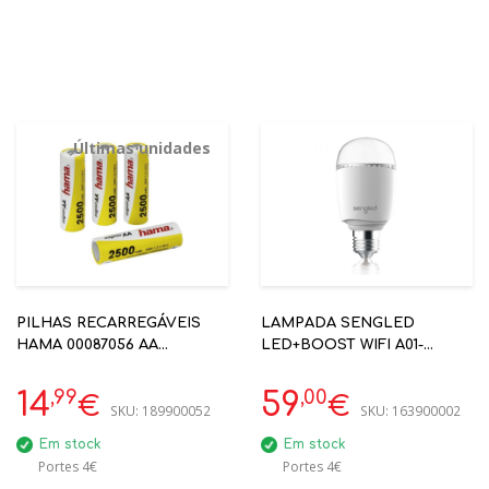
Últimas unidades
PILHAS RECARREGÁVEIS
LAMPADA SENGLED
HAMA 00087056 AA
LED+BOOST WIFI A01-
2500MAH - 4 UNIDADES
A60EAE27W-CL JBL
,99
,00
14
59
€
€
SKU:
189900052
SKU:
163900002
Em stock
Em stock
Portes 4€
Portes 4€