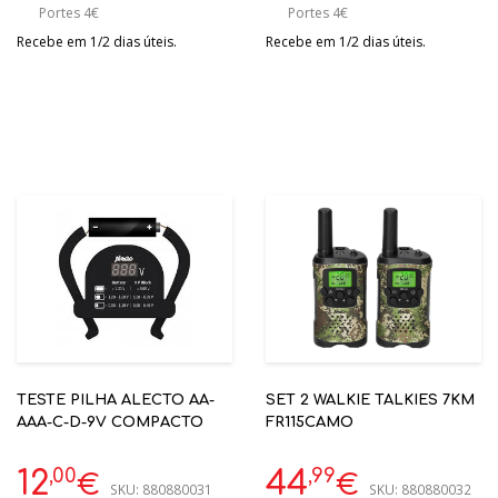
Portes 4€
Portes 4€
Recebe em 1/2 dias úteis.
Recebe em 1/2 dias úteis.
TESTE PILHA ALECTO AA-
SET 2 WALKIE TALKIES 7KM
AAA-C-D-9V COMPACTO
FR115CAMO
,00
,99
12
44
€
€
SKU:
880880031
SKU:
880880032