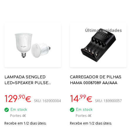
Últimas unidades
LAMPADA SENGLED
CARREGADOR DE PILHAS
LED+SPEAKER PULSE
HAMA 00087089 AA/AAA
WHITE C01-BR30EUMSW
JBL
,90
,99
129
14
€
€
SKU:
163900004
SKU:
189900057
Em stock
Em stock
Portes 4€
Portes 4€
Recebe em 1/2 dias úteis.
Recebe em 1/2 dias úteis.