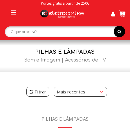
Portes grátis a partir de 250€
0
Toggle
navigation
PILHAS E LÂMPADAS
Som e Imagem
Acessórios de TV
Filtrar
PILHAS E LÂMPADAS