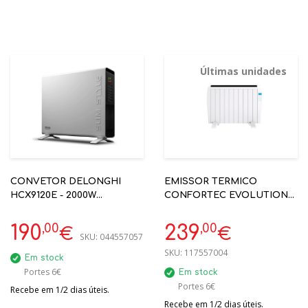
Últimas unidades
CONVETOR DELONGHI
EMISSOR TERMICO
HCX9120E - 2000W
CONFORTEC EVOLUTION
TECNOLOGIA HI-FI C/ 2
2000
VENTOINHAS
,00
,00
190
239
€
€
SKU:
044557057
SKU:
117557004
Em stock
Portes 6€
Em stock
Portes 6€
Recebe em 1/2 dias úteis.
Recebe em 1/2 dias úteis.