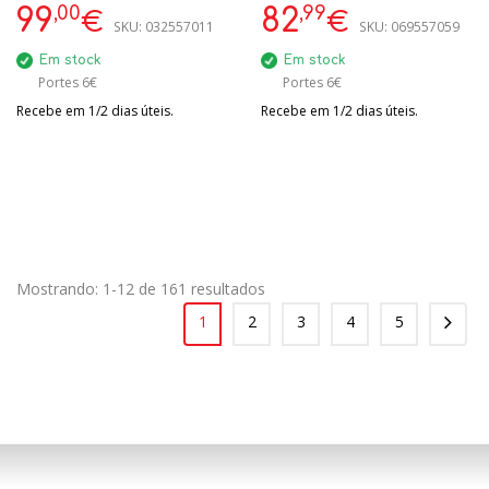
,00
,99
99
82
€
€
SKU:
032557011
SKU:
069557059
Em stock
Em stock
Portes 6€
Portes 6€
Recebe em 1/2 dias úteis.
Recebe em 1/2 dias úteis.
Mostrando: 1-12 de 161 resultados
1
2
3
4
5