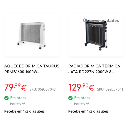
Últimas unidades
AQUECEDOR MICA TAURUS
RADIADOR MICA TERMICA
PRMB1600 1600W
JATA RD227N 2000W 5
COD.F94720140
PLACAS PRETO
,99
,90
79
129
€
€
SKU:
069557043
SKU:
099557041
Em stock
Em stock
Portes 6€
Portes 6€
Recebe em 1/2 dias úteis.
Recebe em 1/2 dias úteis.