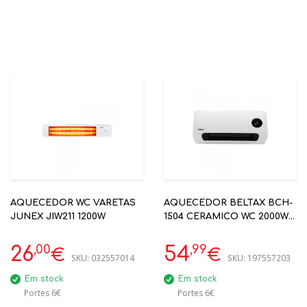
AQUECEDOR WC VARETAS
AQUECEDOR BELTAX BCH-
JUNEX JIW211 1200W
1504 CERAMICO WC 2000W
PAREDE
,00
,99
26
54
€
€
SKU:
032557014
SKU:
197557203
Em stock
Em stock
Portes 6€
Portes 6€