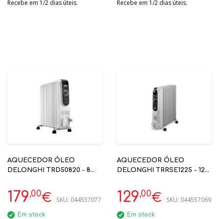
Recebe em 1/2 dias úteis.
Recebe em 1/2 dias úteis.
AQUECEDOR ÓLEO
AQUECEDOR ÓLEO
DELONGHI TRD50820 - 8
DELONGHI TRRSE1225 - 12
ELEMENTOS 2000W
ELEMENTOS 2500W
(DIVISÕES ATÉ 60 M3)
COMFORT TEMP. EXTRA
,00
,00
179
129
€
€
SKU:
044557077
SKU:
044557069
CARE
Em stock
Em stock