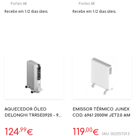
Portes 6€
Portes 6€
Recebe em 1/2 dias úteis.
Recebe em 1/2 dias úteis.
AQUECEDOR ÓLEO
EMISSOR TÉRMICO JUNEX
DELONGHI TRRSE0920 - 9
COD. 6961 2000W JET2.0 AM
ELEMENTOS 2000W
COMFORT TEMP. EXTRA
,99
,00
124
119
€
€
SKU:
032557013
CARE