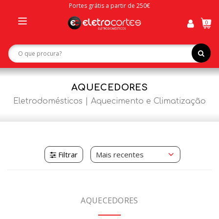
Portes grátis a partir de 250€
0
Toggle
navigation
AQUECEDORES
Eletrodomésticos
Aquecimento e Climatização
Filtrar
AQUECEDORES