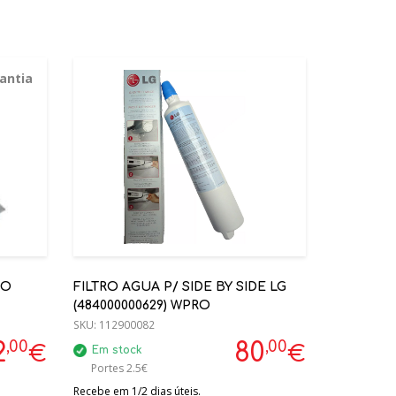
antia
ÃO
FILTRO AGUA P/ SIDE BY SIDE LG
(484000000629) WPRO
SKU:
112900082
,00
,00
2
80
€
€
Em stock
Portes 2.5€
Recebe em 1/2 dias úteis.