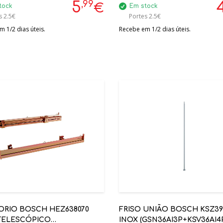
,99
5
€
tock
Em stock
s 2.5€
Portes 2.5€
 1/2 dias úteis.
Recebe em 1/2 dias úteis.
ORIO BOSCH HEZ638070
FRISO UNIÃO BOSCH KSZ39
 TELESCÓPICO
INOX (GSN36AI3P+KSV36AI4