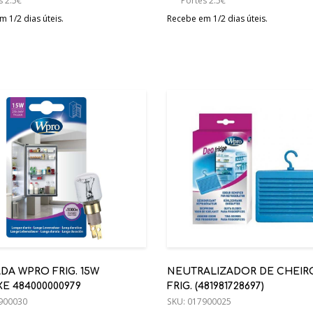
s 2.5€
Portes 2.5€
 1/2 dias úteis.
Recebe em 1/2 dias úteis.
RIG. 15W
NEUTRALIZADOR DE CHEIR
ENCAIXE 484000000979
FRIG. (481981728697)
900030
SKU:
017900025