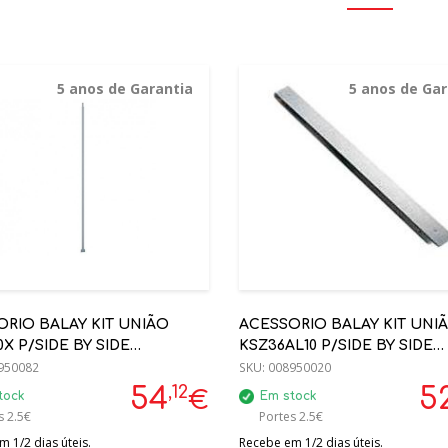
5 anos de Garantia
5 anos de Gar
RIO BALAY KIT UNIÃO
ACESSORIO BALAY KIT UNI
0X P/SIDE BY SIDE
KSZ36AL10 P/SIDE BY SIDE
51L+3FC1651L+3FC1652L)
950082
(3GF8651L+3FC1651L)
SKU:
008950020
,12
54
5
€
tock
Em stock
s 2.5€
Portes 2.5€
 1/2 dias úteis.
Recebe em 1/2 dias úteis.