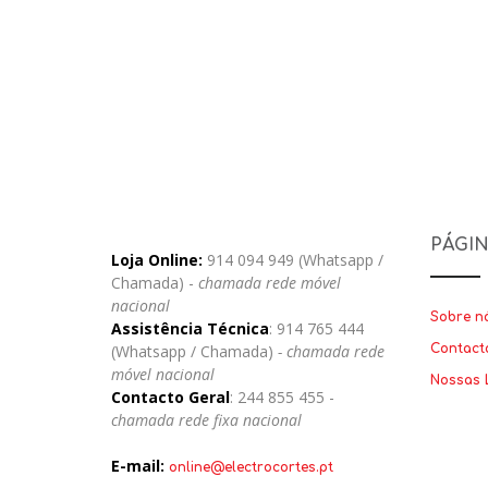
PÁGI
Loja Online:
914 094 949 (Whatsapp /
Chamada) -
chamada rede móvel
nacional
Sobre n
Assistência Técnica
: 914 765 444
(Whatsapp / Chamada)
- chamada rede
Contact
móvel nacional
Nossas 
Contacto Geral
: 244 855 455 -
chamada rede fixa nacional
E-mail:
online@electrocortes.pt