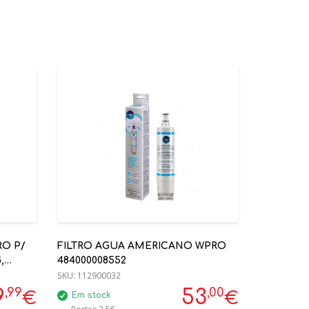
 P/
FILTRO AGUA AMERICANO WPRO
,
484000008552
3
SKU:
112900032
,99
,00
9
53
€
€
Em stock