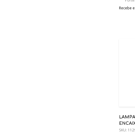
Porte
Recebe em
LAMPADA WPRO F
SKU:
112