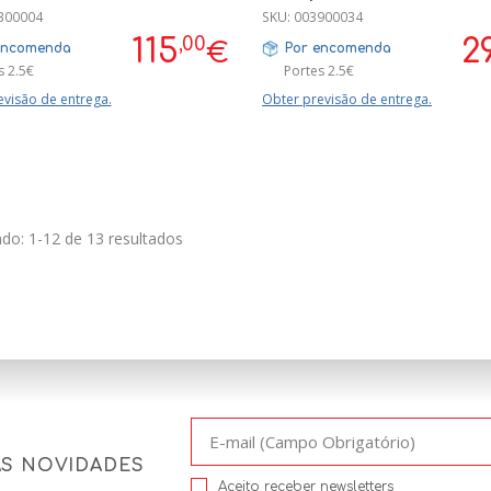
ENDENTE EXTENSIVEL P/
300004
SKU:
003900034
 SERIE 8
,00
115
2
€
encomenda
Por encomenda
s 2.5€
Portes 2.5€
evisão de entrega.
Obter previsão de entrega.
do: 1-12 de 13 resultados
AS NOVIDADES
Aceito receber newsletters