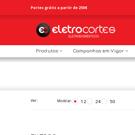
Portes grátis a partir de 250€
Produtos
Campanhas em Vigor
Ver:
12
24
50
Mostrar: