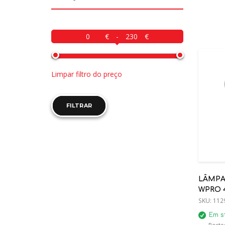
-
Limpar filtro do preço
FILTRAR
LÂMPAD
WPRO 4
(484000
SKU:
112
Em s