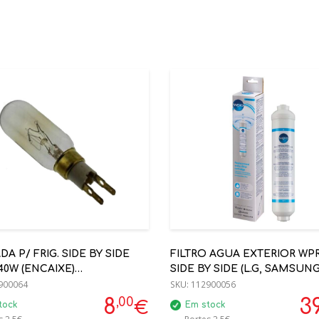
A P/ FRIG. SIDE BY SIDE
FILTRO AGUA EXTERIOR WPRO
0W (ENCAIXE)
SIDE BY SIDE (L.G, SAMSUNG
000986)
900064
G.E,LIEBHERR) 48400000855
SKU:
112900056
,00
8
3
€
tock
Em stock