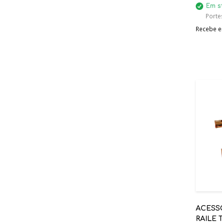
Em s
Porte
Recebe em
ACESS
RAILE