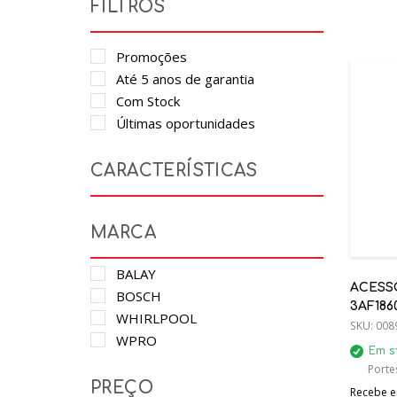
FILTROS
Promoções
Até 5 anos de garantia
Com Stock
Últimas oportunidades
CARACTERÍSTICAS
MARCA
BALAY
ACESSO
BOSCH
3AF186
WHIRLPOOL
(3GF86
SKU:
008
WPRO
Em s
Porte
PREÇO
Recebe em