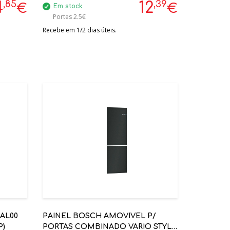
,85
,39
4
12
€
€
Em stock
Portes 2.5€
Recebe em 1/2 dias úteis.
AL00
PAINEL BOSCH AMOVIVEL P/
P)
PORTAS COMBINADO VARIO STYLE