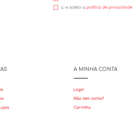
Li e aceito a
política de privacidade
NAS
A MINHA CONTA
ós
Login
os
Não tem conta?
Lojas
Carrinho