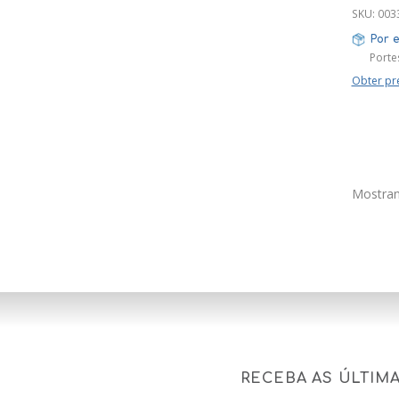
INDEP
SKU:
003
FORNOS
Por 
Porte
Obter pr
Mostran
RECEBA AS ÚLTIM