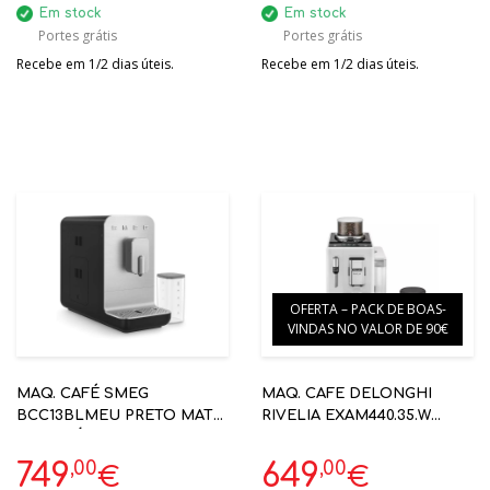
Em stock
Em stock
Portes grátis
Portes grátis
Recebe em 1/2 dias úteis.
Recebe em 1/2 dias úteis.
OFERTA – PACK DE BOAS-
VINDAS NO VALOR DE 90€
MAQ. CAFÉ SMEG
MAQ. CAFE DELONGHI
BCC13BLMEU PRETO MATE
RIVELIA EXAM440.35.W
AUTOMÁTICA ANNI 50
19BAR BRANCO
AUTOMÁTICA
,00
,00
749
649
€
€