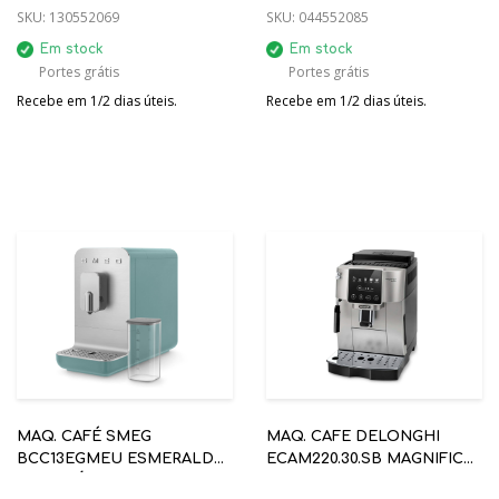
SKU:
130552069
SKU:
044552085
Em stock
Em stock
Portes grátis
Portes grátis
Recebe em 1/2 dias úteis.
Recebe em 1/2 dias úteis.
MAQ. CAFÉ SMEG
MAQ. CAFE DELONGHI
BCC13EGMEU ESMERALDA
ECAM220.30.SB MAGNIFICA
AUTOMÁTICA ANNI 50C
START AUTOMATICA