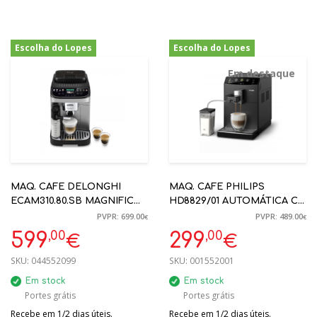
Escolha do Lopes
Escolha do Lopes
-14%
-39%
Em destaque
MAQ. CAFE DELONGHI
MAQ. CAFE PHILIPS
ECAM310.80.SB MAGNIFICO
HD8829/01 AUTOMÁTICA C/
EVO NEXT 15BAR INOX -
LEITE
PVPR: 699.00
PVPR: 489.00
€
€
0132250041
,00
,00
599
299
€
€
SKU:
044552099
SKU:
001552001
Em stock
Em stock
Portes grátis
Portes grátis
Recebe em 1/2 dias úteis.
Recebe em 1/2 dias úteis.