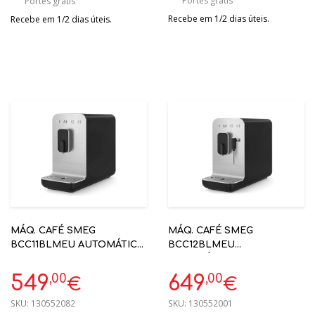
Portes grátis
Portes grátis
Recebe em 1/2 dias úteis.
Recebe em 1/2 dias úteis.
MÁQ. CAFÉ SMEG
MÁQ. CAFÉ SMEG
BCC11BLMEU AUTOMÁTICA
BCC12BLMEU
PRETO MATE ANNI50
AUTOMÁTICA. ANNI50.
PRETA
,00
,00
549
649
€
€
SKU:
130552082
SKU:
130552001