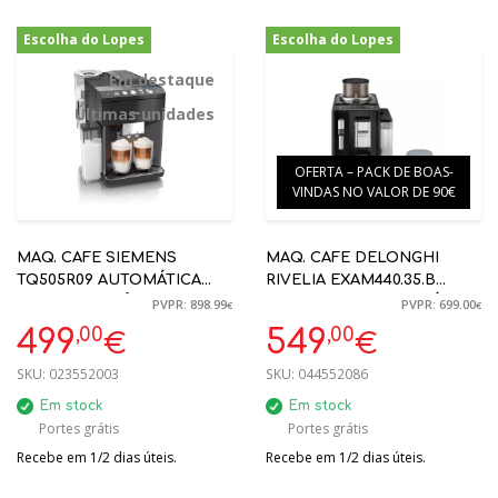
Escolha do Lopes
Escolha do Lopes
-44%
-21%
Em destaque
Últimas unidades
OFERTA – PACK DE BOAS-
VINDAS NO VALOR DE 90€
MAQ. CAFE SIEMENS
MAQ. CAFE DELONGHI
TQ505R09 AUTOMÁTICA
RIVELIA EXAM440.35.B
MOINHO CERÂMICO, ONE
19BAR PRETO AUTOMÁTICA
PVPR: 898.99
PVPR: 699.00
€
€
TOUCH PREPARATION
,00
,00
499
549
€
€
SKU:
023552003
SKU:
044552086
Em stock
Em stock
Portes grátis
Portes grátis
Recebe em 1/2 dias úteis.
Recebe em 1/2 dias úteis.