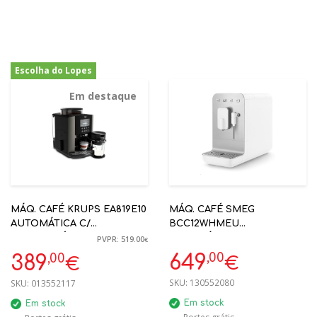
Escolha do Lopes
-25%
Em destaque
MÁQ. CAFÉ KRUPS EA819E10
MÁQ. CAFÉ SMEG
AUTOMÁTICA C/
BCC12WHMEU
RESERVATÓRIO LEITE
AUTOMÁTICA BRANCO
PVPR: 519.00
€
MATE ANNI50
,00
,00
649
389
€
€
SKU:
130552080
SKU:
013552117
Em stock
Em stock