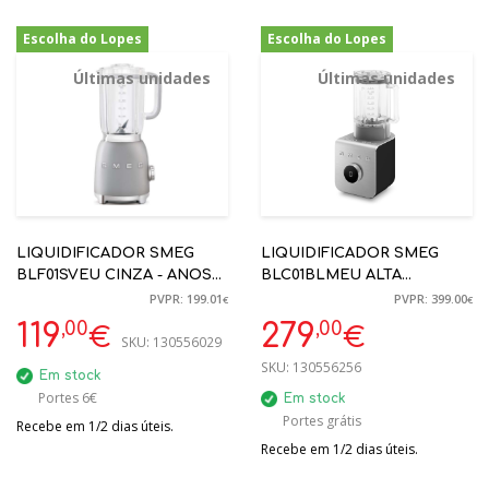
Escolha do Lopes
Escolha do Lopes
-40%
-30%
Últimas unidades
Últimas unidades
LIQUIDIFICADOR SMEG
LIQUIDIFICADOR SMEG
BLF01SVEU CINZA - ANOS
BLC01BLMEU ALTA
50
PERFORMANCE PRETO
PVPR: 199.01
PVPR: 399.00
€
€
MATE - COLLEZIONE
,00
,00
119
279
€
€
SKU:
130556029
SKU:
130556256
Em stock
Portes 6€
Em stock
Portes grátis
Recebe em 1/2 dias úteis.
Recebe em 1/2 dias úteis.