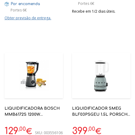
Portes 6€
Por encomenda
Portes 6€
Recebe em 1/2 dias úteis.
Obter previsão de entrega.
LIQUIDIFICADORA BOSCH
LIQUIDIFICADOR SMEG
MMB6172S 1200W
BLF03PSGEU 1.5L PORSCHE
VITAPOWER SILVER
SHADE GREEN
30.000RPM
,00
,00
129
399
€
€
SKU:
003556106