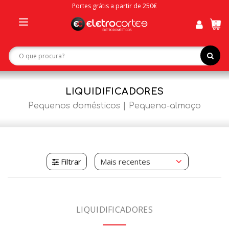
Portes grátis a partir de 250€
0
Toggle
navigation
LIQUIDIFICADORES
Pequenos domésticos
Pequeno-almoço
Filtrar
LIQUIDIFICADORES