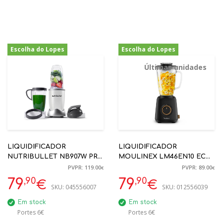
Escolha do Lopes
Escolha do Lopes
-33%
-10%
Últimas unidades
LIQUIDIFICADOR
LIQUIDIFICADOR
NUTRIBULLET NB907W PRO
MOULINEX LM46EN10 ECO
900W BRANCO C/COPO
RESPECT VIDRO TERMO
PVPR: 119.00
PVPR: 89.00
€
€
EXTRA
RESISTENTE 800W 4
,90
,90
79
79
€
€
SKU:
045556007
LAMINAS 1.75L
SKU:
012556039
Em stock
Em stock
Portes 6€
Portes 6€