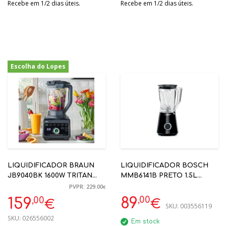
Recebe em 1/2 dias úteis.
Recebe em 1/2 dias úteis.
Escolha do Lopes
-31%
LIQUIDIFICADOR BRAUN
LIQUIDIFICADOR BOSCH
JB9040BK 1600W TRITAN
MMB6141B PRETO 1.5L
45000RPM
1200W
PVPR: 229.00
€
,00
,00
89
159
€
€
SKU:
003556119
SKU:
026556002
Em stock