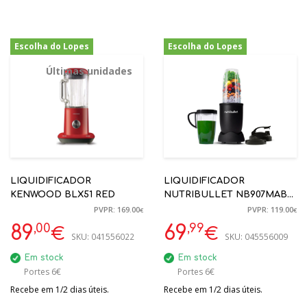
Escolha do Lopes
Escolha do Lopes
-47%
-41%
Últimas unidades
LIQUIDIFICADOR
LIQUIDIFICADOR
KENWOOD BLX51 RED
NUTRIBULLET NB907MAB
PRO 900W 946ML PRETO
PVPR: 169.00
PVPR: 119.00
€
€
,00
,99
89
69
€
€
SKU:
041556022
SKU:
045556009
Em stock
Em stock
Portes 6€
Portes 6€
Recebe em 1/2 dias úteis.
Recebe em 1/2 dias úteis.