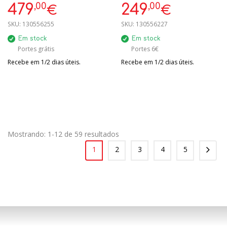
COLLEZIONE AESTHETIC
,00
,00
479
249
€
€
SKU:
130556255
SKU:
130556227
Em stock
Em stock
Portes grátis
Portes 6€
Recebe em 1/2 dias úteis.
Recebe em 1/2 dias úteis.
Mostrando: 1-12 de 59 resultados
1
2
3
4
5