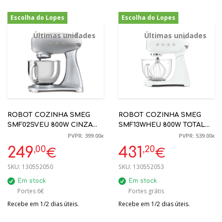
Escolha do Lopes
Escolha do Lopes
-38%
-20%
Últimas unidades
Últimas unidades
ROBOT COZINHA SMEG
ROBOT COZINHA SMEG
SMF02SVEU 800W CINZA
SMF13WHEU 800W TOTAL
ANOS 50
BRANCO ANOS 50
PVPR: 399.00
PVPR: 539.00
€
€
,00
,20
249
431
€
€
SKU:
130552050
SKU:
130552053
Em stock
Em stock
Portes 6€
Portes grátis
Recebe em 1/2 dias úteis.
Recebe em 1/2 dias úteis.