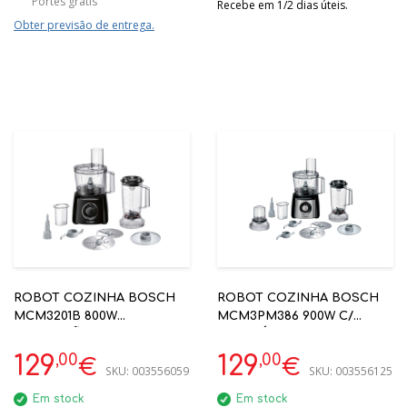
Portes grátis
Recebe em 1/2 dias úteis.
Obter previsão de entrega.
ROBOT COZINHA BOSCH
ROBOT COZINHA BOSCH
MCM3201B 800W
MCM3PM386 900W C/
+30FUNÇÕES
ACESSÓRIOS
,00
,00
129
129
€
€
SKU:
003556059
SKU:
003556125
Em stock
Em stock