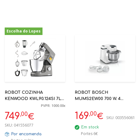
Escolha do Lopes
-25%
ROBOT COZINHA
ROBOT BOSCH
KENWOOD KWL90.124SI 7L
MUMS2EW00 700 W. 4
XL 1400W C/ COPO LIQ.
VELOCIDADES, TURBO.
PVPR: 1000.00
€
VIDRO E TAÇA 5 LITROS
SISTEMA DE MISTURA 3D
,00
,00
169
749
€
€
SKU:
003556061
(AQUECIMENTO)
SKU:
041556077
Em stock
Portes 6€
Por encomenda