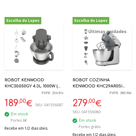
Escolha do Lopes
Escolha do Lopes
-26%
-28%
Últimas unidades
ROBOT KENWOOD
ROBOT COZINHA
KHC30.050GY 4.3L 1000W (
KENWOOD KHC29AR0SI
ESPREMEDOR + LIQUID+
1000W INOX C/ BALANÇA
PVPR: 254.91
PVPR: 389.90
€
€
PROCESSADOR + 3
,00
,00
189
279
€
€
BATEDORES)
SKU:
041556087
SKU:
041556080
Em stock
Portes 6€
Em stock
Portes grátis
Recebe em 1/2 dias úteis.
Recebe em 1/2 dias úteis.