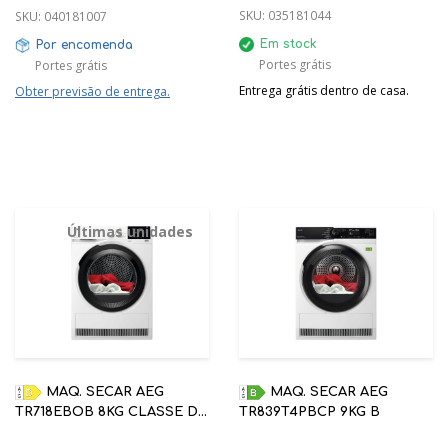
SKU:
035181044
SKU:
040181007
Em stock
Por encomenda
Portes grátis
Portes grátis
Entrega grátis dentro de casa.
Obter previsão de entrega.
Últimas unidades
MAQ. SECAR AEG
MAQ. SECAR AEG
TR718EBOB 8KG CLASSE D
TR839T4PBCP 9KG B
PRECISEDRY 7000