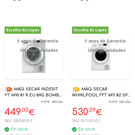
Escolha do Lopes
Escolha do Lopes
-10%
-10%
5 anos de Garantia
5 anos de Garantia
Últimas unidades
Últimas unidades
MÁQ. SECAR INDESIT
MÁQ. SECAR
YT M10 81 R EU 8KG BOMBA
WHIRLPOOL FFT M11 82 SPT
CALOR F | 5 ANOS
R 8KG BOMBA CALOR E
PVPR: 499.00
PVPR: 589.00
€
€
GARANTIA
BRANCO | 5 ANOS
,00
,09
449
530
€
€
GARANTIA
SKU:
030181013
SKU:
017181022
Em stock
Em stock