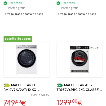
Em stock
Em stock
Portes grátis
Portes grátis
Entrega grátis dentro de casa.
Entrega grátis dentro de casa.
Escolha do Lopes
-40%
Em destaque
MÁQ. SECAR LG
MAQ. SECAR AEG
RH10V9AV2WR 10 KG -
TR959V6PBC 9KG CLASSE A
BOMBA DE CALOR -
HP INVERTER WIFI | 5 ANOS
PVPR: 1249.99
€
BRANCO C AUTOCLEAN
GARANTIA ABSOLUTECARE
,00
,00
1299
749
€
€
9000