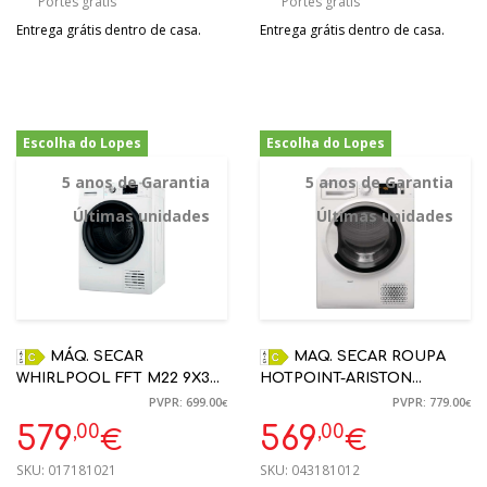
Portes grátis
Portes grátis
Entrega grátis dentro de casa.
Entrega grátis dentro de casa.
Escolha do Lopes
Escolha do Lopes
-17%
-27%
5 anos de Garantia
5 anos de Garantia
Últimas unidades
Últimas unidades
MÁQ. SECAR
MAQ. SECAR ROUPA
WHIRLPOOL FFT M22 9X3B
HOTPOINT-ARISTON
EE 9KG BOMBA CALOR C
NTM118X3SKEU 8KG C | 5
PVPR: 699.00
PVPR: 779.00
€
€
BRANCO | 5 ANOS
ANOS GARANTIA
,00
,00
579
569
€
€
GARANTIA
SKU:
017181021
SKU:
043181012