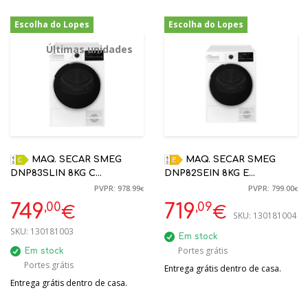
Escolha do Lopes
Escolha do Lopes
-23%
-10%
Últimas unidades
MAQ. SECAR SMEG
MAQ. SECAR SMEG
DNP83SLIN 8KG C
DNP82SEIN 8KG E
STEAMENERGY BOMBA
STEAMENERGY BOMBA
PVPR: 978.99
PVPR: 799.00
€
€
CALOR BRANCO
CALOR BRANCO
,00
,09
749
719
€
€
SKU:
130181004
SKU:
130181003
Em stock
Portes grátis
Em stock
Portes grátis
Entrega grátis dentro de casa.
Entrega grátis dentro de casa.