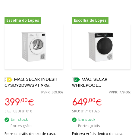
Escolha do Lopes
Escolha do Lopes
-22%
-17%
MAQ. SECAR INDESIT
MÁQ. SECAR
CYSD92DWWSPT 9KG
WHIRLPOOL
BOMBA CALOR D BRANCO
CWD96MWBRSPT 9KG
PVPR: 509.00
PVPR: 779.00
€
€
BOMBA CALOR BRANCO A
,00
,00
399
649
€
€
SKU:
030181018
SKU:
017181025
Em stock
Em stock
Portes grátis
Portes grátis
Entrega grátis dentro de casa.
Entrega grátis dentro de casa.