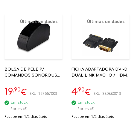
Últimas unidades
Últimas unidades
BOLSA DE PELE P/
FICHA ADAPTADORA DVI-D
COMANDOS SONOROUS
DUAL LINK MACHO / HDMI
STAND500 BLACK
FÊMEA PROK
REFªADPDVIHDMI01
,90
,90
19
4
€
€
SKU:
127667003
SKU:
880880013
Em stock
Em stock
Portes 4€
Portes 4€
Recebe em 1/2 dias úteis.
Recebe em 1/2 dias úteis.