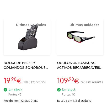
Últimas unidades
Últimas unidades
BOLSA DE PELE P/
OCULOS 3D SAMSUNG
COMANDOS SONOROUS
ACTIVOS RECARREGAVEIS
STAND500 CASTANHO
ADULTO SSG2200AR P/
SERIE C
,90
,90
19
109
€
€
SKU:
127667004
SKU:
039699012
Em stock
Em stock
Portes 4€
Portes 4€
Recebe em 1/2 dias úteis.
Recebe em 1/2 dias úteis.