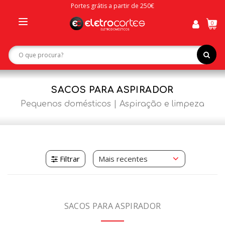
Portes grátis a partir de 250€
0
Toggle
navigation
SACOS PARA ASPIRADOR
Pequenos domésticos
Aspiração e limpeza
Filtrar
SACOS PARA ASPIRADOR