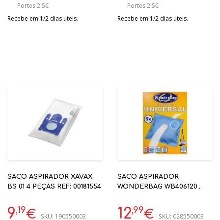
Portes 2.5€
Portes 2.5€
Recebe em 1/2 dias úteis.
Recebe em 1/2 dias úteis.
SACO ASPIRADOR XAVAX
SACO ASPIRADOR
BS 01 4 PEÇAS REF: 00181554
WONDERBAG WB406120
UNIVERSAL - ROWENTA
,19
,99
9
12
€
€
SKU:
190550003
SKU:
028550003