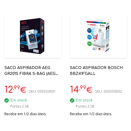
SACO ASPIRADOR AEG
SACO ASPIRADOR BOSCH
GR201S FIBRA S-BAG (AEG,
BBZ41FGALL
ELECTROLUX, PHILIPS)
,99
,99
12
14
€
€
SKU:
035550001
SKU:
003550002
Em stock
Em stock
Portes 2.5€
Portes 2.5€
Recebe em 1/2 dias úteis.
Recebe em 1/2 dias úteis.