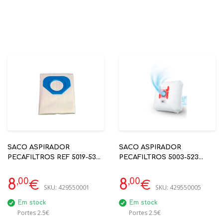
SACO ASPIRADOR
SACO ASPIRADOR
PECAFILTROS REF 5019-534
PECAFILTROS 5003-523
NILFISK GM80
BOSCH/SIEMENS
,00
,00
8
8
€
€
SKU:
429550001
SKU:
429550005
Em stock
Em stock
Portes 2.5€
Portes 2.5€