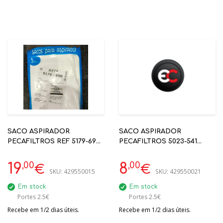
SACO ASPIRADOR
SACO ASPIRADOR
PECAFILTROS REF 5179-690
PECAFILTROS 5023-541
P/ ROWENTA RU5053EH
ASP.MIELE
,00
,00
19
8
€
€
SKU:
429550015
SKU:
429550021
Em stock
Em stock
Portes 2.5€
Portes 2.5€
Recebe em 1/2 dias úteis.
Recebe em 1/2 dias úteis.