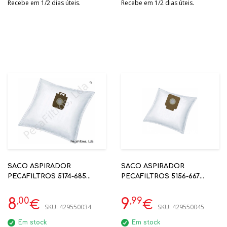
Recebe em 1/2 dias úteis.
Recebe em 1/2 dias úteis.
SACO ASPIRADOR
SACO ASPIRADOR
PECAFILTROS 5174-685
PECAFILTROS 5156-667
NILFISK EXTREME
HOOVER
,00
,99
8
9
€
€
SKU:
429550034
SKU:
429550045
Em stock
Em stock