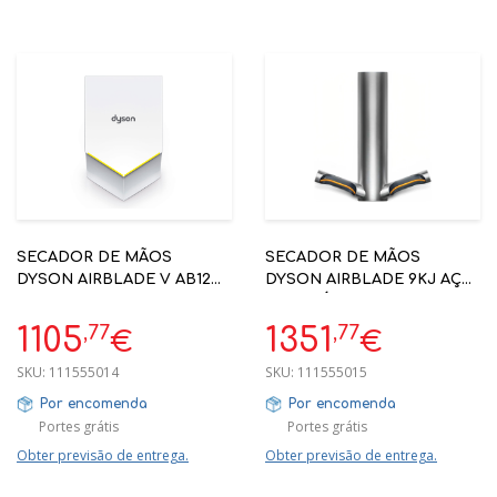
SECADOR DE MÃOS
SECADOR DE MÃOS
DYSON AIRBLADE V AB12
DYSON AIRBLADE 9KJ AÇO
QUIET HIGH VOLTAGE
INOXIDÁVEL - HOTELARIA
BRANCO - HOTELARIA
,77
,77
1105
1351
€
€
SKU:
111555014
SKU:
111555015
Por encomenda
Por encomenda
Portes grátis
Portes grátis
Obter previsão de entrega.
Obter previsão de entrega.