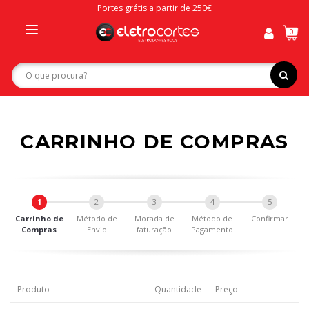
Portes grátis a partir de 250€
0
Toggle
navigation
CARRINHO DE COMPRAS
1
2
3
4
5
Carrinho de
Método de
Morada de
Método de
Confirmar
Compras
Envio
faturação
Pagamento
Produto
Quantidade
Preço