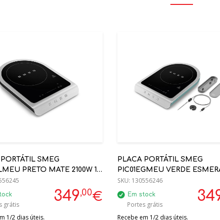
 PORTÁTIL SMEG
PLACA PORTÁTIL SMEG
LMEU PRETO MATE 2100W 1
PIC01EGMEU VERDE ESMER
556245
MATE 2100W 1 FOCO
SKU:
130556246
,00
349
34
€
tock
Em stock
 grátis
Portes grátis
 1/2 dias úteis.
Recebe em 1/2 dias úteis.