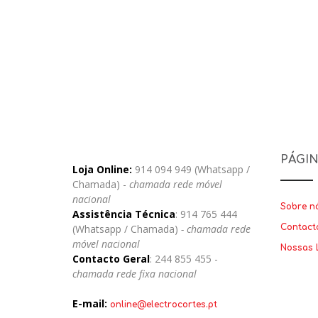
PÁGI
Loja Online:
914 094 949 (Whatsapp /
Chamada) -
chamada rede móvel
nacional
Sobre n
Assistência Técnica
: 914 765 444
(Whatsapp / Chamada)
- chamada rede
Contact
móvel nacional
Nossas 
Contacto Geral
: 244 855 455 -
chamada rede fixa nacional
E-mail:
online@electrocortes.pt