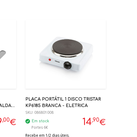
PLACA PORTÁTIL 1 DISCO TRISTAR
ALDA
KP6185 BRANCA - ELETRICA
SKU:
086801008
,00
,90
9
14
€
€
Em stock
Portes 6€
Recebe em 1/2 dias úteis.