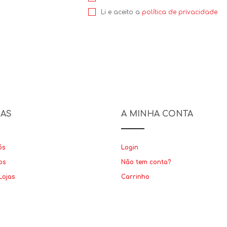
Li e aceito a
política de privacidade
NAS
A MINHA CONTA
ós
Login
os
Não tem conta?
Lojas
Carrinho