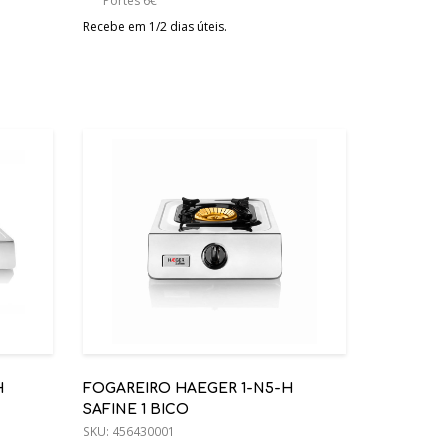
Portes 6€
Recebe em 1/2 dias úteis.
H
FOGAREIRO HAEGER 1-N5-H
SAFINE 1 BICO
SKU:
456430001