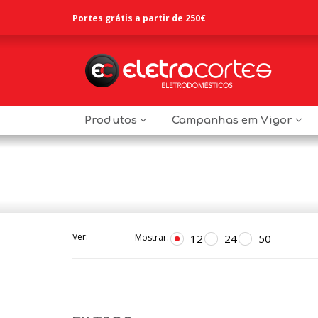
Portes grátis a partir de 250€
Produtos
Campanhas em Vigor
Ver:
12
24
50
Mostrar: