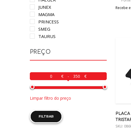
Porte
JUNEX
Recebe em
MAGMA
PRINCESS
SMEG
TAURUS
TECNOGAS
TEFAL
PREÇO
TRISTAR
-
Limpar filtro do preço
PLACA
FILTRAR
TRISTA
SKU:
086