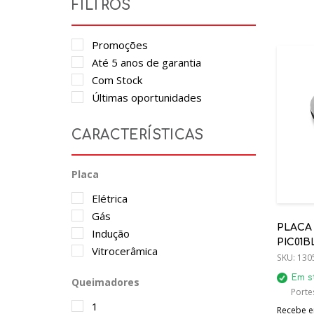
FILTROS
Promoções
Até 5 anos de garantia
Com Stock
Últimas oportunidades
CARACTERÍSTICAS
Placa
Elétrica
Gás
PLACA
Indução
PIC01B
Vitrocerâmica
FOCO
SKU:
130
Em s
Queimadores
Portes
1
Recebe em