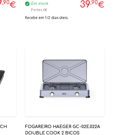
,90
,90
7
39
€
€
Em stock
Portes 6€
Recebe em 1/2 dias úteis.
UCH
FOGAREIRO HAEGER GC-02E.022A
DOUBLE COOK 2 BICOS