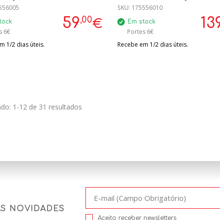
556005
SKU:
175556010
,00
59
13
€
tock
Em stock
s 6€
Portes 6€
 1/2 dias úteis.
Recebe em 1/2 dias úteis.
do: 1-12 de 31 resultados
AS NOVIDADES
Aceito receber newsletters