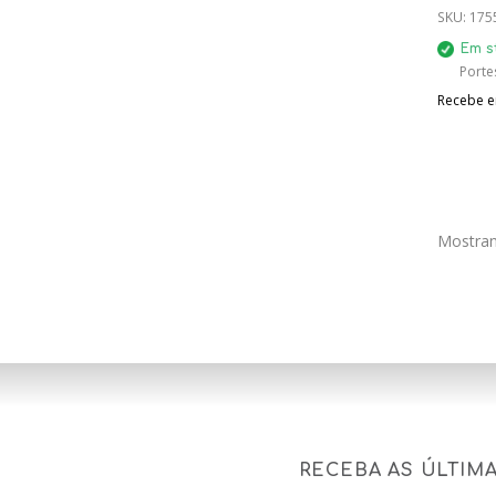
SKU:
175
Em s
Porte
Recebe em
Mostran
RECEBA AS ÚLTIM