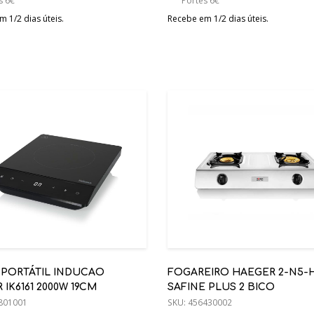
s 6€
Portes 6€
 1/2 dias úteis.
Recebe em 1/2 dias úteis.
 PORTÁTIL INDUCAO
FOGAREIRO HAEGER 2-N5-
R IK6161 2000W 19CM
SAFINE PLUS 2 BICO
801001
SKU:
456430002