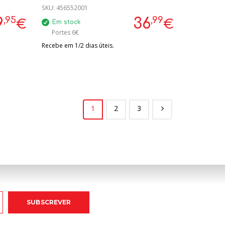
SKU:
456552001
,95
,99
9
36
€
€
Em stock
Portes 6€
Recebe em 1/2 dias úteis.
1
2
3