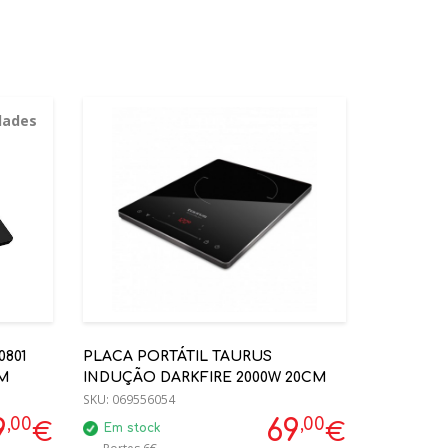
dades
0801
PLACA PORTÁTIL TAURUS
CM
INDUÇÃO DARKFIRE 2000W 20CM
SKU:
069556054
,00
,00
9
69
€
€
Em stock