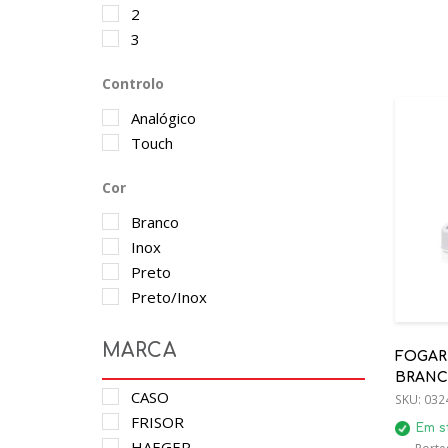
2
3
Controlo
Analógico
Touch
Cor
Branco
Inox
Preto
Preto/Inox
MARCA
FOGARE
BRAN
CASO
SKU:
032
FRISOR
Em s
HAEGER