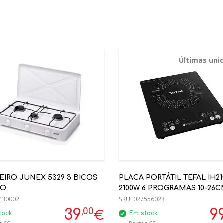
Últimas uni
IRO JUNEX 5329 3 BICOS
PLACA PORTÁTIL TEFAL IH21
CO
2100W 6 PROGRAMAS 10-26
430002
SKU:
027556023
,00
39
9
€
tock
Em stock