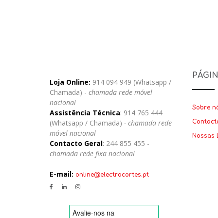
PÁGI
Loja Online:
914 094 949 (Whatsapp /
Chamada) -
chamada rede móvel
nacional
Sobre n
Assistência Técnica
: 914 765 444
(Whatsapp / Chamada)
- chamada rede
Contact
móvel nacional
Nossas 
Contacto Geral
: 244 855 455 -
chamada rede fixa nacional
E-mail:
online@electrocortes.pt