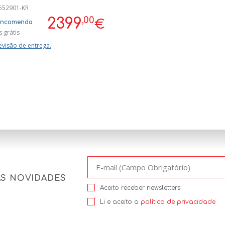
552901-KR
,00
2399
€
encomenda
 grátis
evisão de entrega.
AS NOVIDADES
Aceito receber newsletters
Li e aceito a
política de privacidade