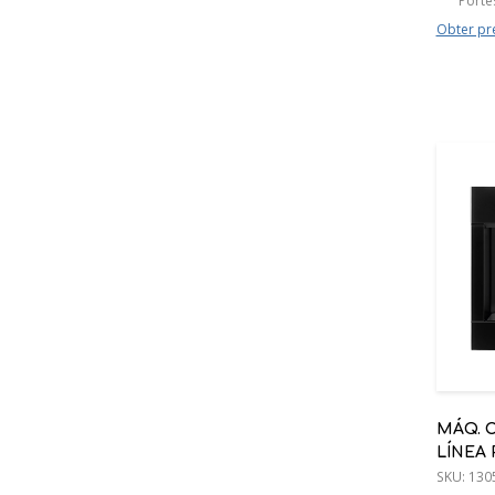
Portes
Obter pr
MÁQ. 
LÍNEA
SKU:
130