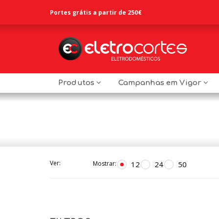
Portes grátis a partir de 250€
Produtos
Campanhas em Vigor
Ver:
12
24
50
Mostrar: