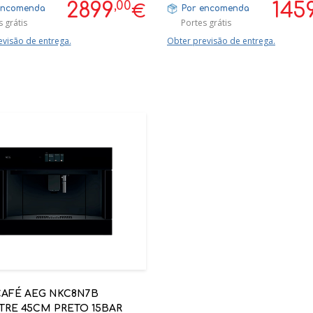
,00
2899
145
€
encomenda
Por encomenda
 grátis
Portes grátis
evisão de entrega.
Obter previsão de entrega.
CAFÉ AEG NKC8N7B
TRE 45CM PRETO 15BAR