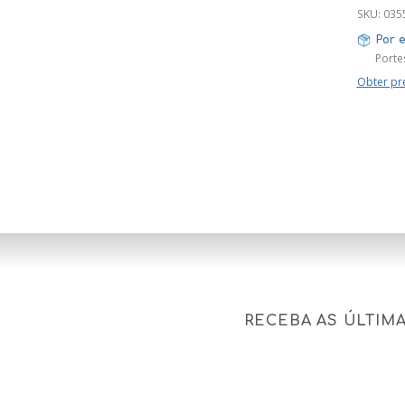
SKU:
035
Por 
Portes
Obter pr
RECEBA AS ÚLTIM