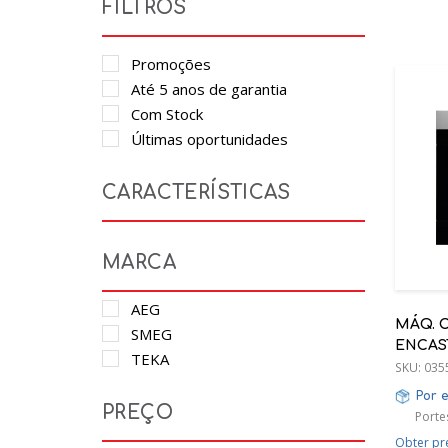
FILTROS
Promoções
Até 5 anos de garantia
Com Stock
Últimas oportunidades
CARACTERÍSTICAS
MARCA
AEG
MÁQ. 
SMEG
ENCAS
TEKA
SKU:
035
Por 
PREÇO
Portes
Obter pr