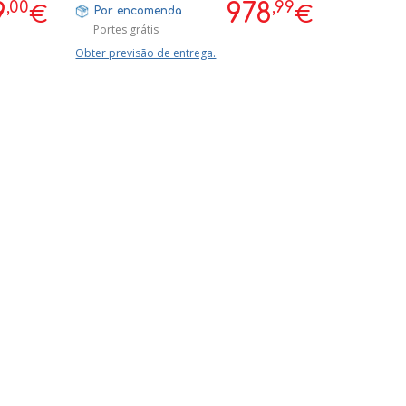
,00
,99
9
978
€
€
Por encomenda
Portes grátis
Obter previsão de entrega.