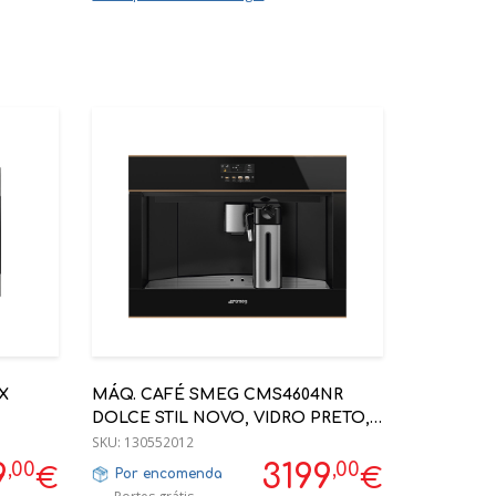
X
MÁQ. CAFÉ SMEG CMS4604NR
DOLCE STIL NOVO, VIDRO PRETO,
PERFIS EM COBRE
SKU:
130552012
,00
,00
9
3199
€
€
Por encomenda