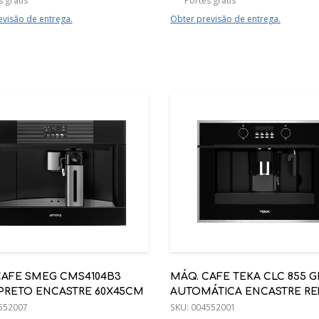
 grátis
Portes grátis
evisão de entrega.
Obter previsão de entrega.
CAFE SMEG CMS4104B3
MÁQ. CAFE TEKA CLC 855 
 PRETO ENCASTRE 60X45CM
AUTOMÁTICA ENCASTRE REF
552007
41598030
SKU:
004552001