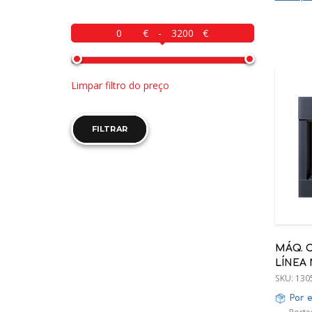
-
Limpar filtro do preço
FILTRAR
MÁQ. 
LÍNEA
60X45
SKU:
130
Por 