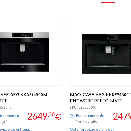
CAFÉ AEG KKA894500M
MAQ. CAFÉ AEG KKK994500
TRE
ENCASTRE PRETO MATE
552010
SKU:
035552007
,00
2649
247
€
encomenda
Por encomenda
 grátis
Portes grátis
evisão de entrega.
Obter previsão de entrega.