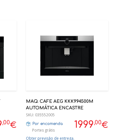
T
MAQ. CAFE AEG KKK994500M
AUTOMÁTICA ENCASTRE
SKU:
035552005
,00
,00
9
1999
€
€
Por encomenda
Portes grátis
Obter previsão de entrega.