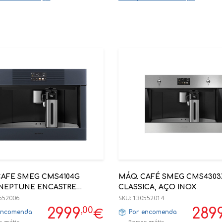
CAFE SMEG CMS4104G
MÁQ. CAFÉ SMEG CMS4303
 NEPTUNE ENCASTRE
CLASSICA, AÇO INOX
CM
552006
SKU:
130552014
,00
2999
289
€
encomenda
Por encomenda