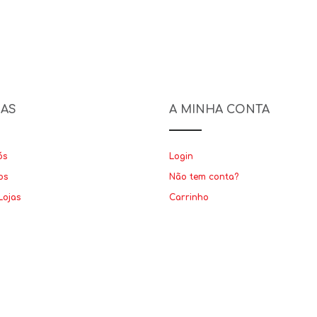
NAS
A MINHA CONTA
ós
Login
os
Não tem conta?
Lojas
Carrinho