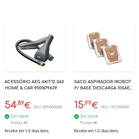
ACESSÓRIO AEG AKIT12 360
SACO ASPIRADOR IROBOT
HOME & CAR 9001679639
P/ BASE DESCARGA 105AE
405 505 705 3UDS
(IR4849916 )
,89
,99
54
15
€
€
SKU:
035900066
SKU:
161900041
Em stock
Em stock
Portes 4€
Portes 4€
Recebe em 1/2 dias úteis.
Recebe em 1/2 dias úteis.