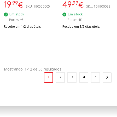
,99
,99
19
49
€
€
SKU:
190550005
SKU:
161900028
Em stock
Em stock
Portes 4€
Portes 4€
Recebe em 1/2 dias úteis.
Recebe em 1/2 dias úteis.
Mostrando: 1-12 de 56 resultados
1
2
3
4
5