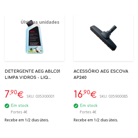
Últimas unidades
DETERGENTE AEG ABLC01
ACESSÓRIO AEG ESCOVA
LIMPA VIDROS - LIQ
AP240
CONCENTRADO
,90
,90
7
16
€
€
SKU:
035300001
SKU:
035900085
Em stock
Em stock
Portes 4€
Portes 4€
Recebe em 1/2 dias úteis.
Recebe em 1/2 dias úteis.