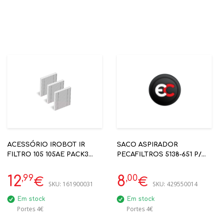
ACESSÓRIO IROBOT IR
SACO ASPIRADOR
FILTRO 105 105AE PACK3
PECAFILTROS 5138-651 P/
IROBOT (IR4837321)
TASKI VENTO 15
,99
,00
12
8
€
€
SKU:
161900031
SKU:
429550014
Em stock
Em stock
Portes 4€
Portes 4€