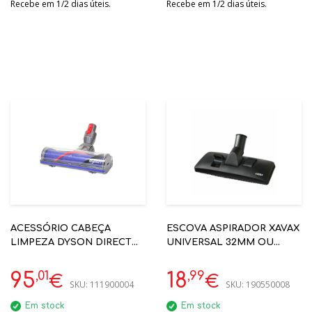
Recebe em 1/2 dias úteis.
Recebe em 1/2 dias úteis.
ACESSÓRIO CABEÇA
ESCOVA ASPIRADOR XAVAX
LIMPEZA DYSON DIRECT
UNIVERSAL 32MM OU
DRIVE - COMPATIVEL C/ V11
35MM - 00110298
/ V15 - 967483-01/5
,01
,99
95
18
€
€
SKU:
111900004
SKU:
190550008
Em stock
Em stock