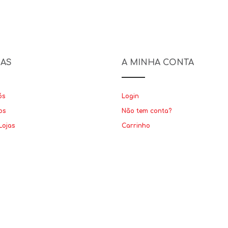
NAS
A MINHA CONTA
ós
Login
os
Não tem conta?
Lojas
Carrinho