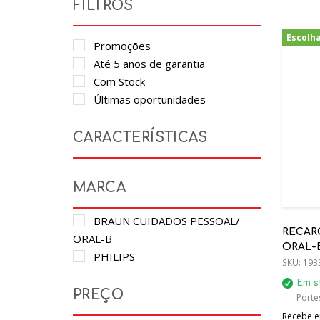
FILTROS
Escolh
Promoções
Até 5 anos de garantia
Com Stock
Últimas oportunidades
CARACTERÍSTICAS
MARCA
BRAUN CUIDADOS PESSOAL/
RECAR
ORAL-B
ORAL-B
PHILIPS
SKU:
193
Em s
PREÇO
Porte
Recebe em