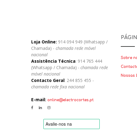
PÁGI
Loja Online:
914 094 949 (Whatsapp /
Chamada) -
chamada rede móvel
nacional
Sobre n
Assistência Técnica
: 914 765 444
(Whatsapp / Chamada)
- chamada rede
Contact
móvel nacional
Nossas 
Contacto Geral
: 244 855 455 -
chamada rede fixa nacional
E-mail:
online@electrocortes.pt