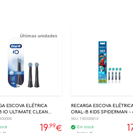
Últimas unidades
GA ESCOVA ELÉTRICA
RECARGA ESCOVA ELÉTRIC
B IO ULTIMATE CLEAN
ORAL-B KIDS SPIDERMAN - 
- 2 UNI
300006
SKU:
193300010
,99
19
1
€
tock
Em stock