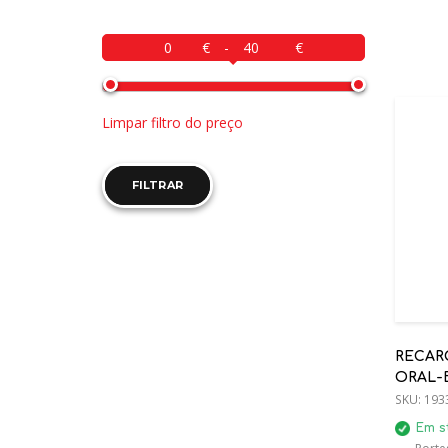
-
Limpar filtro do preço
FILTRAR
RECAR
ORAL-
PRETO 
SKU:
193
Em s