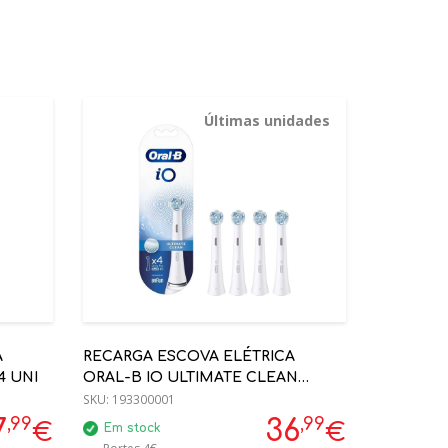
Últimas unidades
A
RECARGA ESCOVA ELÉTRICA
4 UNI
ORAL-B IO ULTIMATE CLEAN
WHITE 4 UNIDADES
SKU:
193300001
,99
,99
7
36
€
€
Em stock