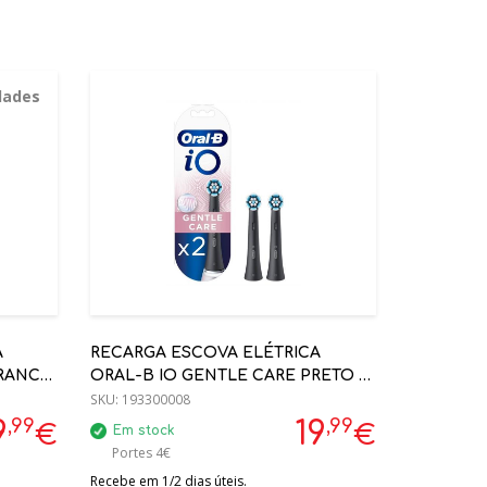
dades
A
RECARGA ESCOVA ELÉTRICA
BRANCO
ORAL-B IO GENTLE CARE PRETO -
2 UNI
SKU:
193300008
,99
,99
9
19
€
€
Em stock
Portes 4€
Recebe em 1/2 dias úteis.