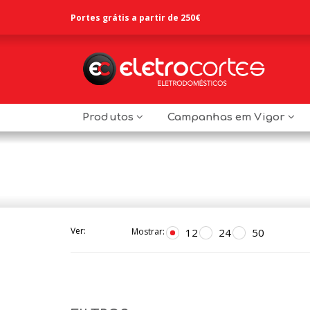
Portes grátis a partir de 250€
Produtos
Campanhas em Vigor
Ver:
12
24
50
Mostrar: