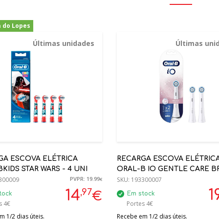
a do Lopes
-25%
Últimas unidades
Últimas uni
GA ESCOVA ELÉTRICA
RECARGA ESCOVA ELÉTRIC
KIDS STAR WARS - 4 UNI
ORAL-B IO GENTLE CARE 
PVPR: 19.99
300009
- 2 UNI
SKU:
193300007
€
,97
1
14
€
tock
Em stock
s 4€
Portes 4€
 1/2 dias úteis.
Recebe em 1/2 dias úteis.