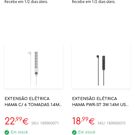
Recebe em 1/2 dias úteis.
Recebe em 1/2 dias úteis.
EXTENSÃO ELÉTRICA
EXTENSÃO ELÉTRICA
HAMA C/ 6 TOMADAS 1.4M
HAMA PWR-ST 3W 1.4M USB-
C/ PROTEÇÃO BRANCO
A 17W SW SH B COD:
ON/OFF COD 00223152
00223182
,99
,99
22
18
€
€
SKU:
189900071
SKU:
189900070
Em stock
Em stock