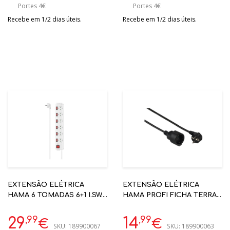
Portes 4€
Portes 4€
Recebe em 1/2 dias úteis.
Recebe em 1/2 dias úteis.
EXTENSÃO ELÉTRICA
EXTENSÃO ELÉTRICA
HAMA 6 TOMADAS 6+1 I.SW.
HAMA PROFI FICHA TERRA
SPD SH 1.4M BRANCO REF:
5M PRETO REF: 00047870
00223159
,99
,99
29
14
€
€
SKU:
189900067
SKU:
189900063