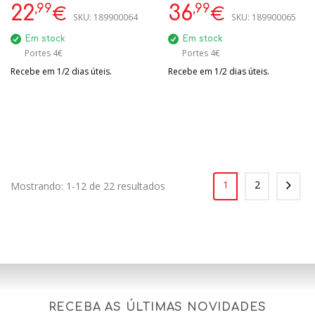
REF: 00223185
,99
,99
22
36
€
€
SKU:
189900064
SKU:
189900065
Em stock
Em stock
Portes 4€
Portes 4€
Recebe em 1/2 dias úteis.
Recebe em 1/2 dias úteis.
1
2
Mostrando: 1-12 de 22 resultados
RECEBA AS ÚLTIMAS NOVIDADES