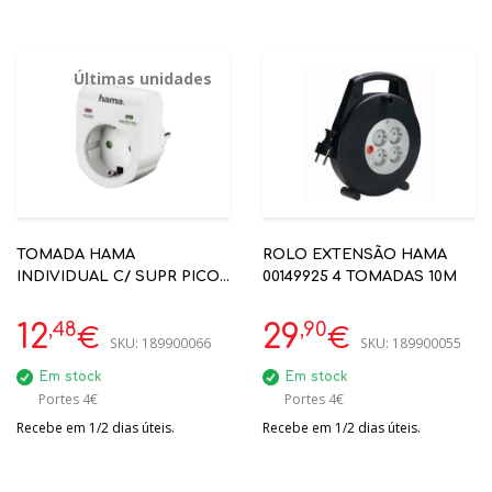
Últimas unidades
TOMADA HAMA
ROLO EXTENSÃO HAMA
INDIVIDUAL C/ SUPR PICOS
00149925 4 TOMADAS 10M
BRANCO REF: 00047771
,48
,90
12
29
€
€
SKU:
189900066
SKU:
189900055
Em stock
Em stock
Portes 4€
Portes 4€
Recebe em 1/2 dias úteis.
Recebe em 1/2 dias úteis.