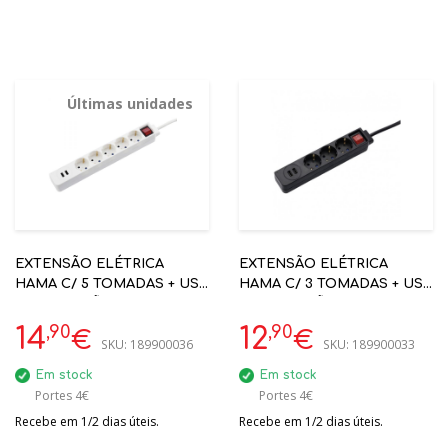
Últimas unidades
EXTENSÃO ELÉTRICA
EXTENSÃO ELÉTRICA
HAMA C/ 5 TOMADAS + USB
HAMA C/ 3 TOMADAS + USB
C/ PROTEÇÃO BRANCO
C/ PROTEÇÃO PRETO
ON/OFF COD 00137350
ON/OFF COD 00137353
,90
,90
14
12
€
€
SKU:
189900036
SKU:
189900033
Em stock
Em stock
Portes 4€
Portes 4€
Recebe em 1/2 dias úteis.
Recebe em 1/2 dias úteis.