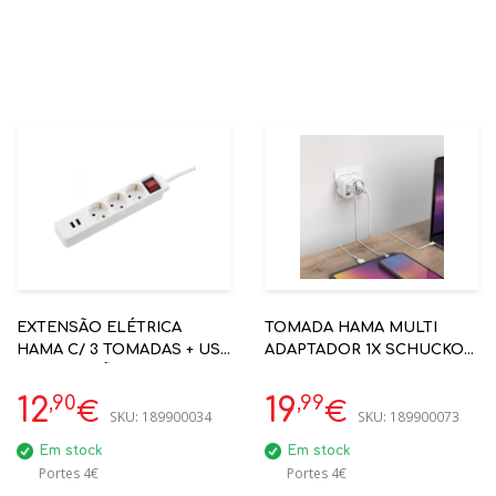
EXTENSÃO ELÉTRICA
TOMADA HAMA MULTI
HAMA C/ 3 TOMADAS + USB
ADAPTADOR 1X SCHUCKO
C/ PROTEÇÃO BRANCO
2X USB-A 1X USB-C BRANCA
ON/OFF COD 00137352
- 00223342
,90
,99
12
19
€
€
SKU:
189900034
SKU:
189900073
Em stock
Em stock
Portes 4€
Portes 4€