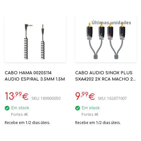
Últimas unidades
CABO HAMA 00205114
CABO AUDIO SINOX PLUS
AUDIO ESPIRAL 3.5MM 1.5M
SXA4202 2X RCA MACHO 2X
RCA MACHO 2 METROS
,99
,99
13
9
€
€
SKU:
189900050
SKU:
162677007
Em stock
Em stock
Portes 4€
Portes 4€
Recebe em 1/2 dias úteis.
Recebe em 1/2 dias úteis.