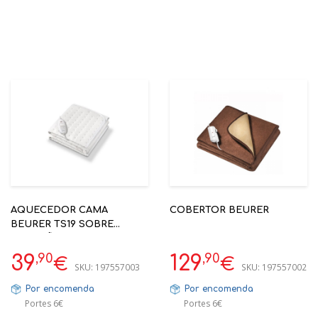
AQUECEDOR CAMA
COBERTOR BEURER
BEURER TS19 SOBRE
COLCHÃO 55W 130X75CM -
LAVAVÉL M.L.ROUPA
,90
,90
39
129
€
€
SKU:
197557003
SKU:
197557002
Por encomenda
Por encomenda
Portes 6€
Portes 6€