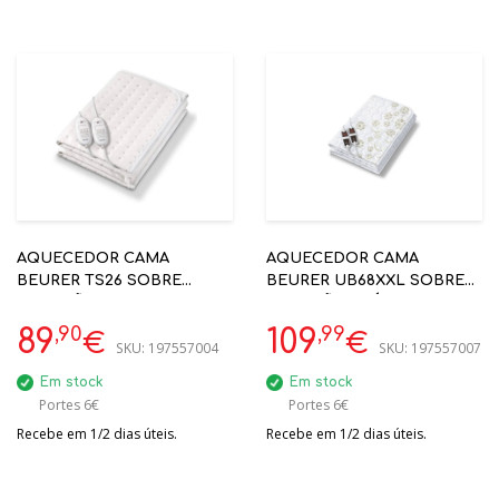
AQUECEDOR CAMA
AQUECEDOR CAMA
BEURER TS26 SOBRE
BEURER UB68XXL SOBRE
COLCHÃO 2X60W
COLCHÃO ELÉTRICO
150X140CM - LAVAVÉL
CAMAS 160X150CM - AUTO
,90
,99
89
109
€
€
SKU:
197557004
SKU:
197557007
M.L.ROUPA
TEMP. 3H - LAVÁVEL
M.L.ROUPA - ÖKO-TEX
Em stock
Em stock
Portes 6€
Portes 6€
Recebe em 1/2 dias úteis.
Recebe em 1/2 dias úteis.