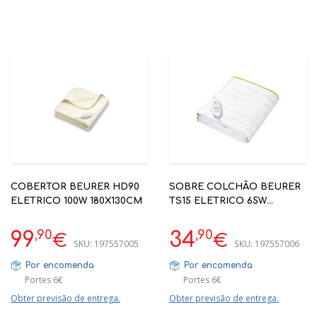
COBERTOR BEURER HD90
SOBRE COLCHÃO BEURER
ELETRICO 100W 180X130CM
TS15 ELETRICO 65W
150X80CM
,90
,90
99
34
€
€
SKU:
197557005
SKU:
197557006
Por encomenda
Por encomenda
Portes 6€
Portes 6€
Obter previsão de entrega.
Obter previsão de entrega.