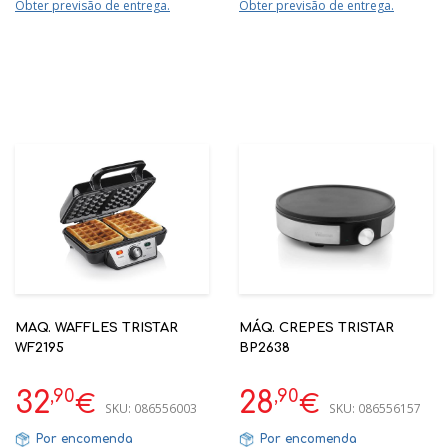
Obter previsão de entrega.
Obter previsão de entrega.
MAQ. WAFFLES TRISTAR
MÁQ. CREPES TRISTAR
WF2195
BP2638
,90
,90
32
28
€
€
SKU:
086556003
SKU:
086556157
Por encomenda
Por encomenda