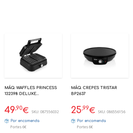
MÁQ. WAFFLES PRINCESS
MÁQ. CREPES TRISTAR
132398 DELUXE
BP2637
ANTIADERENTE
,90
,99
49
25
€
€
SKU:
087556032
SKU:
086556156
Por encomenda
Por encomenda
Portes 6€
Portes 6€