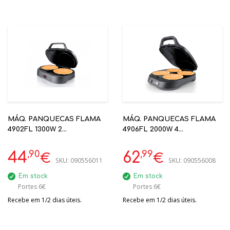
MÁQ. PANQUECAS FLAMA
MÁQ. PANQUECAS FLAMA
4902FL 1300W 2
4906FL 2000W 4
CONCAVIDADES,
CONCAVIDADES.
ANTIADERENTE
ANTIADERENTE
,90
,99
44
62
€
€
SKU:
090556011
SKU:
090556008
Em stock
Em stock
Portes 6€
Portes 6€
Recebe em 1/2 dias úteis.
Recebe em 1/2 dias úteis.