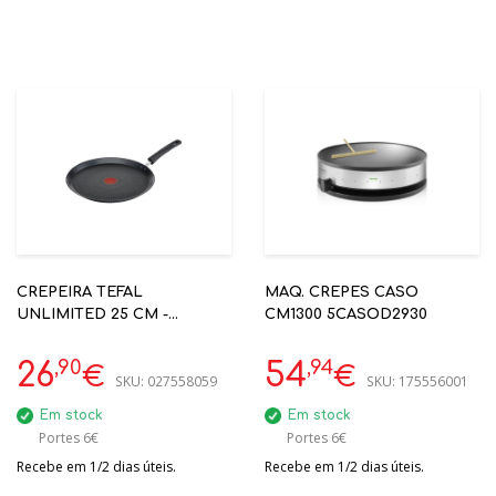
CREPEIRA TEFAL
MAQ. CREPES CASO
UNLIMITED 25 CM -
CM1300 5CASOD2930
FRIGIDEIRA G2553802
THERMO-FUSION PLUS
,90
,94
26
54
€
€
SKU:
027558059
SKU:
175556001
Em stock
Em stock
Portes 6€
Portes 6€
Recebe em 1/2 dias úteis.
Recebe em 1/2 dias úteis.