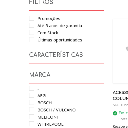
FILTROS
Promoções
Até 5 anos de garantia
Com Stock
Últimas oportunidades
CARACTERÍSTICAS
MARCA
..
ACESS
AEG
COLUN
BOSCH
902980
SKU:
035
BOSCH / VULCANO
Em s
MELICONI
Porte
WHIRLPOOL
Recebe em