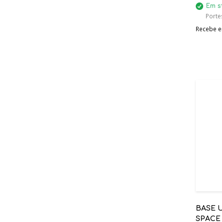
FLEXIV
Em s
Porte
Recebe em
BASE 
SPACE