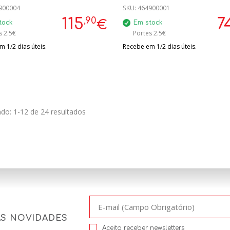
900004
MEL-656146
SKU:
464900001
,90
115
7
€
tock
Em stock
s 2.5€
Portes 2.5€
 1/2 dias úteis.
Recebe em 1/2 dias úteis.
do: 1-12 de 24 resultados
AS NOVIDADES
Aceito receber newsletters