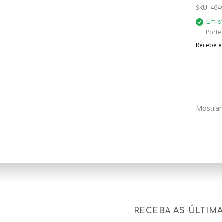
SKU:
464
Em s
Porte
Recebe em
Mostran
RECEBA AS ÚLTIM