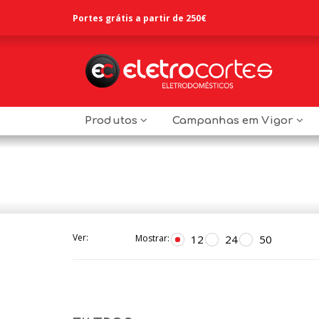
Portes grátis a partir de 250€
Produtos
Campanhas em Vigor
Ver:
12
24
50
Mostrar: