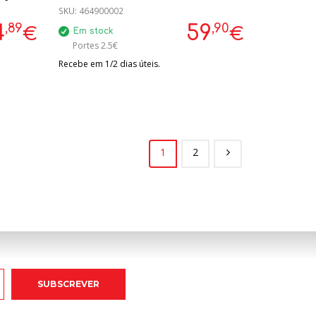
MEL-656113
SKU:
464900002
,89
,90
4
59
€
€
Em stock
Portes 2.5€
Recebe em 1/2 dias úteis.
1
2