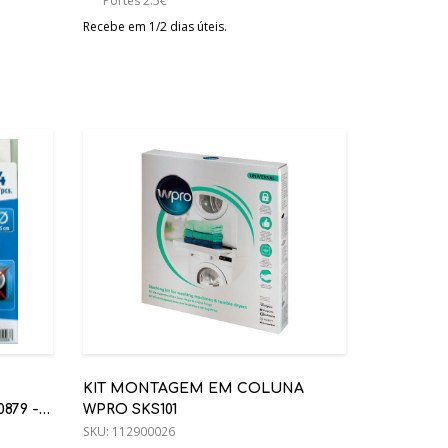
Portes 2.5€
Recebe em 1/2 dias úteis.
KIT MONTAGEM EM COLUNA
879 - 4
WPRO SKS101
CO P/
SKU:
112900026