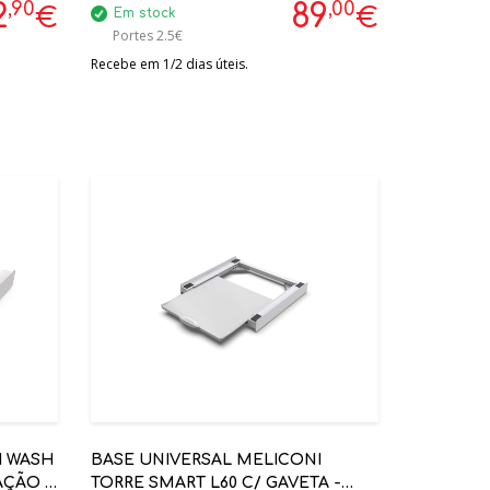
,90
,00
2
89
€
€
Em stock
Portes 2.5€
Recebe em 1/2 dias úteis.
I WASH
BASE UNIVERSAL MELICONI
AÇÃO -
TORRE SMART L60 C/ GAVETA -