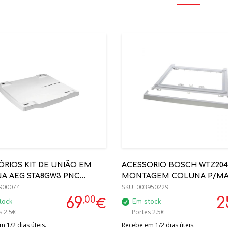
ÓRIOS KIT DE UNIÃO EM
ACESSORIO BOSCH WTZ2041
A AEG STA8GW3 PNC
MONTAGEM COLUNA P/M
255
900074
SECAR
SKU:
003950229
,00
69
2
€
tock
Em stock
s 2.5€
Portes 2.5€
 1/2 dias úteis.
Recebe em 1/2 dias úteis.