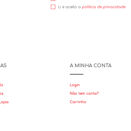
Li e aceito a
política de privacidade
NAS
A MINHA CONTA
ós
Login
os
Não tem conta?
Lojas
Carrinho