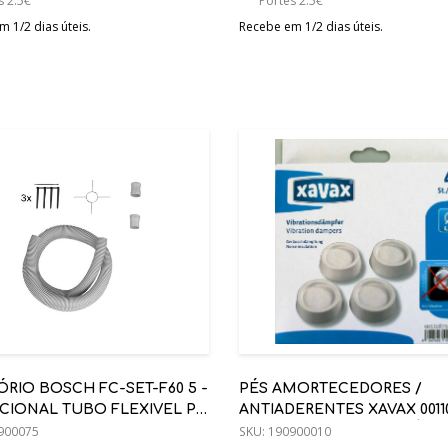
s 2.5€
Portes 2.5€
 1/2 dias úteis.
Recebe em 1/2 dias úteis.
RIO BOSCH FC-SET-F60 5 -
PÉS AMORTECEDORES /
ICIONAL TUBO FLEXIVEL P/
ANTIADERENTES XAVAX 00110
53 E C53 DE 5M TUBO
900075
UNIDADES - TERMO PLÁSTI
SKU:
190900010