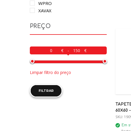
WPRO
XAVAX
PREÇO
-
Limpar filtro do preço
FILTRAR
TAPET
60X60 -
SKU:
190
Em s