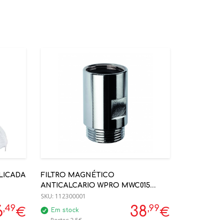
LICADA
FILTRO MAGNÉTICO
ANTICALCARIO WPRO MWC015
(12NC:484000008477)
SKU:
112300001
,49
,99
6
38
€
€
Em stock