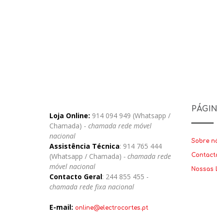
PÁGI
Loja Online:
914 094 949 (Whatsapp /
Chamada) -
chamada rede móvel
nacional
Sobre n
Assistência Técnica
: 914 765 444
(Whatsapp / Chamada)
- chamada rede
Contact
móvel nacional
Nossas 
Contacto Geral
: 244 855 455 -
chamada rede fixa nacional
E-mail:
online@electrocortes.pt