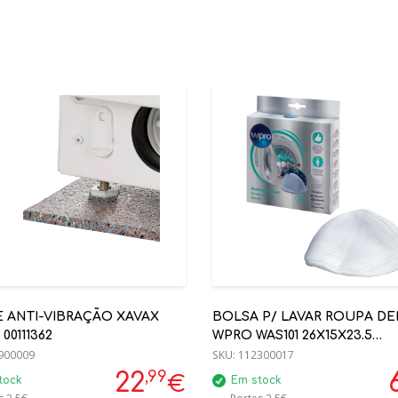
E ANTI-VIBRAÇÃO XAVAX
BOLSA P/ LAVAR ROUPA DE
 00111362
WPRO WAS101 26X15X23.5
900009
(12NC:484000008547)
SKU:
112300017
,99
22
€
tock
Em stock