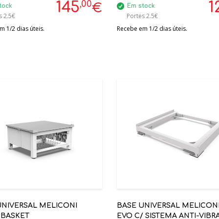
EL 60MM REFª7738112525
MAQ. ROUPA
,00
145
1
€
tock
Em stock
s 2.5€
Portes 2.5€
 1/2 dias úteis.
Recebe em 1/2 dias úteis.
UNIVERSAL MELICONI
BASE UNIVERSAL MELICON
 BASKET
EVO C/ SISTEMA ANTI-VIBR