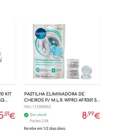
0 KIT
PASTILHA ELIMINADORA DE
AQ
CHEIROS P/ M.L.R. WPRO AFR301 3
UNID. (12NC:484000001180)
SKU:
112900053
,01
,99
5
8
€
€
Em stock
Portes 2.5€
Recebe em 1/2 dias úteis.