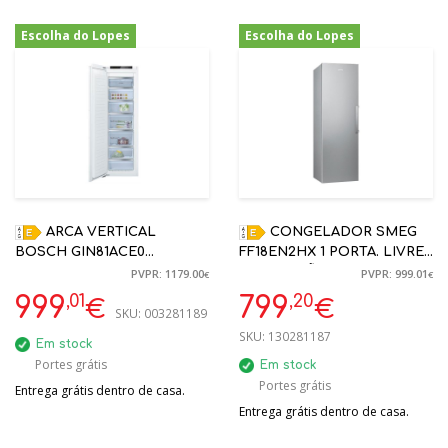
Escolha do Lopes
Escolha do Lopes
-15%
-20%
ARCA VERTICAL
CONGELADOR SMEG
BOSCH GIN81ACE0
FF18EN2HX 1 PORTA. LIVRE
ENCASTRE NO FROST 177,2
INSTALAÇÃO. NO-FROST
PVPR: 1179.00
PVPR: 999.01
€
€
X 55,8 X 54,5 CM
TOTAL. AÇO INOX
,01
,20
999
799
€
€
SKU:
003281189
SKU:
130281187
Em stock
Portes grátis
Em stock
Portes grátis
Entrega grátis dentro de casa.
Entrega grátis dentro de casa.