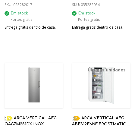
SKU:
023282017
SKU:
035282034
Em stock
Em stock
Portes grátis
Portes grátis
Entrega grátis dentro de casa.
Entrega grátis dentro de casa.
Últimas unidades
ARCA VERTICAL AEG
ARCA VERTICAL AEG
OAG7M281DX INOX
ABE812E6NF FROSTMATIC E
1860X595X650MM NO
1224X556X549 ENCASTRE