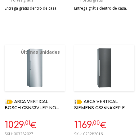
Portes grátis
Portes grátis
Entrega grátis dentro de casa.
Entrega grátis dentro de casa.
Últimas unidades
ARCA VERTICAL
ARCA VERTICAL
BOSCH GSN33VLEP NO
SIEMENS GS36NAXEP E
FROST E 176X60 INOX
242L 186X60 BLACK INOX
NOFROST
,01
,00
1029
1169
€
€
SKU:
003282027
SKU:
023282016