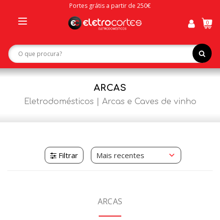
Portes grátis a partir de 250€
0
Toggle
navigation
ARCAS
Eletrodomésticos
Arcas e Caves de vinho
Filtrar
ARCAS