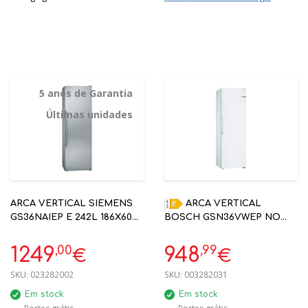
5 anos de Garantia
Últimas unidades
ARCA VERTICAL SIEMENS
ARCA VERTICAL
GS36NAIEP E 242L 186X60
BOSCH GSN36VWEP NO
INOX NOFROST | 5 ANOS
FROST BRANCO
GARANTIA
186X60X65CM 242L E
,00
,99
1249
948
€
€
SKU:
023282002
SKU:
003282031
Em stock
Em stock