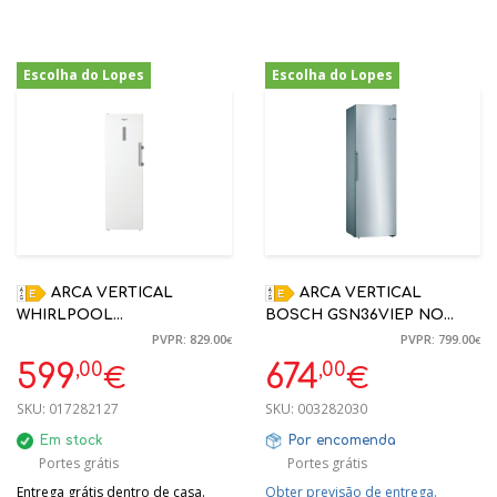
Escolha do Lopes
Escolha do Lopes
-28%
-16%
ARCA VERTICAL
ARCA VERTICAL
WHIRLPOOL
BOSCH GSN36VIEP NO
WHMFF6312W4E E 186X60
FROST INOX 186X60X65CM
PVPR: 829.00
PVPR: 799.00
€
€
BRANCA 286L
,00
,00
599
674
€
€
SKU:
017282127
SKU:
003282030
Em stock
Por encomenda
Portes grátis
Portes grátis
Entrega grátis dentro de casa.
Obter previsão de entrega.