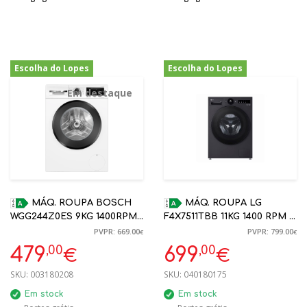
Escolha do Lopes
Escolha do Lopes
-28%
-13%
Em destaque
MÁQ. ROUPA BOSCH
MÁQ. ROUPA LG
WGG244Z0ES 9KG 1400RPM
F4X7511TBB 11KG 1400 RPM A
BRANCO A
PRETO
PVPR: 669.00
PVPR: 799.00
€
€
,00
,00
479
699
€
€
SKU:
003180208
SKU:
040180175
Em stock
Em stock