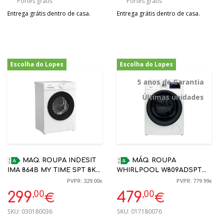
Portes grátis
Portes grátis
Entrega grátis dentro de casa.
Entrega grátis dentro de casa.
Escolha do Lopes
Escolha do Lopes
-9%
-39%
5 anos de Garantia
Últimas unidades
MAQ. ROUPA INDESIT
MÁQ. ROUPA
IMA 864B MY TIME SPT 8KG
WHIRLPOOL W809ADSPT
1400RPM CLASSE A
10KG 1400RPM BRANCO A
PVPR: 329.00
PVPR: 779.99
€
€
AUTO DOSE | 5 ANOS
,00
,00
299
479
€
€
SKU:
030180036
SKU:
017180076