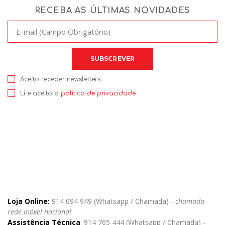
RECEBA AS ÚLTIMAS NOVIDADES
Aceito receber newsletters
Li e aceito a
política de privacidade
Loja Online:
914 094 949 (Whatsapp / Chamada) -
chamada
rede móvel nacional
Assistência Técnica
: 914 765 444 (Whatsapp / Chamada)
-