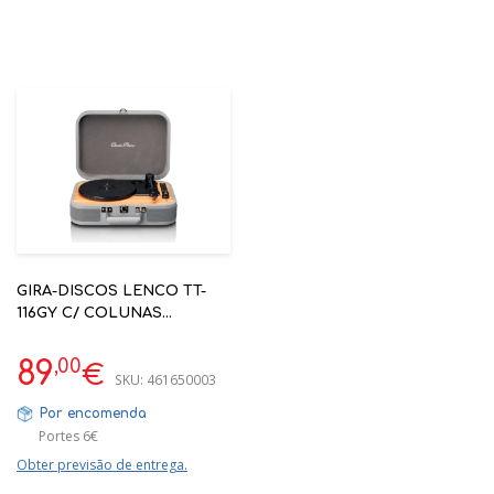
GIRA-DISCOS LENCO TT-
116GY C/ COLUNAS
INCORPORADAS CINZENTO
,00
89
€
SKU:
461650003
Por encomenda
Portes 6€
Obter previsão de entrega.