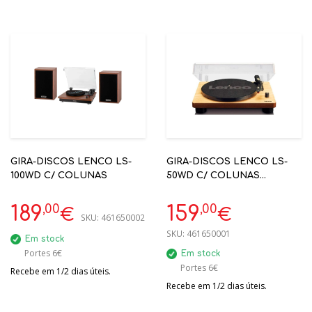
GIRA-DISCOS LENCO LS-
GIRA-DISCOS LENCO LS-
100WD C/ COLUNAS
50WD C/ COLUNAS
INCORPORADAS USB
,00
,00
189
159
€
€
SKU:
461650002
SKU:
461650001
Em stock
Portes 6€
Em stock
Portes 6€
Recebe em 1/2 dias úteis.
Recebe em 1/2 dias úteis.