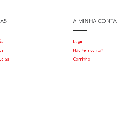
NAS
A MINHA CONTA
ós
Login
os
Não tem conta?
Lojas
Carrinho