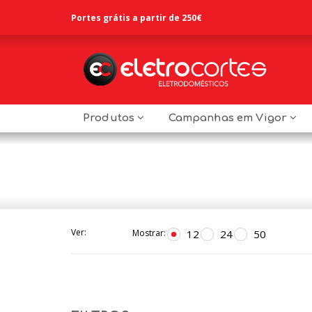
Portes grátis a partir de 250€
Produtos
Campanhas em Vigor
Ver:
12
24
50
Mostrar: