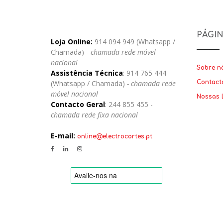
PÁGI
Loja Online:
914 094 949 (Whatsapp /
Chamada) -
chamada rede móvel
nacional
Sobre n
Assistência Técnica
: 914 765 444
(Whatsapp / Chamada)
- chamada rede
Contact
móvel nacional
Nossas 
Contacto Geral
: 244 855 455 -
chamada rede fixa nacional
E-mail:
online@electrocortes.pt