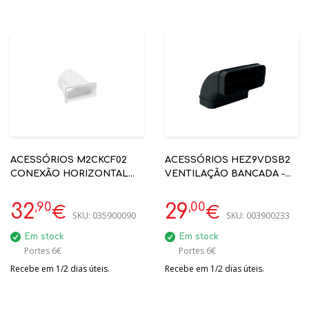
ACESSÓRIOS M2CKCF02
ACESSÓRIOS HEZ9VDSB2
CONEXÃO HORIZONTAL
VENTILAÇÃO BANCADA -
DE RETANGALAR 220X90 P/
CURVA 90º VERTICAL PARA
REDONDO DE150 P/ PLACA
TUBO PLANO
,90
,00
32
29
€
€
SKU:
035900090
SKU:
003900233
COM EXAUSTÃO
Em stock
Em stock
Portes 6€
Portes 6€
Recebe em 1/2 dias úteis.
Recebe em 1/2 dias úteis.