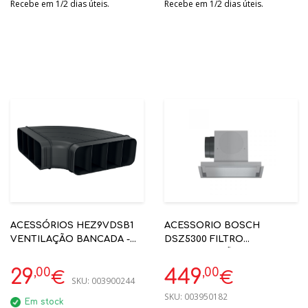
Recebe em 1/2 dias úteis.
Recebe em 1/2 dias úteis.
ACESSÓRIOS HEZ9VDSB1
ACESSORIO BOSCH
VENTILAÇÃO BANCADA -
DSZ5300 FILTRO
CURVA 90º HORIZONTAL
RECIRCULAÇÃO STANDARD
PARA TUBO PLANO
P/EXAUSTOR DID09T951
,00
,00
29
449
€
€
SKU:
003900244
SKU:
003950182
Em stock