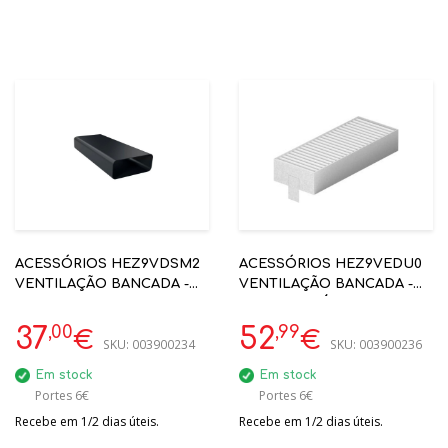
ACESSÓRIOS HEZ9VDSM2
ACESSÓRIOS HEZ9VEDU0
VENTILAÇÃO BANCADA -
VENTILAÇÃO BANCADA -
TUBO PLANO 1000MM
FILTROS ACÚSTICOS
(EXTRAÇÃO)H
,00
,99
37
52
€
€
SKU:
003900234
SKU:
003900236
Em stock
Em stock
Portes 6€
Portes 6€
Recebe em 1/2 dias úteis.
Recebe em 1/2 dias úteis.