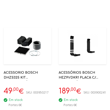
ACESSORIO BOSCH
ACESSÓRIOS BOSCH
DHZ5325 KIT
HEZ9VDKR1 PLACA C/
RECIRCULAÇÃO STANDARD
VENTILAÇÃO ( P/
BANCADAS 60CM)
,00
,00
49
189
€
€
SKU:
003950217
SKU:
003900241
Em stock
Em stock
Portes 6€
Portes 6€