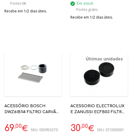
Portes 6€
Em stock
Portes grátis
Recebe em 1/2 dias úteis.
Recebe em 1/2 dias úteis.
Últimas unidades
ACESSÓRIO BOSCH
ACESSORIO ELECTROLUX
DWZ6IB1I4 FILTRO CARVÃO
E ZANUSSI ECFB03 FILTRO
ATIVO STANDART 6-12
DE CARVÃO P/
MESES
RECIRCULAÇÃO
,00
,00
69
30
€
€
SKU:
003950270
SKU:
072900001