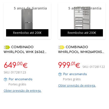
5 anos de Garantia
5 anos de Garantia
Reembolso até 200€
Reembolso até 200€
COMBINADO
COMBINADO
WHIRLPOOL WHK 26362
WHIRLPOOL WHK26493X5E
XP4E INOX 1865X595X663
INOX 192X70X74.5 D NO
CLASSE C
FROST
,00
,01
649
999
€
€
SKU:
017281122
SKU:
017281123
Por encomenda
Portes grátis
Por encomenda
Portes grátis
Obter previsão de entrega.
Obter previsão de entrega.