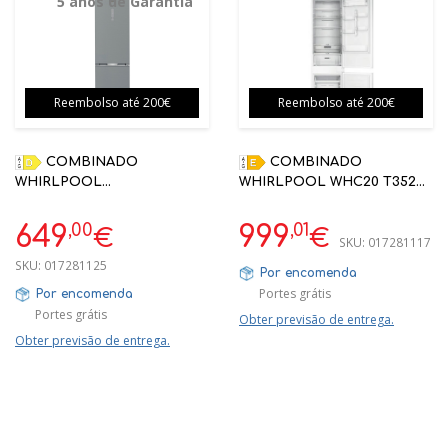
5 anos de Garantia
Reembolso até 200€
Reembolso até 200€
COMBINADO
COMBINADO
WHIRLPOOL
WHIRLPOOL WHC20 T352
WHK26404XP5E
ENCASTRE 193.5X54X54.5
2035X595X663 CLASSE D
NO FROST
,00
,01
649
999
€
€
SKU:
017281117
INOX | 5 ANOS GARANTIA
SKU:
017281125
Por encomenda
Portes grátis
Por encomenda
Portes grátis
Obter previsão de entrega.
Obter previsão de entrega.