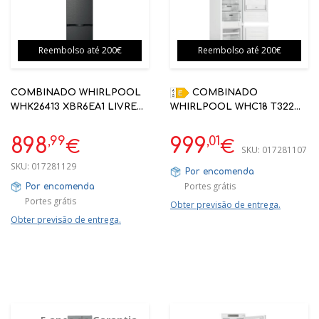
Reembolso até 200€
Reembolso até 200€
COMBINADO WHIRLPOOL
COMBINADO
WHK26413 XBR6EA1 LIVRE
WHIRLPOOL WHC18 T322
204CM 415L NO FROST
NO FROST E ENCASTRE 177
XL54 X54,5
,99
,01
898
999
€
€
SKU:
017281107
SKU:
017281129
Por encomenda
Portes grátis
Por encomenda
Portes grátis
Obter previsão de entrega.
Obter previsão de entrega.