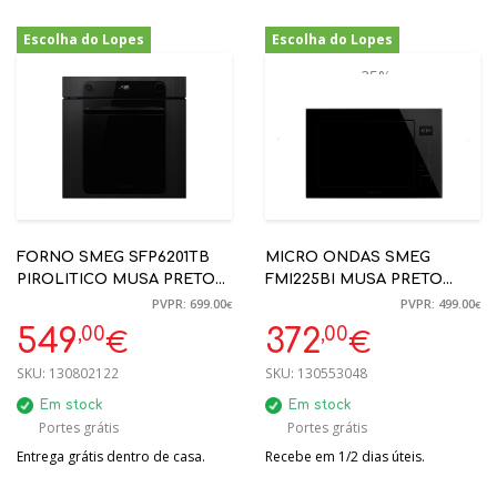
Escolha do Lopes
Escolha do Lopes
-21%
-25%
FORNO SMEG SFP6201TB
MICRO ONDAS SMEG
PIROLITICO MUSA PRETO
FMI225BI MUSA PRETO
60X60CM A+
60X39CM 25L
PVPR: 699.00
PVPR: 499.00
€
€
,00
,00
549
372
€
€
SKU:
130802122
SKU:
130553048
Em stock
Em stock
Portes grátis
Portes grátis
Entrega grátis dentro de casa.
Recebe em 1/2 dias úteis.