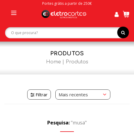
Portes grátis a partir de 250€
0
Toggle
navigation
PRODUTOS
Home
Produtos
Filtrar
Pesquisa:
"musa"