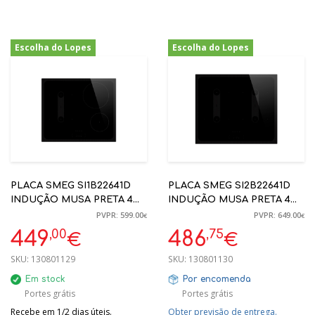
Escolha do Lopes
Escolha do Lopes
-25%
-25%
PLACA SMEG SI1B22641D
PLACA SMEG SI2B22641D
INDUÇÃO MUSA PRETA 4
INDUÇÃO MUSA PRETA 4
ZONAS 60CM
ZONAS 60CM
PVPR: 599.00
PVPR: 649.00
€
€
,00
,75
449
486
€
€
SKU:
130801129
SKU:
130801130
Em stock
Por encomenda
Portes grátis
Portes grátis
Recebe em 1/2 dias úteis.
Obter previsão de entrega.