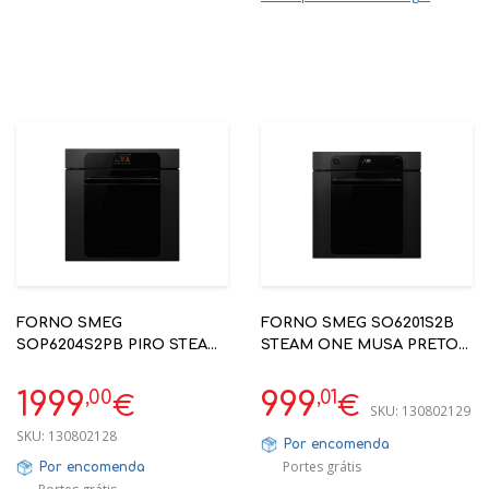
FORNO SMEG
FORNO SMEG SO6201S2B
SOP6204S2PB PIRO STEAM
STEAM ONE MUSA PRETO
MUSA PRETO 60X60CM A+
60X60CM A+
,00
,01
1999
999
€
€
SKU:
130802129
SKU:
130802128
Por encomenda
Portes grátis
Por encomenda