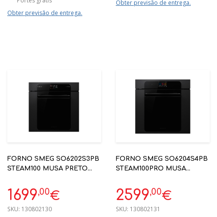
Portes grátis
Obter previsão de entrega.
Obter previsão de entrega.
FORNO SMEG SO6202S3PB
FORNO SMEG SO6204S4PB
STEAM100 MUSA PRETO
STEAM100PRO MUSA
60X60CM A++
PRETO 60X60CM A++
,00
,00
1699
2599
€
€
SKU:
130802130
SKU:
130802131