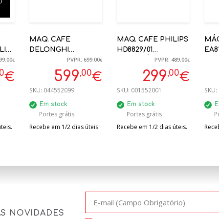
O
MAQ. CAFE
MAQ. CAFE PHILIPS
MÁQ
LIA
DELONGHI
HD8829/01
EA8
99.00
PVPR: 699.00
PVPR: 489.00
ECAM310.80.SB
AUTOMÁTICA C/
AUT
€
€
€
MAGNIFICO EVO
LEITE
RES
00
,00
,00
599
299
€
€
€
NEXT 15BAR INOX -
LEI
SKU:
044552099
SKU:
001552001
SKU:
0132250041
Em stock
Em stock
E
Portes grátis
Portes grátis
P
teis.
Recebe em 1/2 dias úteis.
Recebe em 1/2 dias úteis.
Receb
AS NOVIDADES