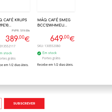
. CAFÉ KRUPS
MÁQ. CAFÉ SMEG
19E10
BCC12WHMEU
PVPR: 519.00
OMÁTICA C/
AUTOMÁTICA
€
ERVATÓRIO
BRANCO MATE
,00
,00
649
389
€
€
TE
ANNI50
SKU:
130552080
013552117
Em stock
m stock
Portes grátis
ortes grátis
Recebe em 1/2 dias úteis.
e em 1/2 dias úteis.