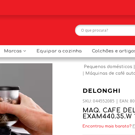
Marcas
Equipar a cozinha
Colchões e artig
Pequenos domésticos
Máquinas de café aut
DELONGHI
SKU: 044552085 | EAN: 80
MAQ. CAFE DE
EXAM440.35.W
Encontrou mais barato?
F