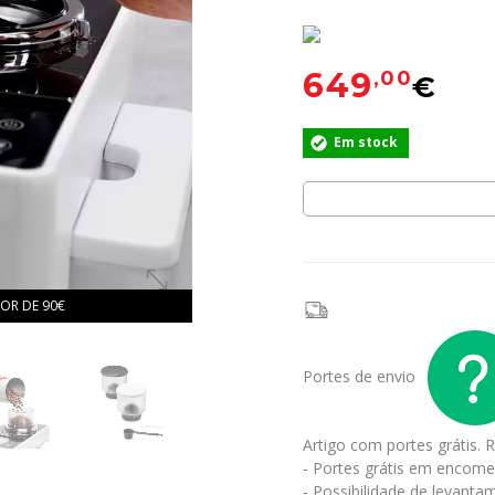
649
,00
€
Em stock
OR DE 90€
Portes de envio
Artigo com portes grátis.
R
- Portes grátis em encome
- Possibilidade de levantam