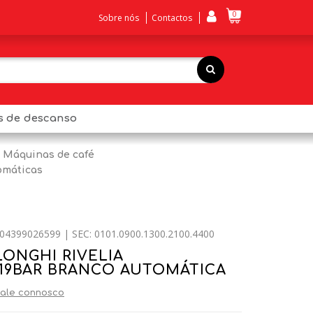
0
Sobre nós
Contactos
os de descanso
Máquinas de café
omáticas
04399026599 | SEC: 0101.0900.1300.2100.4400
LONGHI RIVELIA
 19BAR BRANCO AUTOMÁTICA
ale connosco