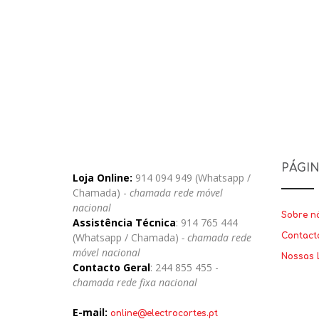
PÁGI
Loja Online:
914 094 949 (Whatsapp /
Chamada) -
chamada rede móvel
nacional
Sobre n
Assistência Técnica
: 914 765 444
(Whatsapp / Chamada)
- chamada rede
Contact
móvel nacional
Nossas 
Contacto Geral
: 244 855 455 -
chamada rede fixa nacional
E-mail:
online@electrocortes.pt