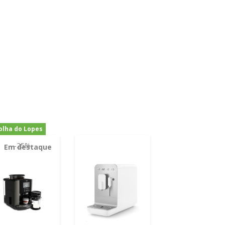
olha do Lopes
-25%
Em destaque