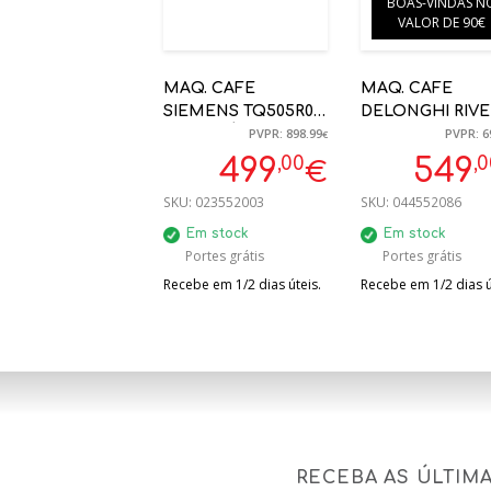
BOAS-VINDAS N
VALOR DE 90€
MAQ. CAFE
MAQ. CAFE
SIEMENS TQ505R09
DELONGHI RIVE
PVPR: 898.99
PVPR: 6
AUTOMÁTICA
EXAM440.35.B
€
MOINHO
19BAR PRETO
,00
,
499
549
€
CERÂMICO, ONE
AUTOMÁTICA
SKU:
023552003
SKU:
044552086
TOUCH
PREPARATION
Em stock
Em stock
Portes grátis
Portes grátis
Recebe em 1/2 dias úteis.
Recebe em 1/2 dias ú
RECEBA AS ÚLTIM