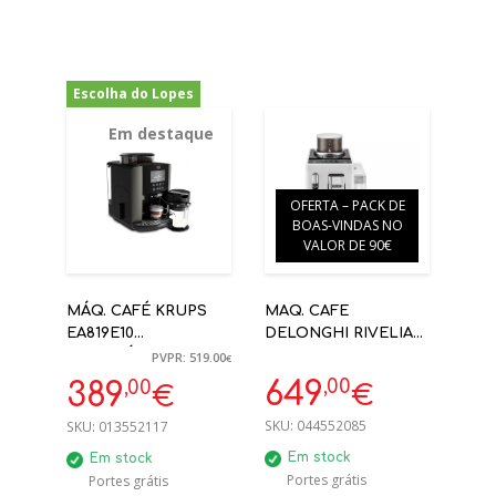
Escolha do Lopes
-25%
Em destaque
OFERTA – PACK DE
BOAS-VINDAS NO
VALOR DE 90€
MÁQ. CAFÉ KRUPS
MAQ. CAFE
EA819E10
DELONGHI RIVELIA
AUTOMÁTICA C/
EXAM440.35.W 19BAR
PVPR: 519.00
€
RESERVATÓRIO
BRANCO
,00
,00
649
389
€
€
LEITE
AUTOMÁTICA
SKU:
044552085
SKU:
013552117
Em stock
Em stock
Portes grátis
Portes grátis