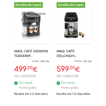
Escolha do Lopes
Escolha do Lopes
-44%
-14%
Em destaque
Últimas
unidades
MAQ. CAFE SIEMENS
MAQ. CAFE
TQ505R09
DELONGHI
AUTOMÁTICA
ECAM310.80.SB
PVPR: 898.99
PVPR: 699.00
€
€
MOINHO CERÂMICO,
MAGNIFICO EVO
,00
,00
499
599
€
€
ONE TOUCH
NEXT 15BAR INOX -
PREPARATION
0132250041
SKU:
023552003
SKU:
044552099
Em stock
Em stock
Portes grátis
Portes grátis
Recebe em 1/2 dias úteis.
Recebe em 1/2 dias úteis.