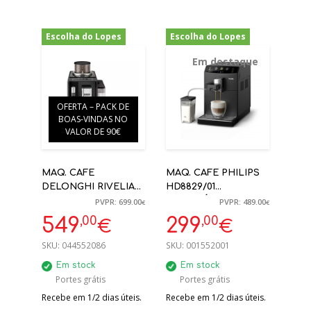
Escolha do Lopes
Escolha do Lopes
-21%
-39%
Em destaque
OFERTA – PACK DE
BOAS-VINDAS NO
VALOR DE 90€
MAQ. CAFE
MAQ. CAFE PHILIPS
DELONGHI RIVELIA
HD8829/01
EXAM440.35.B 19BAR
AUTOMÁTICA C/
PVPR: 699.00
PVPR: 489.00
€
€
PRETO AUTOMÁTICA
LEITE
,00
,00
549
299
€
€
SKU:
044552086
SKU:
001552001
Em stock
Em stock
Portes grátis
Portes grátis
Recebe em 1/2 dias úteis.
Recebe em 1/2 dias úteis.