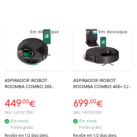
Em destaque
Em destaque
ASPIRADOR IROBOT
ASPIRADOR IROBOT
ROOMBA COMBO 205
ROOMBA COMBO 405+ C/
DUST COMPACTOR-
BASE AUTOWASH -
IRL121040
IRG185040
,00
,00
449
699
€
€
SKU:
161551058
SKU:
161551059
Em stock
Em stock
Portes grátis
Portes grátis
Recebe em 1/2 dias úteis.
Recebe em 1/2 dias úteis.