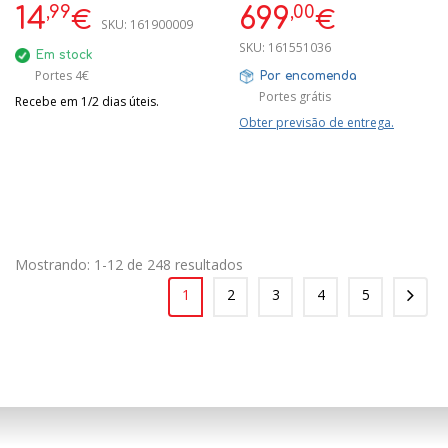
PRECISIONVISION REF:
,99
,00
14
699
€
€
SKU:
161900009
J557840
SKU:
161551036
Em stock
Portes 4€
Por encomenda
Portes grátis
Recebe em 1/2 dias úteis.
Obter previsão de entrega.
Mostrando: 1-12 de 248 resultados
1
2
3
4
5