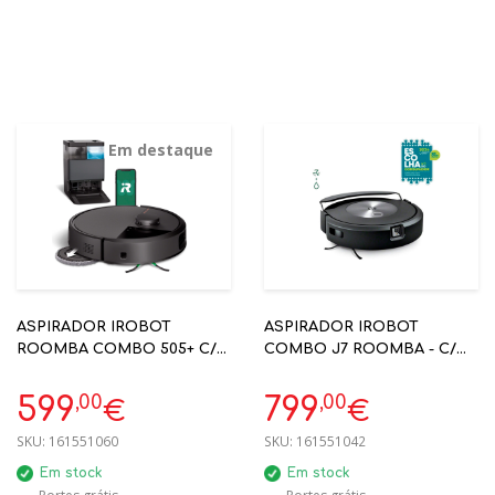
Em destaque
ASPIRADOR IROBOT
ASPIRADOR IROBOT
ROOMBA COMBO 505+ C/
COMBO J7 ROOMBA - C/
BASE AUTOWASH -
MOPA E PRECISIONVISION
IRN185040
REF: C715840
,00
,00
599
799
€
€
SKU:
161551060
SKU:
161551042
Em stock
Em stock