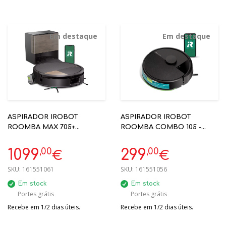
Em destaque
Em destaque
ASPIRADOR IROBOT
ASPIRADOR IROBOT
ROOMBA MAX 705+
ROOMBA COMBO 105 -
COMBO C/ BASE
IRY311040
AUTOWASH - IRX185040
,00
,00
1099
299
€
€
SKU:
161551061
SKU:
161551056
Em stock
Em stock
Portes grátis
Portes grátis
Recebe em 1/2 dias úteis.
Recebe em 1/2 dias úteis.