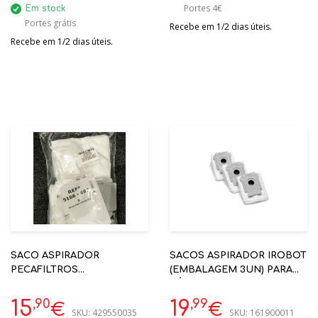
Portes 4€
Em stock
Portes grátis
Recebe em 1/2 dias úteis.
Recebe em 1/2 dias úteis.
SACO ASPIRADOR
SACOS ASPIRADOR IROBOT
PECAFILTROS
(EMBALAGEM 3UN) PARA
5186ASPIRADOR-697 3
SÉRIE I, J, S
SACOS PARA ASPIRADOR
,90
,99
15
19
€
€
SKU:
429550035
SKU:
161900011
IROBOT ROOMBA