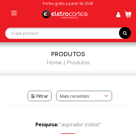
Portes grátis a partir de 250€
0
Toggle
navigation
PRODUTOS
Home
Produtos
Filtrar
Pesquisa:
"aspirador irobot"