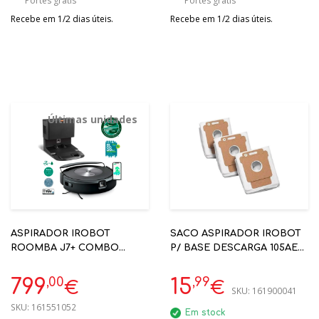
Portes grátis
Portes grátis
Recebe em 1/2 dias úteis.
Recebe em 1/2 dias úteis.
Últimas unidades
ASPIRADOR IROBOT
SACO ASPIRADOR IROBOT
ROOMBA J7+ COMBO
P/ BASE DESCARGA 105AE
ASPIRA + LAVA REF: C755640
405 505 705 3UDS
(IR4849916 )
,00
,99
799
15
€
€
SKU:
161900041
SKU:
161551052
Em stock