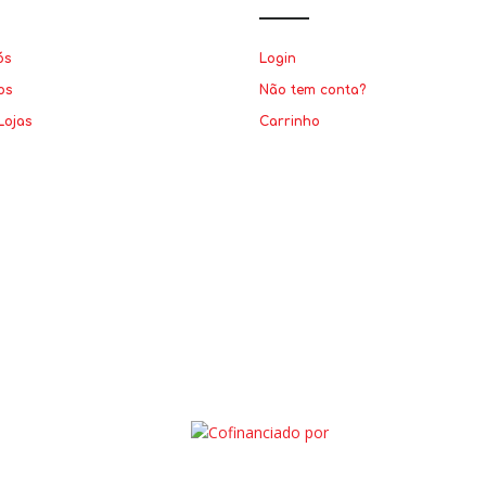
ós
Login
os
Não tem conta?
Lojas
Carrinho