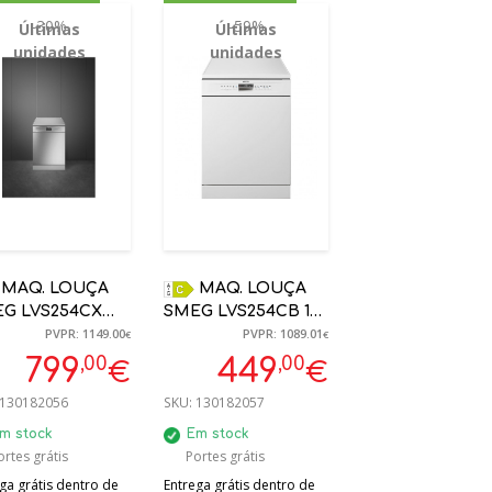
-30%
-59%
Últimas
Últimas
unidades
unidades
OUÇA
MAQ. LOUÇA
G LVS254CX
SMEG LVS254CB 13
PVPR: 1149.00
PVPR: 1089.01
RE, AÇO INOX,
TALHERES BRANCA
€
€
CM
60 CM
,00
,00
799
449
€
€
130182056
SKU:
130182057
m stock
Em stock
ortes grátis
Portes grátis
ga grátis dentro de
Entrega grátis dentro de