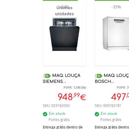
-24%
-35%
Últimas
unidades
MAQ. LOUÇA
MAQ. LOUÇA
SIEMENS
BOSCH
PVPR: 1249.00
PVPR: 7
SN95EX11CE B 9L
SMS4EMW06E
€
HOME CONNECT
BRANCO 14
,99
,
948
497
€
TOTAL ENCASTRE
CONJUNTOS
SKU:
023182030
SKU:
003182181
OPENASSIST
Em stock
Em stock
Portes grátis
Portes grátis
Entrega grátis dentro de
Entrega grátis dentr