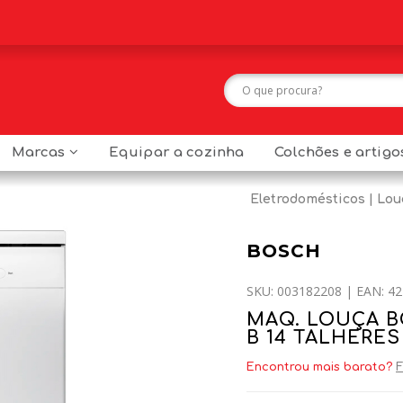
Marcas
Equipar a cozinha
Colchões e artig
Eletrodomésticos
Lou
BOSCH
SKU: 003182208 | EAN: 42
MAQ. LOUÇA 
B 14 TALHERE
Encontrou mais barato?
F