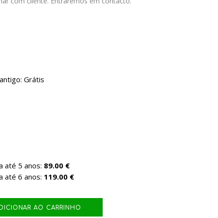
nar com cliente. Entraremos em contacto.
ntigo: Grátis
a até 5 anos:
89.00 €
a até 6 anos:
119.00 €
DICIONAR AO CARRINHO