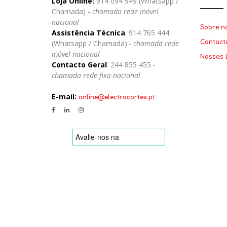
Loja Online:
914 094 949 (Whatsapp /
Chamada) -
chamada rede móvel
nacional
Sobre n
Assistência Técnica
: 914 765 444
(Whatsapp / Chamada)
- chamada rede
Contact
móvel nacional
Nossas 
Contacto Geral
: 244 855 455 -
chamada rede fixa nacional
E-mail:
online@electrocortes.pt