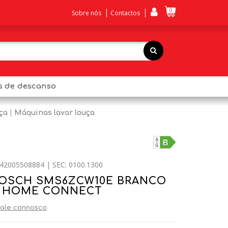
0
Sobre nós
Contactos
os de descanso
ça
Máquinas lavar louça
42005508884 | SEC: 0100.1300
BOSCH SMS6ZCW10E BRANCO
S HOME CONNECT
ale connosco