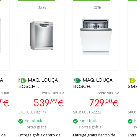
-32%
-20%
MAQ. LOUÇA
MAQ. LOUÇA
MAQ. L
BOSCH
BOSCH
SME
59.00
PVPR: 789.00
PVPR: 908.99
SMS4EKI06E 13
SMV4ECX28E
LIV
€
€
€
TALHERES INOX B
ENCASTRE A 14
60 
01
,99
,00
539
729
€
€
€
HOME CONNECT
TALHERES HOME
SKU:
003182177
SKU:
003182222
SKU:
CONNECT
Em stock
Em stock
E
Portes grátis
Portes grátis
P
o de
Entrega grátis dentro de
Entrega grátis dentro de
Entre