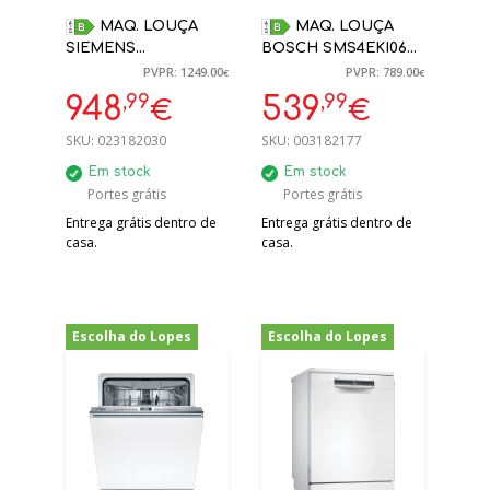
MAQ. LOUÇA
MAQ. LOUÇA
SIEMENS
BOSCH SMS4EKI06E
SN95EX11CE B 9L
13 TALHERES INOX B
PVPR: 1249.00
PVPR: 789.00
€
€
HOME CONNECT
HOME CONNECT
,99
,99
948
539
€
€
TOTAL ENCASTRE
OPENASSIST
SKU:
023182030
SKU:
003182177
Em stock
Em stock
Portes grátis
Portes grátis
Entrega grátis dentro de
Entrega grátis dentro de
casa.
casa.
Escolha do Lopes
Escolha do Lopes
-20%
-35%