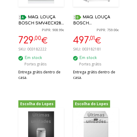
MAQ. LOUÇA
MAQ. LOUÇA
BOSCH SMV4ECX28E
BOSCH
ENCASTRE A 14
SMS4EMW06E
PVPR: 908.99
PVPR: 759.00
€
€
TALHERES HOME
BRANCO 14
,00
,01
729
497
€
€
CONNECT
CONJUNTOS
SKU:
003182222
SKU:
003182181
Em stock
Em stock
Portes grátis
Portes grátis
Entrega grátis dentro de
Entrega grátis dentro de
casa.
casa.
Escolha do Lopes
Escolha do Lopes
-30%
-59%
Últimas
Últimas
unidades
unidades