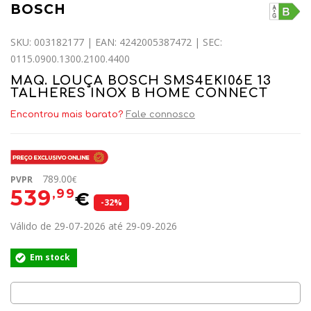
BOSCH
SKU: 003182177 | EAN: 4242005387472 | SEC:
0115.0900.1300.2100.4400
MAQ. LOUÇA BOSCH SMS4EKI06E 13
TALHERES INOX B HOME CONNECT
Encontrou mais barato?
Fale connosco
789.00
PVPR
€
539
,99
€
-32%
Válido de 29-07-2026 até 29-09-2026
Em stock