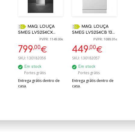
MAQ. LOUÇA
MAQ. LOUÇA
SMEG LVS254CX
SMEG LVS254CB 13
LIVRE, AÇO INOX, 60
TALHERES BRANCA
PVPR: 1149.00
PVPR: 1089.01
€
€
CM
60 CM
,00
,00
799
449
€
€
SKU:
130182056
SKU:
130182057
Em stock
Em stock
Portes grátis
Portes grátis
Entrega grátis dentro de
Entrega grátis dentro de
casa.
casa.