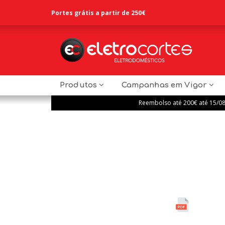
Portes grátis a partir de 250€
Produtos
Campanhas em Vigor
Reembolso até 200€ até 15/0