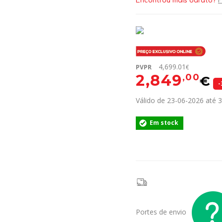
Encontrou mais barato?
F
4,699.01
PVPR
€
2,849
,00
€
-
Válido de 23-06-2026 até 
Em stock
Portes de envio