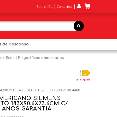
0
Sobre nós
Contactos
os de descanso
oríficos
Frigoríficos americanos
ver etiqueta
42003915349 | SEC: 0102.0900.1300.2100.4400
AMERICANO SIEMENS
TO 183X90.6X73.6CM C/
5 ANOS GARANTIA