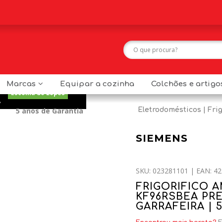
Marcas
Equipar a cozinha
Colchões e artig
Escolha do Lopes
8
5 anos de Garantia
Eletrodomésticos
Frig
SIEMENS
SKU: 023281101 | EAN: 42
FRIGORIFICO 
KF96RSBEA PRE
GARRAFEIRA | 