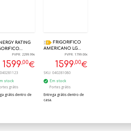
FRIGORIFICO
AMERICANO LG
GORIFICO
PVPR: 2299.99
PVPR: 1799.00
GSXV91MBAE
RICANO LG
€
€
AMERICANO 635L E
E91EVAC PRETO
,00
,00
1599
1599
€
€
913*1790*735 MM.
FROST 628L WIFI
040281123
SKU:
040281080
METAL SORBET
X92.5X73.5CM
m stock
Em stock
ortes grátis
Portes grátis
ga grátis dentro de
Entrega grátis dentro de
casa.