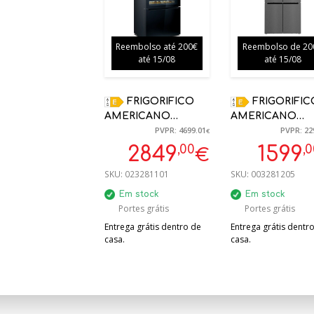
Reembolso até 200€
Reembolso de 20
até 15/08
até 15/08
FRIGORIFICO
FRIGORIFICO
AMERICANO
AMERICANO
PVPR: 4699.01
PVPR: 22
SIEMENS
BOSCH KFI96A
€
KF96RSBEA PRETO
574 L BLACKIN
,00
,
2849
1599
€
183X90.6X73.6CM C/
183 X 90,5 X 73.1
SKU:
023281101
SKU:
003281205
GARRAFEIRA | 5
ANOS GARANTIA
Em stock
Em stock
Portes grátis
Portes grátis
Entrega grátis dentro de
Entrega grátis dentr
casa.
casa.