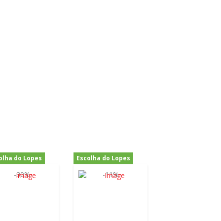
olha do Lopes
Escolha do Lopes
-30%
-11%