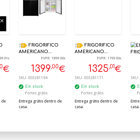
0€
FRIGORIFICO
FRIGORIFICO
AMERICANO
AMERICANO
FRI
99.01
PVPR: 1899.00
PVPR: 1799.00
XEA
BOSCH
BOSCH KFN96VPEA
AME
€
€
€
OX E
KMC85LBEA 547L
INOX NO FROST
GSL
00
,00
,01
1399
1325
€
€
€
 CM
VIDRO PRETO NO
AMERICANO 4
NO 
SKU:
003281194
SKU:
003281171
SKU:
FROST
PORTAS
179
189.5X85X66.8CM
1830X910X731MM
Em stock
Em stock
E
Portes grátis
Portes grátis
P
o de
Entrega grátis dentro de
Entrega grátis dentro de
Entre
casa.
casa.
casa.