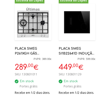
Escolha do Lopes
Escolha do Lopes
-26%
-25%
Últimas
unidades
PLACA SMEG
PLACA SMEG
P261XGH GÁS
SI1B22641D INDUÇÃO
GRELHAS FERRO
MUSA PRETA 4
PVPR: 389.00
PVPR: 599.00
€
€
FUNDIDO 60CM
ZONAS 60CM
,00
,00
289
449
€
€
INOX SÉRIE
SELEZIONE
SKU:
130801011
SKU:
130801129
Em stock
Em stock
Portes grátis
Portes grátis
Recebe em 1/2 dias úteis.
Recebe em 1/2 dias úteis.