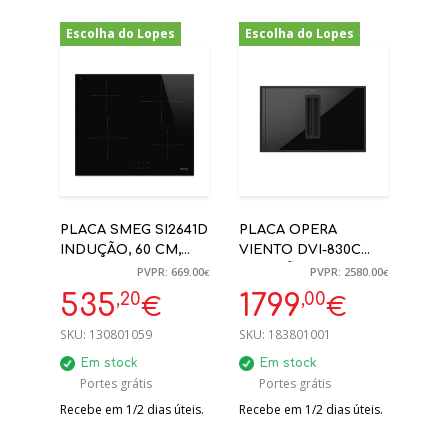
Escolha do Lopes
Escolha do Lopes
-20%
-30%
PLACA SMEG SI2641D
PLACA OPERA
INDUÇÃO, 60 CM,
VIENTO DVI-830C
PRETA, BORDOS
INDUÇÃO 83CM C/
PVPR: 669.00
PVPR: 2580.00
€
€
RETOS
EXAUSTÃO E
,20
,00
535
1799
€
€
RECIRCULAÇÃO A+
SKU:
130801059
SKU:
183801001
Em stock
Em stock
Portes grátis
Portes grátis
Recebe em 1/2 dias úteis.
Recebe em 1/2 dias úteis.