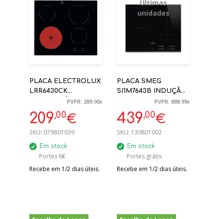
-28%
-51%
Últimas
unidades
PLACA ELECTROLUX
PLACA SMEG
LRR6430CK
SI1M7643B INDUÇÃO
VITROCERÂMICA
MULTIZONA FRENTE
PVPR: 289.00
PVPR: 888.99
€
€
60CM
BISELADA, PRETA,
,00
,00
209
439
€
€
60CM
SKU:
079801039
SKU:
130801002
Em stock
Em stock
Portes 6€
Portes grátis
Recebe em 1/2 dias úteis.
Recebe em 1/2 dias úteis.