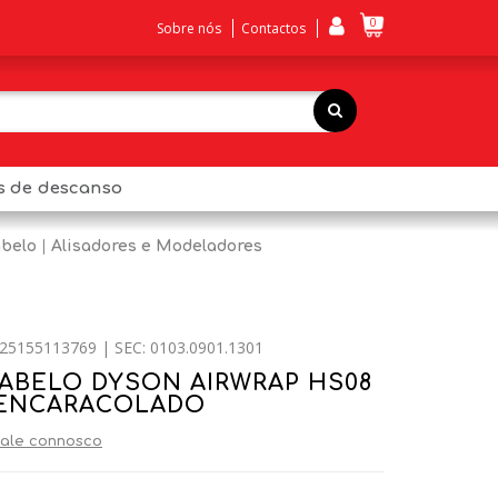
0
Sobre nós
Contactos
os de descanso
belo
Alisadores e Modeladores
25155113769 | SEC: 0103.0901.1301
ABELO DYSON AIRWRAP HS08
 ENCARACOLADO
ale connosco