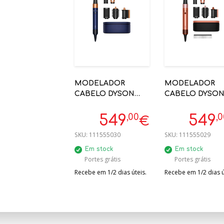
MODELADOR
MODELADOR
CABELO DYSON
CABELO DYSO
AIRWRAP HS08 LISO
AIRWRAP LISO +
+ ONDULADO
ONDULADO
,00
,
549
549
€
PRUSSIA / COBRE -
AMBER SILK
SKU:
111555030
SKU:
111555029
107163-01
Em stock
Em stock
Portes grátis
Portes grátis
Recebe em 1/2 dias úteis.
Recebe em 1/2 dias ú