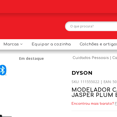
Marcas
Equipar a cozinha
Colchões e artig
Em destaque
Cuidados Pessoais
Ca
DYSON
SKU: 111555022 | EAN: 50
MODELADOR C
JASPER PLUM
Encontrou mais barato?
F