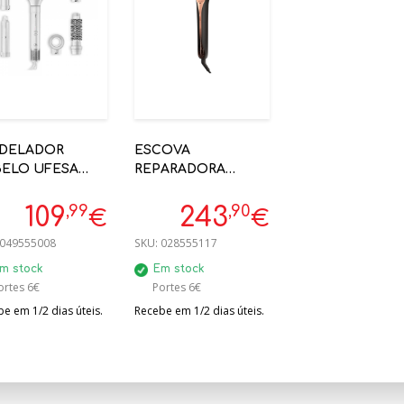
DELADOR
ESCOVA
ELO UFESA
REPARADORA
O
CABELO ROWENTA
M ESSENSE
CF9940F0 HAIR
,99
,90
109
243
€
€
000RPM SISTEMA
THERAPIST
049555008
SKU:
028555117
ANDA
ULTIMATE
EXPERIENCE
m stock
Em stock
ortes 6€
Portes 6€
e em 1/2 dias úteis.
Recebe em 1/2 dias úteis.