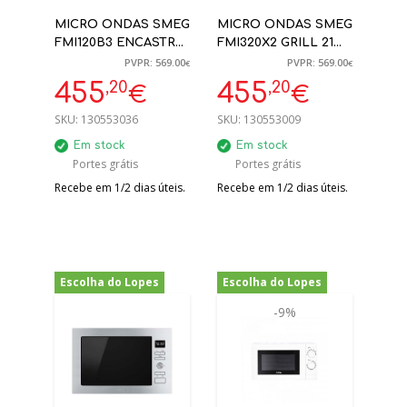
MICRO ONDAS SMEG
MICRO ONDAS SMEG
FMI120B3 ENCASTRE
FMI320X2 GRILL 21
20L GRILL PRETO
LITROS INOX/VIDRO
PVPR: 569.00
PVPR: 569.00
€
€
ENCASTRE
,20
,20
455
455
€
€
SKU:
130553036
SKU:
130553009
Em stock
Em stock
Portes grátis
Portes grátis
Recebe em 1/2 dias úteis.
Recebe em 1/2 dias úteis.
Escolha do Lopes
Escolha do Lopes
-20%
-9%