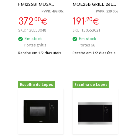
FMI225BI MUSA
MOE25B GRILL 26L
PRETO 60X39CM 25L
LIVRE INSTALAÇÃO
PVPR: 499.00
PVPR: 239.00
€
€
PRETO
,00
,20
372
191
€
€
SKU:
130553048
SKU:
130553021
Em stock
Em stock
Portes grátis
Portes 6€
Recebe em 1/2 dias úteis.
Recebe em 1/2 dias úteis.
Escolha do Lopes
Escolha do Lopes
-20%
-20%