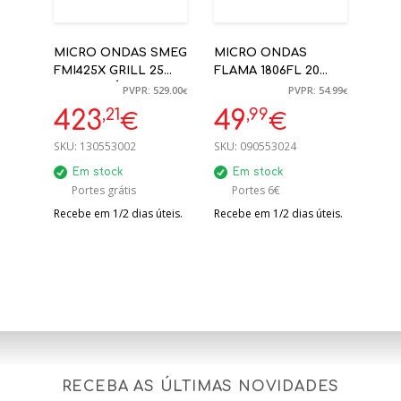
MICRO ONDAS SMEG
MICRO ONDAS
FMI425X GRILL 25
FLAMA 1806FL 20
LITROS SÉRIE
LITROS 700W S/
PVPR: 529.00
PVPR: 54.99
€
€
SELEZIONE INOX
GRILL BRANCO
,21
,99
423
49
€
€
ENCASTRE
SKU:
130553002
SKU:
090553024
Em stock
Em stock
Portes grátis
Portes 6€
Recebe em 1/2 dias úteis.
Recebe em 1/2 dias úteis.
RECEBA AS ÚLTIMAS NOVIDADES