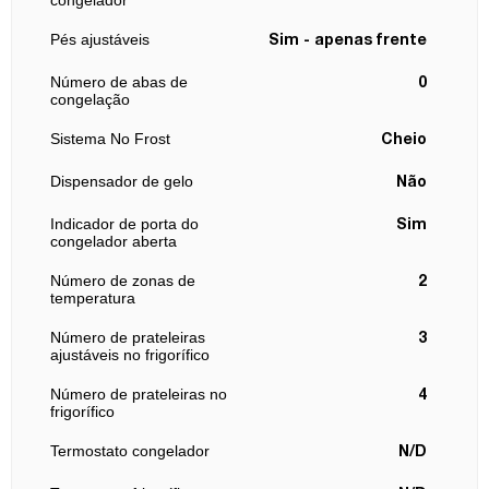
congelador
Pés ajustáveis
Sim - apenas frente
Número de abas de
0
congelação
Sistema No Frost
Cheio
Dispensador de gelo
Não
Indicador de porta do
Sim
congelador aberta
Número de zonas de
2
temperatura
Número de prateleiras
3
ajustáveis no frigorífico
Número de prateleiras no
4
frigorífico
Termostato congelador
N/D