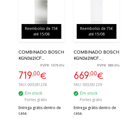
-33%
-32%
Reembolso de 75€
Reembolso de 75€
até 15/08
até 15/08
COMBINADO BOSCH
COMBINADO BOSCH
KGN362ICF
KGN362WCF
186X60X66,5CM 321L
186X60X66,5CM 321L
PVPR: 1079.01
PVPR: 989.01
€
€
NO FROST INOX C
NO FROST BRANCO
,00
,00
719
669
€
€
C
SKU:
003281228
SKU:
003281229
Em stock
Em stock
Portes grátis
Portes grátis
Entrega grátis dentro de
Entrega grátis dentro de
casa.
casa.