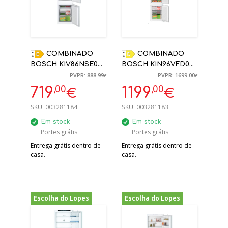
COMBINADO
COMBINADO
BOSCH KIV86NSE0
BOSCH KIN96VFD0
ENCASTRE LOW
ENCASTRE NO
PVPR: 888.99
PVPR: 1699.00
€
€
FROST
FROST
,00
,00
719
1199
€
€
177,2X54,1X54,8CM
193,5X55,8X54,8CM
SKU:
003281184
SKU:
003281183
Em stock
Em stock
Portes grátis
Portes grátis
Entrega grátis dentro de
Entrega grátis dentro de
casa.
casa.
Escolha do Lopes
Escolha do Lopes
-28%
-22%