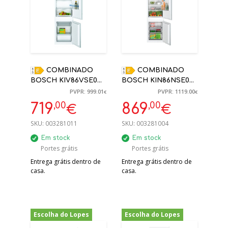
COMBINADO
COMBINADO
BOSCH KIV86VSE0
BOSCH KIN86NSE0
LOW FROST (E)
177.2X54.1X54.8 PORTA
PVPR: 999.01
PVPR: 1119.00
€
€
ENCASTRE 177,5
DESLIZANTE
,00
,00
719
869
€
€
X54,1X54,8 CM
ENCASTRE NOFROST
NO CONGELADOR
SKU:
003281011
SKU:
003281004
Em stock
Em stock
Portes grátis
Portes grátis
Entrega grátis dentro de
Entrega grátis dentro de
casa.
casa.
Escolha do Lopes
Escolha do Lopes