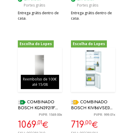
Portes grátis
Portes grátis
Entrega grátis dentro de
Entrega grátis dentro de
casa.
casa.
Escolha do Lopes
Escolha do Lopes
-32%
-28%
Reembolso de 100€
até 15/08
COMBINADO
COMBINADO
BOSCH KGN392I1F
BOSCH KIV86VSE0
NOFROST 204 X 60 X
LOW FROST (E)
PVPR: 1569.00
PVPR: 999.01
€
€
66,5CM 363 L
ENCASTRE 177,5
,01
,00
1069
719
€
€
X54,1X54,8 CM