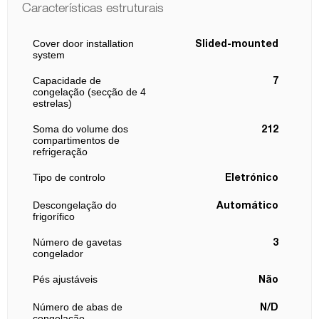
Características estruturais
Cover door installation
Slided-mounted
system
Capacidade de
7
congelação (secção de 4
estrelas)
Soma do volume dos
212
compartimentos de
refrigeração
Tipo de controlo
Eletrónico
Descongelação do
Automático
frigorífico
Número de gavetas
3
congelador
Pés ajustáveis
Não
Número de abas de
N/D
congelação