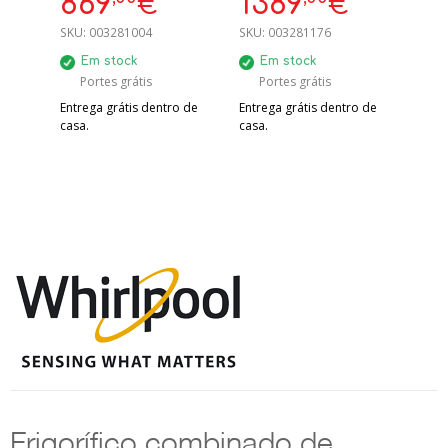
869
1389
€
€
ENCASTRE NOFROST
203X70X66.7CM
NO CONGELADOR
SKU:
003281004
SKU:
003281176
Em stock
Em stock
Portes grátis
Portes grátis
Entrega grátis dentro de
Entrega grátis dentro de
casa.
casa.
Frigorífico combinado de