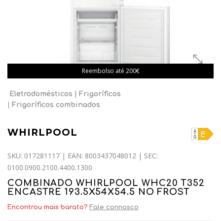
Reembolso até 200€
Eletrodomésticos
Frigoríficos
Frigoríficos combinados
WHIRLPOOL
SKU: 017281117 | EAN: 8003437048012 | SEC:
0100.0900.2100.4400.1300
COMBINADO WHIRLPOOL WHC20 T352
ENCASTRE 193.5X54X54.5 NO FROST
Encontrou mais barato?
Fale connosco