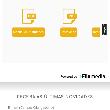
Manual de Instruções
Instalação
Informação
RECEBA AS ÚLTIMAS NOVIDADES