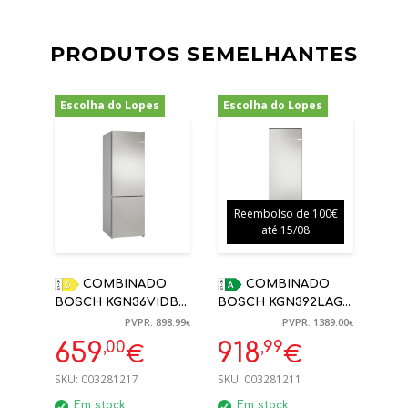
PRODUTOS SEMELHANTES
Escolha do Lopes
Escolha do Lopes
-27%
-34%
Reembolso de 100€
até 15/08
COMBINADO
COMBINADO
BOSCH KGN36VIDB
BOSCH KGN392LAG
INOX NO FROST
NOFROST 363 L
PVPR: 898.99
PVPR: 1389.00
€
€
1860X600X660MM D
203X60X66,5CM A
,00
,99
659
918
€
€
INOX
SKU:
003281217
SKU:
003281211
Em stock
Em stock