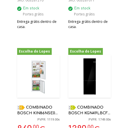
SKU:
003281210
SKU:
003281011
Em stock
Em stock
Portes grátis
Portes grátis
Entrega grátis dentro de
Entrega grátis dentro de
casa.
casa.
Escolha do Lopes
Escolha do Lopes
-22%
-21%
COMBINADO
COMBINADO
BOSCH KIN86NSE0
BOSCH KGN49LBCF
177.2X54.1X54.8 PORTA
440L NO FROST
PVPR: 1119.00
PVPR: 1749.00
€
€
DESLIZANTE
PRETO C
,00
,00