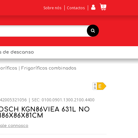
0
Sobre nós
Contactos
os de descanso
oríficos
Frigoríficos combinados
42005321056 | SEC: 0100.0901.1300.2100.4400
SCH KGN86VIEA 631L NO
186X86X81CM
ale connosco