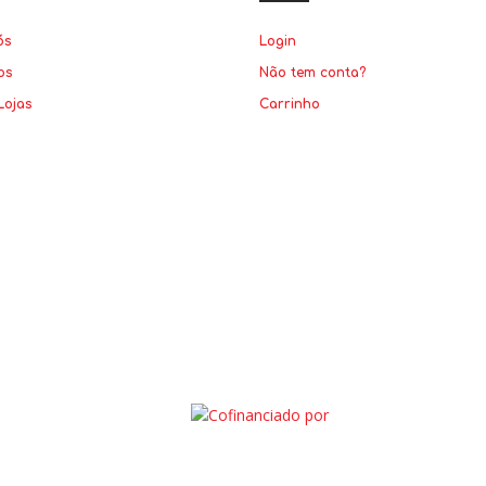
ós
Login
os
Não tem conta?
Lojas
Carrinho