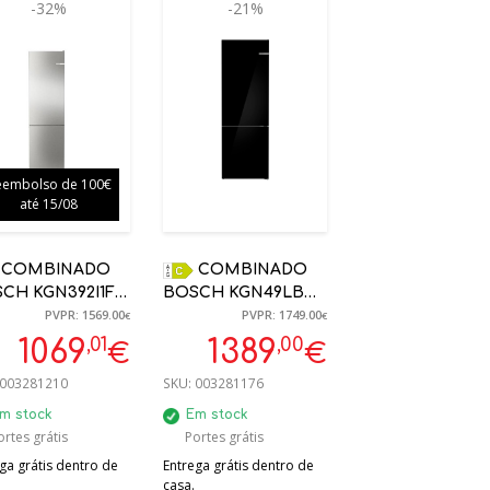
-32%
-21%
eembolso de 100€
até 15/08
NADO
COMBINADO
CH KGN392I1F
BOSCH KGN49LBCF
PVPR: 1569.00
PVPR: 1749.00
T 204 X 60
440L NO FROST
€
€
6,5CM 363 L
PRETO C
,01
,00
1069
1389
€
€
203X70X66.7CM
003281210
SKU:
003281176
m stock
Em stock
ortes grátis
Portes grátis
ga grátis dentro de
Entrega grátis dentro de
casa.