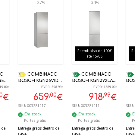
-27%
-34%
Reembolso de 100€
R
até 15/08
COMBINADO
COMBINADO
COMBI
SE0
BOSCH KGN36VIDB
BOSCH KGN392LAG
BOS
19.00
PVPR: 898.99
PVPR: 1389.00
INOX NO FROST
NOFROST 363 L
NOFROS
€
€
€
ANTE
1860X600X660MM D
203X60X66,5CM A
X 6
00
,00
,99
659
918
€
€
€
INOX
SKU:
003281217
SKU:
003281211
SKU:
Em stock
Em stock
E
Portes grátis
Portes grátis
P
o de
Entrega grátis dentro de
Entrega grátis dentro de
Entre
casa.
casa.
casa.