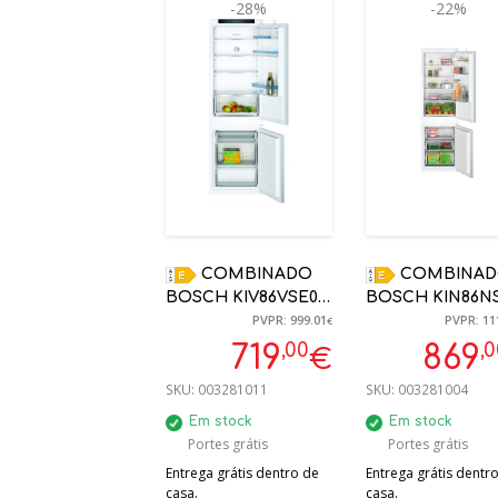
-28%
-22%
COMBINADO
COMBINADO
BOSCH KIV86VSE0
BOSCH KIN86N
PVPR: 999.01
PVPR: 11
LOW FROST (E)
177.2X54.1X54.8
€
ENCASTRE 177,5
PORTA DESLIZ
,00
,
719
869
€
X54,1X54,8 CM
ENCASTRE
SKU:
003281011
SKU:
003281004
NOFROST NO
CONGELADOR
Em stock
Em stock
Portes grátis
Portes grátis
Entrega grátis dentro de
Entrega grátis dentr
casa.
casa.