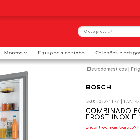
Marcas
Equipar a cozinha
Colchões e artig
Eletrodomésticos
Frig
BOSCH
SKU: 003281177 | EAN: 42
COMBINADO BO
FROST INOX E 
Encontrou mais barato?
F