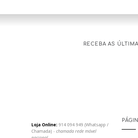
RECEBA AS ÚLTIM
PÁGI
Loja Online:
914 094 949 (Whatsapp /
Chamada) -
chamada rede móvel
nacional