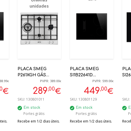
unidades
PLACA SMEG
PLACA SMEG
PLA
P261XGH GÁS
SI1B22641D
SI2
88.99
PVPR: 389.00
PVPR: 599.00
GRELHAS FERRO
INDUÇÃO MUSA
60 
€
€
€
FUNDIDO 60CM
PRETA 4 ZONAS
BOR
00
,00
,00
289
449
€
€
€
DA,
INOX SÉRIE
60CM
SKU:
130801011
SKU:
130801129
SKU:
SELEZIONE
Em stock
Em stock
E
Portes grátis
Portes grátis
P
teis.
Recebe em 1/2 dias úteis.
Recebe em 1/2 dias úteis.
Receb