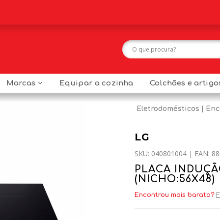
Marcas
Equipar a cozinha
Colchões e artig
Eletrodomésticos
Enc
LG
SKU: 040801004 | EAN: 88
PLACA INDUÇÃO
(NICHO:56X48)
Encontrou mais barato?
F