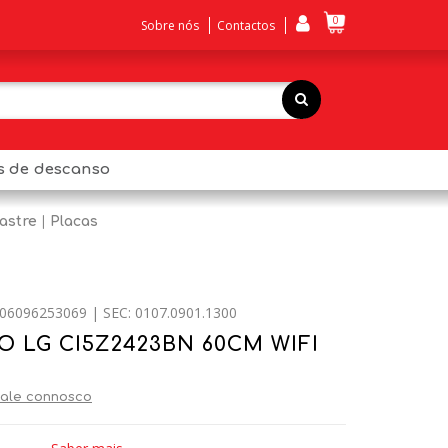
0
Sobre nós
Contactos
os de descanso
astre
Placas
06096253069 | SEC: 0107.0901.1300
 LG CI5Z2423BN 60CM WIFI
ale connosco