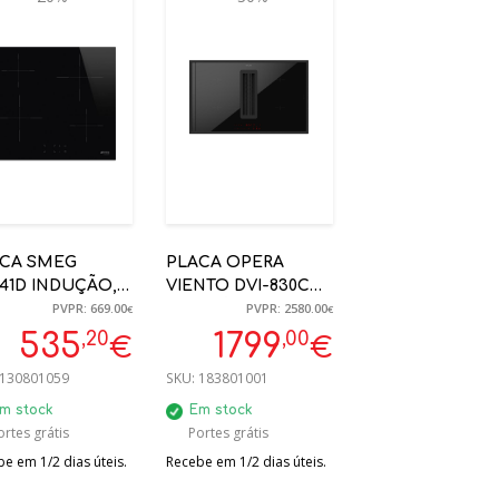
CA SMEG
PLACA OPERA
641D INDUÇÃO,
VIENTO DVI-830C
PVPR: 669.00
PVPR: 2580.00
CM, PRETA,
INDUÇÃO 83CM C/
€
€
DOS RETOS
EXAUSTÃO E
,20
,00
535
1799
€
€
RECIRCULAÇÃO A+
130801059
SKU:
183801001
m stock
Em stock
ortes grátis
Portes grátis
e em 1/2 dias úteis.
Recebe em 1/2 dias úteis.