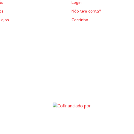
ós
Login
os
Não tem conta?
Lojas
Carrinho