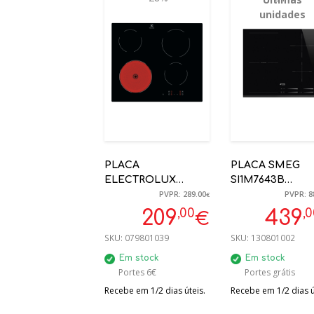
unidades
PLACA
PLACA SMEG
ELECTROLUX
SI1M7643B
PVPR: 289.00
PVPR: 8
LRR6430CK
INDUÇÃO
€
VITROCERÂMICA
MULTIZONA
,00
,
209
439
€
60CM
FRENTE BISELA
SKU:
079801039
SKU:
130801002
PRETA, 60CM
Em stock
Em stock
Portes 6€
Portes grátis
Recebe em 1/2 dias úteis.
Recebe em 1/2 dias ú