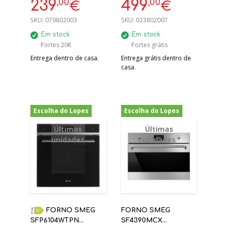
,00
,00
239
499
€
€
AQUA CLEAN COM
HIDROLITICO A+ | 5
ESMALTE
ANOS GARANTIA
SKU:
079802003
SKU:
023802007
Em stock
Em stock
Portes 20€
Portes grátis
Entrega dentro de casa.
Entrega grátis dentro de
casa.
Escolha do Lopes
Escolha do Lopes
-54%
-46%
Últimas
Últimas
unidades
unidades
FORNO SMEG
FORNO SMEG
SFP6104WTPN
SF4390MCX