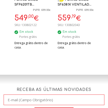
SFP6201TB
SF6381X VENTILADO,
PIROLITICO MUSA
CLASSICA, 60 CM,
PVPR: 699.00
PVPR: 699.00
€
€
PRETO 60X60CM A+
AÇO INOX
,00
,19
549
559
€
€
SKU:
130802122
SKU:
130802043
Em stock
Em stock
Portes grátis
Portes grátis
Entrega grátis dentro de
Entrega grátis dentro de
casa.
casa.
RECEBA AS ÚLTIMAS NOVIDADES