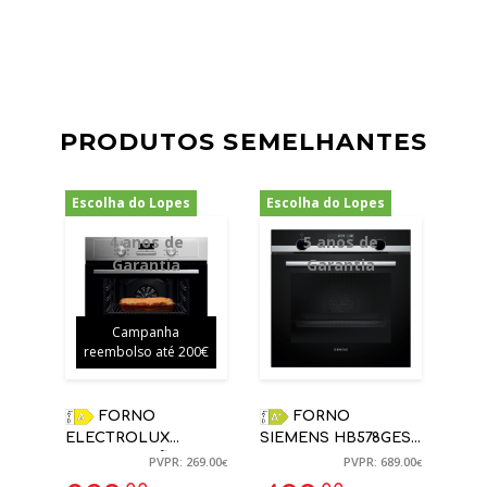
PRODUTOS SEMELHANTES
Escolha do Lopes
Escolha do Lopes
-11%
-28%
4 anos de
5 anos de
Garantia
Garantia
Campanha
reembolso até 200€
FORNO
FORNO
ELECTROLUX
SIEMENS HB578GES3
MULTIFUNÇÕES
VIDRO PRETO
PVPR: 269.00
PVPR: 689.00
€
€
EOH3H00BX 65L
PIROLITICO +