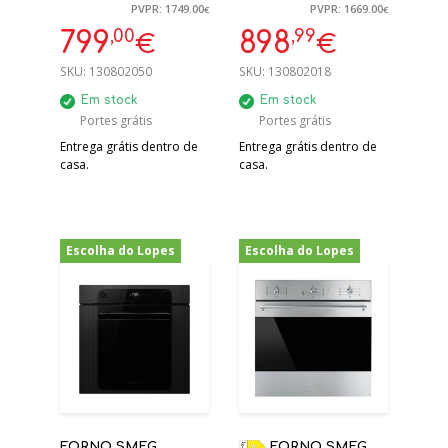
TERMOVENTILADO,
COMBINADO MICRO
PVPR: 1749.00
PVPR: 1669.00
€
€
PIROLÍTICO, LINEA,
ONDAS, LINHA
,00
,99
799
898
€
€
60 CM, VIDRO PRETO
CLÁSSICA, INOX
45CM
SKU:
130802050
SKU:
130802018
Em stock
Em stock
Portes grátis
Portes grátis
Entrega grátis dentro de
Entrega grátis dentro de
casa.
casa.
Escolha do Lopes
Escolha do Lopes
-21%
-20%
FORNO SMEG
FORNO SMEG