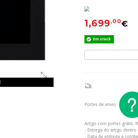
1,699
,00
€
Em stock
€
Portes de envio
Artigo com portes grátis.
R
- Entrega do artigo dentro
- Data de entrega a combi