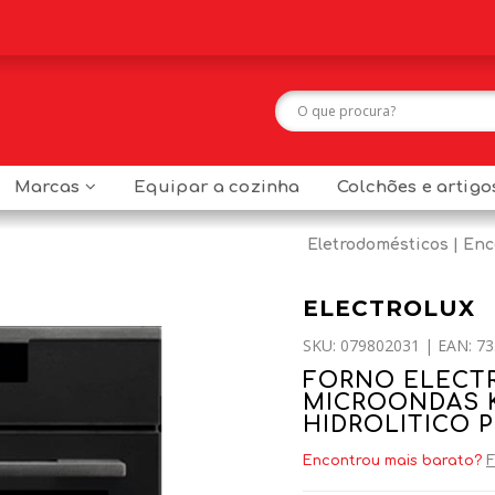
Marcas
Equipar a cozinha
Colchões e artig
Eletrodomésticos
Enc
ELECTROLUX
SKU: 079802031 | EAN: 73
FORNO ELECT
MICROONDAS 
HIDROLITICO 
Encontrou mais barato?
F