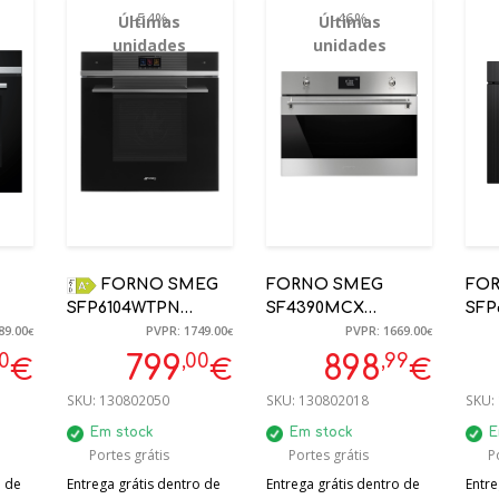
-54%
-46%
Últimas
Últimas
unidades
unidades
FORNO SMEG
FORNO SMEG
FO
SFP6104WTPN
SF4390MCX
SFP
89.00
PVPR: 1749.00
PVPR: 1669.00
RO
TERMOVENTILADO,
COMBINADO
PIR
€
€
€
PIROLÍTICO, LINEA,
MICRO ONDAS,
PRE
00
,00
,99
799
898
€
€
€
A+ |
60 CM, VIDRO
LINHA CLÁSSICA,
SKU:
130802050
SKU:
130802018
SKU:
IA
PRETO
INOX 45CM
Em stock
Em stock
E
Portes grátis
Portes grátis
P
o de
Entrega grátis dentro de
Entrega grátis dentro de
Entre