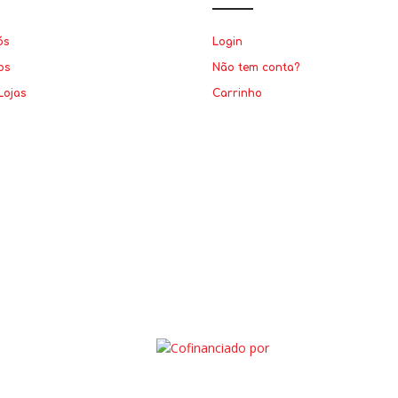
ós
Login
os
Não tem conta?
Lojas
Carrinho