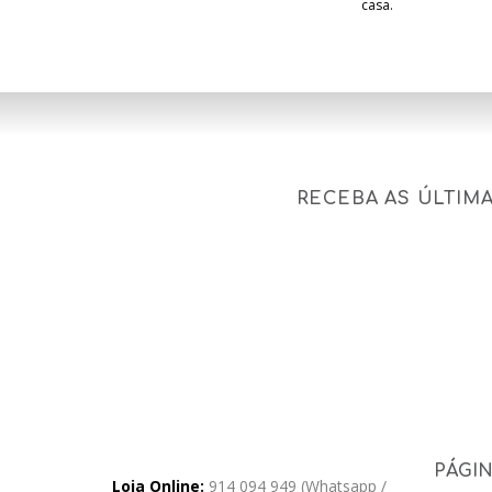
casa.
RECEBA AS ÚLTIM
PÁGI
Loja Online:
914 094 949 (Whatsapp /