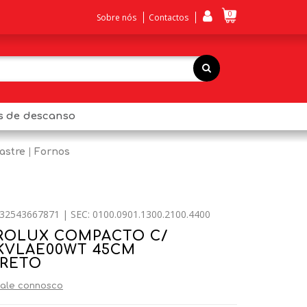
0
Sobre nós
Contactos
os de descanso
astre
Fornos
32543667871 | SEC: 0100.0901.1300.2100.4400
ROLUX COMPACTO C/
KVLAE00WT 45CM
PRETO
ale connosco