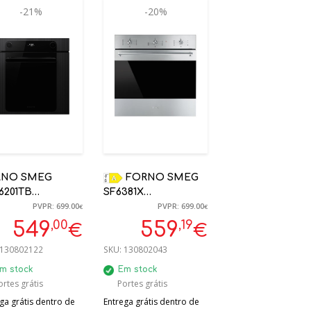
-21%
-20%
RNO SMEG
FORNO SMEG
6201TB
SF6381X
PVPR: 699.00
PVPR: 699.00
OLITICO MUSA
VENTILADO,
€
€
TO 60X60CM A+
CLASSICA, 60 CM,
,00
,19
549
559
€
€
AÇO INOX
130802122
SKU:
130802043
m stock
Em stock
ortes grátis
Portes grátis
ga grátis dentro de
Entrega grátis dentro de