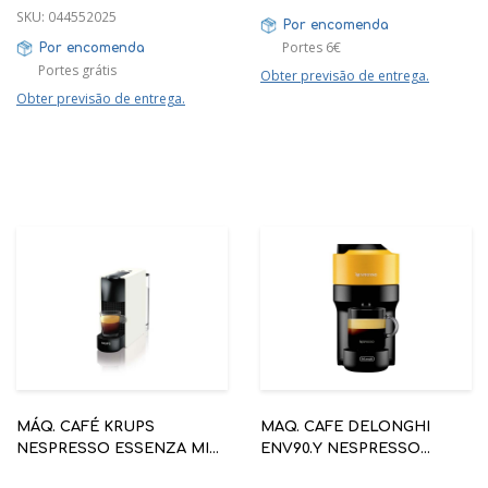
SKU:
044552025
Por encomenda
Portes 6€
Por encomenda
Portes grátis
Obter previsão de entrega.
Obter previsão de entrega.
MÁQ. CAFÉ KRUPS
MAQ. CAFE DELONGHI
NESPRESSO ESSENZA MINI
ENV90.Y NESPRESSO
XN110110 BRANCA
VERTUO POP AMARELO