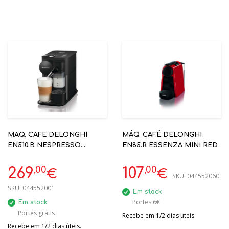
MAQ. CAFE DELONGHI
MÁQ. CAFÉ DELONGHI
EN510.B NESPRESSO
EN85.R ESSENZA MINI RED
LATISSIMA C/ LEITE
,00
,00
269
107
€
€
SKU:
044552060
SKU:
044552001
Em stock
Portes 6€
Em stock
Portes grátis
Recebe em 1/2 dias úteis.
Recebe em 1/2 dias úteis.