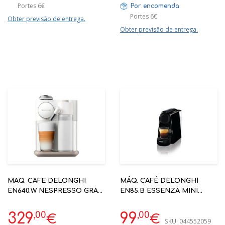
Portes 6€
Por encomenda
Portes 6€
Obter previsão de entrega.
Obter previsão de entrega.
MAQ. CAFE DELONGHI
MÁQ. CAFÉ DELONGHI
EN640.W NESPRESSO GRAN
EN85.B ESSENZA MINI
LATISSIMA C/ LEITE -
PRETA NESPRESSO
AUTOMÁTICA
,00
,00
329
99
€
€
SKU:
044552059