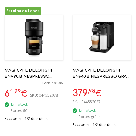
Escolha do Lopes
-43%
MAQ. CAFE DELONGHI
MAQ. CAFE DELONGHI
ENV90.B NESPRESSO
EN640.B NESPRESSO GRAN
VERTUO POP PRETO
LATISSIMA C/ LEITE -
PVPR: 109.00
€
AUTOMÁTICA
,98
,99
379
61
€
€
SKU:
044552078
SKU:
044552027
Em stock
Portes 6€
Em stock
Portes grátis
Recebe em 1/2 dias úteis.
Recebe em 1/2 dias úteis.