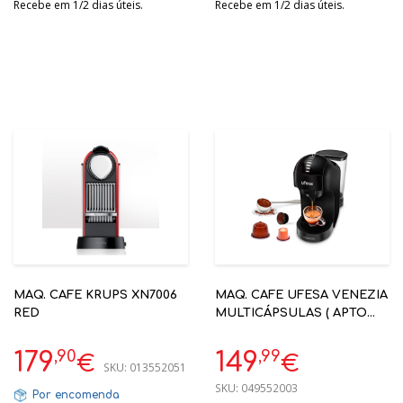
Recebe em 1/2 dias úteis.
Recebe em 1/2 dias úteis.
MAQ. CAFE KRUPS XN7006
MAQ. CAFE UFESA VENEZIA
RED
MULTICÁPSULAS ( APTO
DELTA / NESPRESSO /
DOLCE GUSTO / CAFÉ
,90
,99
179
149
€
€
SKU:
013552051
MOIDO)
SKU:
049552003
Por encomenda