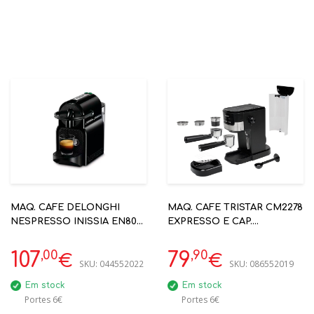
MAQ. CAFE DELONGHI
MAQ. CAFE TRISTAR CM2278
NESPRESSO INISSIA EN80B
EXPRESSO E CAP.
PRETO
NESPRESSO
,00
,90
107
79
€
€
SKU:
044552022
SKU:
086552019
Em stock
Em stock
Portes 6€
Portes 6€