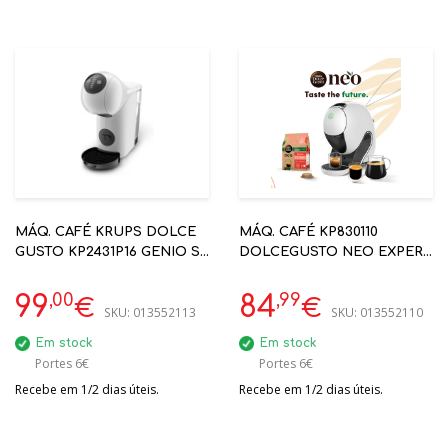
MÁQ. CAFÉ KRUPS DOLCE
MÁQ. CAFÉ KP830110
GUSTO KP2431P16 GENIO S
DOLCEGUSTO NEO EXPERT
BASIC BRANCA
BRANCA
,00
,99
99
84
€
€
SKU:
013552113
SKU:
013552110
Em stock
Em stock
Portes 6€
Portes 6€
Recebe em 1/2 dias úteis.
Recebe em 1/2 dias úteis.