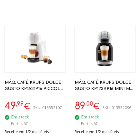
MÁQ. CAFÉ KRUPS DOLCE
MÁQ. CAFÉ KRUPS DOLCE
GUSTO KP1A31P16 PICCOLO
GUSTO KP123BP16 MINI ME
XS BRANCO
ANTRACITE
,99
,00
49
89
€
€
SKU:
013552107
SKU:
013552096
Em stock
Em stock
Portes 6€
Portes 6€
Recebe em 1/2 dias úteis.
Recebe em 1/2 dias úteis.