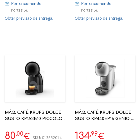
Por encomenda
Por encomenda
Portes 6€
Portes 6€
Obter previsão de entrega.
Obter previsão de entrega.
MÁQ. CAFÉ KRUPS DOLCE
MÁQ. CAFÉ KRUPS DOLCE
GUSTO KP1A3B10 PICCOLO
GUSTO KP440EP16 GENIO S
XS ANTRACITE
TOUCH CINZENTO
,00
,99
80
134
€
€
SKU:
013552014