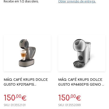
Recebe em 1/2 dias úteis.
Obter previsão de entrega.
MÁQ. CAFÉ KRUPS DOLCE
MÁQ. CAFÉ KRUPS DOLCE
GUSTO KP270AP15
GUSTO KP440EP15 GENIO S
INFINISSIMA TOUCH TAUPE
TOUCH PRATEADO
,00
,00
150
150
€
€
SKU:
013552101
SKU:
013552099