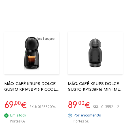
Em destaque
MÁQ. CAFÉ KRUPS DOLCE
MÁQ. CAFÉ KRUPS DOLCE
GUSTO KP1A3BP16 PICCOLO
GUSTO KP1238P16 MINI ME
XS ANTRACITE
PRETA
,00
,00
69
89
€
€
SKU:
013552094
SKU:
013552112
Em stock
Por encomenda
Portes 6€
Portes 6€