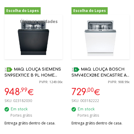
Escolha do Lopes
Escolha do Lopes
-24%
-20%
Últimas unidades
MAQ. LOUÇA SIEMENS
MAQ. LOUÇA BOSCH
SN95EX11CE B 9L HOME
SMV4ECX28E ENCASTRE A
CONNECT TOTAL
14 TALHERES HOME
PVPR: 1249.00
PVPR: 908.99
€
€
ENCASTRE OPENASSIST
CONNECT
,99
,00
948
729
€
€
SKU:
023182030
SKU:
003182222
Em stock
Em stock
Portes grátis
Portes grátis
Entrega grátis dentro de casa.
Entrega grátis dentro de casa.