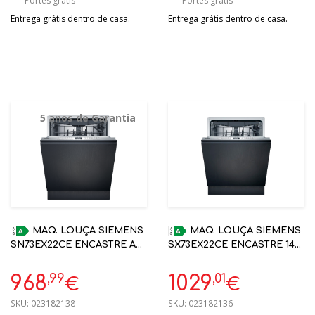
Portes grátis
Portes grátis
Entrega grátis dentro de casa.
Entrega grátis dentro de casa.
5 anos de Garantia
MAQ. LOUÇA SIEMENS
MAQ. LOUÇA SIEMENS
SN73EX22CE ENCASTRE A
SX73EX22CE ENCASTRE 14
42DB 9L | 5 ANOS
TALHERES A HOME
GARANTIA
CONNECT VARIOHINGE
,99
,01
968
1029
€
€
86,5 A
SKU:
023182138
SKU:
023182136