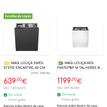
Escolha do Lopes
-42%
MAQ. LOUÇA SMEG
MAQ. LOUÇA AEG
ST211D ENCASTRE, 60 CM
FSK75778P 14 TALHERES B
ENCASTRE GAMA ECOLINE
PVPR: 1099.00
€
,00
,00
1199
639
€
€
SKU:
035182004
SKU:
130182075
Em stock
Em stock
Portes grátis
Portes grátis
Entrega grátis dentro de casa.
Entrega grátis dentro de casa.