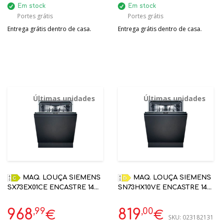
Em stock
Em stock
Portes grátis
Portes grátis
Entrega grátis dentro de casa.
Entrega grátis dentro de casa.
Últimas unidades
Últimas unidades
MAQ. LOUÇA SIEMENS
MAQ. LOUÇA SIEMENS
SX73EX01CE ENCASTRE 14
SN73HX10VE ENCASTRE 14
TALHERES C HOME
TALHERES D HOME
CONNECT
CONNECT
,99
,00
968
819
€
€
SKU:
023182131