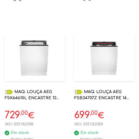
MAQ. LOUÇA AEG
MAQ. LOUÇA AEG
FSK64610L ENCASTRE 13
FSB34707Z ENCASTRE 14
TALHERES C
TALHERES C
,00
,00
729
699
€
€
SKU:
035182098
SKU:
035182089
Em stock
Em stock